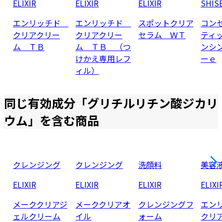
ELIXIR
ELIXIR
ELIXIR
SHIS
エンリッチド
エンリッチド
スポットクリア
コン
クリアクリー
クリアクリー
セラム ＷＴ
ティ
ム ＴＢ
ム ＴＢ （つ
ンシ
けかえ専用レフ
ーｅ
ィル）
同じ有効成分「
グリチルリチン酸ジカリ
ウム
」を含む商品
クレンジング
クレンジング
洗顔料
美容
ELIXIR
ELIXIR
ELIXIR
ELIXI
メーククリアジ
メーククリアオ
クレンジングフ
エン
ェルクリーム
イル
ォーム
クリ