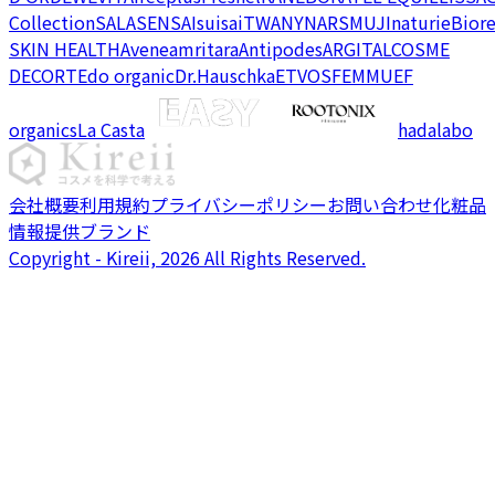
Collection
SALA
SENSAI
suisai
TWANY
NARS
MUJI
naturie
Bior
SKIN HEALTH
Avene
amritara
Antipodes
ARGITAL
COSME
DECORTE
do organic
Dr.Hauschka
ETVOS
FEMMUE
F
organics
La Casta
hadalabo
会社概要
利用規約
プライバシーポリシー
お問い合わせ
化粧品
情報提供ブランド
Copyright - Kireii, 2026 All Rights Reserved.