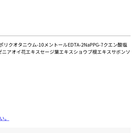
ポリクオタニウム-10
メントール
EDTA-2Na
PPG-7
クエン酸
塩
ゼニアオイ花エキス
セージ葉エキス
ショウブ根エキス
サボンソ
い。