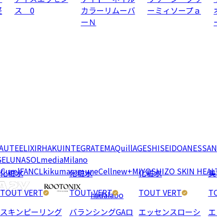
軽
ス 0
カラーリムーバ
ーミィソープａ
ーＮ
EAUTE
ELIXIR
HAKU
INTEGRATE
MAQuillAGE
SHISEIDO
ANESSA
N
GE
LUNASOL
media
Milano
e
Curel
FANCL
kikumasamune
Cellnew+
MIYOSHI
ZO SKIN HEAL
化粧水
化粧水
化粧水
美
TOUT VERT
TOUT VERT
TOUT VERT
T
hadalabo
スキンピーリング
バランシングGAロ
エッセンスローシ
エ