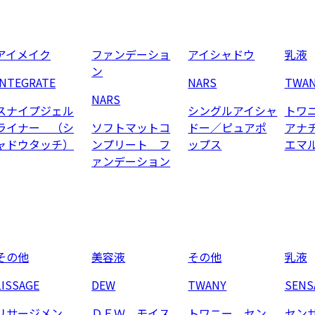
アイメイク
ファンデーショ
アイシャドウ
乳液
ン
INTEGRATE
NARS
TWA
NARS
スナイプジェル
シングルアイシャ
トワ
ライナー （シ
ソフトマットコ
ドー／ピュアポ
アナ
ャドウタッチ）
ンプリート フ
ップス
エマ
ァンデーション
その他
美容液
その他
乳液
LISSAGE
DEW
TWANY
SENS
リサージメン
ＤＥＷ モイス
トワニー セン
セン