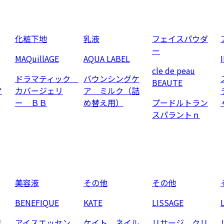
化粧下地
乳液
フェイスパウダ
ー
MAQuillAGE
AQUA LABEL
cle de peau
ドラマティック
バウンシングケ
BEAUTE
ア
カバージェリ
ア ミルク（詰
ー ＢＢ
め替え用）
プードルトラン
スパラントｎ
美容液
その他
その他
BENEFIQUE
KATE
LISSAGE
リ
アイスエッセン
ケイト ネイル
リサージ クリ