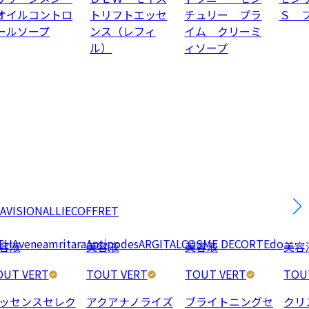
オイルコントロ
トリフトエッセ
チュリー プラ
Ｓ 
ールソープ
ンス（レフィ
イム クリーミ
ル）
ィソープ
AVISION
ALLIE
COFFRET
TH
Avene
amritara
Antipodes
ARGITAL
COSME DECORTE
do
容液
美容液
美容液
美容
OUT VERT
TOUT VERT
TOUT VERT
TOU
ッセンスセレク
アクアナノライズ
ブライトニングセ
クリ