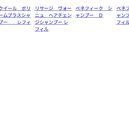
クイール ボリ
リサージ ヴォー
ベネフィーク シ
ベネ
ームプラスシャ
ニュ ヘアチェン
ャンプー Ｄ
ャン
プー レフィ
ジシャンプー レ
フィ
フィル