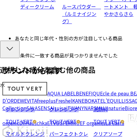
ディークリーム
ルースパウダー
ートメント 
（ルミナイジン
やかさらさら
グ）
あなたと同じ年代・性別の方が注目している商品
条件に一致する商品が見つかりませんでした
選択した成分を
含む
他の商品
ブランドから探す
水
AQUA LABEL
BENEFIQUE
cle de peau B
D'OR
DEW
EVITA
freeplus
Freshel
KANEBO
KATE
L'EQUIL
LISSA
Collection
SALA
SENSAI
suisai
TWANY
NARS
MUJI
naturie
Bior
クレンジング
クレンジング
洗顔料
TOUT VERT
TOUT VERT
TOUT VERT
organic
Dr.Hauschka
ETVOS
FEMMUE
F organics
La Casta
マイルドクレンジ
パーフェクトクレ
クリアソープ