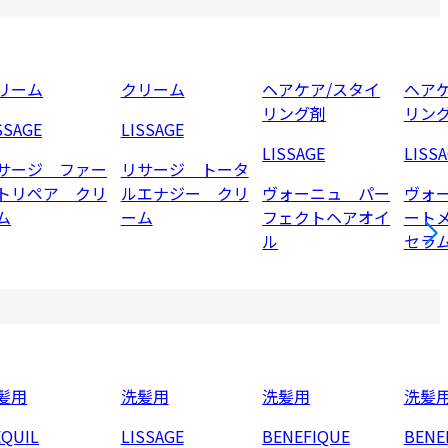
リーム
クリーム
ヘアケア/スタイ
ヘアケ
リング剤
リン
SSAGE
LISSAGE
LISSAGE
LISS
サージ ファー
リサージ トータ
トリペア クリ
ルエナジー クリ
ヴォーニュ パー
ヴォ
ム
ーム
フェクトヘアオイ
ート
ル
セラ
髪用
洗髪用
洗髪用
洗髪
EQUIL
LISSAGE
BENEFIQUE
BENE