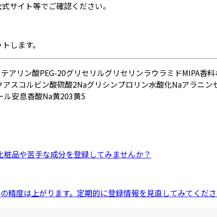
公式サイト等でご確認ください。
ットします。
テアリン酸PEG-20グリセリル
グリセリン
ラウラミドMIPA
香料
ク
アスコルビン酸硫酸2Na
グリシン
プロリン
水酸化Na
アラニン
ール
安息香酸Na
黄203
黄5
化粧品
や
苦手な成分
を登録してみませんか？
ドの精度は上がります。定期的に登録情報を見直してみてくださ