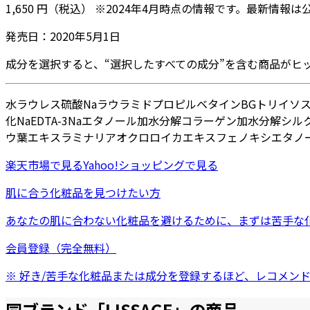
1,650
円
（税込）
※
2024年4月
時点の情報です。最新情報は
発売日：
2020年5月1日
成分を選択すると、“選択したすべての成分”を含む商品がヒ
水
ラウレス硫酸Na
ラウラミドプロピルベタイン
BG
トリイソス
化Na
EDTA-3Na
エタノール
加水分解コラーゲン
加水分解シル
ウ葉エキス
ラミナリアオクロロイカエキス
フェノキシエタノ
楽天市場
で見る
Yahoo!ショッピング
で見る
肌に合う化粧品を見つけたい方
あなたの肌に合わない化粧品を避けるために、まずは
苦手な
会員登録（完全無料）
※ 好き/苦手な化粧品または成分を登録するほど、レコメン
同ブランド「
LISSAGE
」の商品