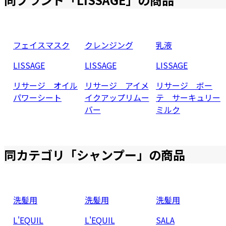
フェイスマスク
クレンジング
乳液
LISSAGE
LISSAGE
LISSAGE
リサージ オイル
リサージ アイメ
リサージ ボー
パワーシート
イクアップリムー
テ サーキュリー
バー
ミルク
同カテゴリ「
シャンプー
」の商品
洗髪用
洗髪用
洗髪用
L'EQUIL
L'EQUIL
SALA