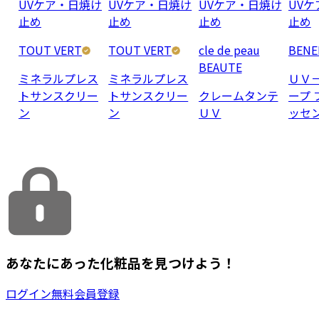
UVケア・日焼け
UVケア・日焼け
UVケア・日焼け
UV
止め
止め
止め
止め
TOUT VERT
TOUT VERT
cle de peau
BENE
BEAUTE
ミネラルプレス
ミネラルプレス
ＵＶ－
トサンスクリー
トサンスクリー
クレームタンテ
ープ 
ン
ン
ＵＶ
ッセ
あなたにあった化粧品を見つけよう！
ログイン
無料会員登録