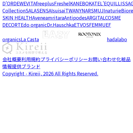
D'OR
DEW
EVITA
freeplus
Freshel
KANEBO
KATE
L'EQUIL
LISSA
Collection
SALA
SENSAI
suisai
TWANY
NARS
MUJI
naturie
Bior
SKIN HEALTH
Avene
amritara
Antipodes
ARGITAL
COSME
DECORTE
do organic
Dr.Hauschka
ETVOS
FEMMUE
F
organics
La Casta
hadalabo
会社概要
利用規約
プライバシーポリシー
お問い合わせ
化粧品
情報提供ブランド
Copyright - Kireii, 2026 All Rights Reserved.