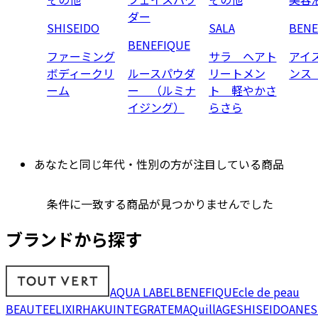
ダー
SHISEIDO
SALA
BENE
BENEFIQUE
ファーミング
サラ ヘアト
アイ
ボディークリ
ルースパウダ
リートメン
ンス
ーム
ー （ルミナ
ト 軽やかさ
イジング）
らさら
あなたと同じ年代・性別の方が注目している商品
条件に一致する商品が見つかりませんでした
ブランドから探す
AQUA LABEL
BENEFIQUE
cle de peau
BEAUTE
ELIXIR
HAKU
INTEGRATE
MAQuillAGE
SHISEIDO
ANES