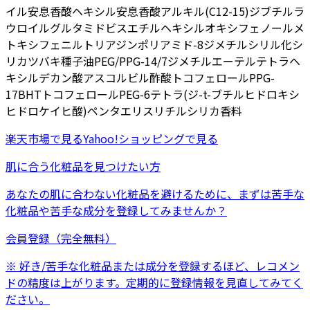
イル安息香酸ヘキシル
安息香酸アルキル(C12-15)
ジブチルラ
ウロイルグルタミド
ビスエチルヘキシルオキシフェノールメ
トキシフェニルトリアジン
ポリアミド-8
ジメチルシリル化シ
リカ
ツバキ種子油
PEG/PPG-14/7ジメチルエーテル
テトラヘ
キシルデカン酸アスコルビル
酢酸トコフェロール
PPG-
17
BHT
トコフェロール
PEG-6
テトラ(ジ-t-ブチルヒドロキシ
ヒドロケイヒ酸)ペンタエリスリチル
シリカ
香料
楽天市場
で見る
Yahoo!ショッピング
で見る
肌に合う化粧品を見つけたい方
あなたの肌に合わない化粧品を避けるために、まずは
苦手な
化粧品
や
苦手な成分
を登録してみませんか？
会員登録（完全無料）
※ 好き/苦手な化粧品または成分を登録するほど、レコメン
ドの精度は上がります。定期的に登録情報を見直してみてく
ださい。