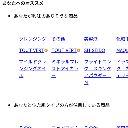
あなたへのオススメ
あなたが興味のありそうな商品
クレンジング
その他
美容液
化粧
TOUT VERT
TOUT VERT
SHISEIDO
MAQu
マイルドクレ
ミネラルプレ
ブライトニン
ドラ
ンジングオイ
ストアイカラ
グ スキンケ
ク 
ル
ー
アパウダー
ェリ
Ｎ
あなたと似た肌タイプの方が注目している商品
その他
フェイスパウ
その他
美容