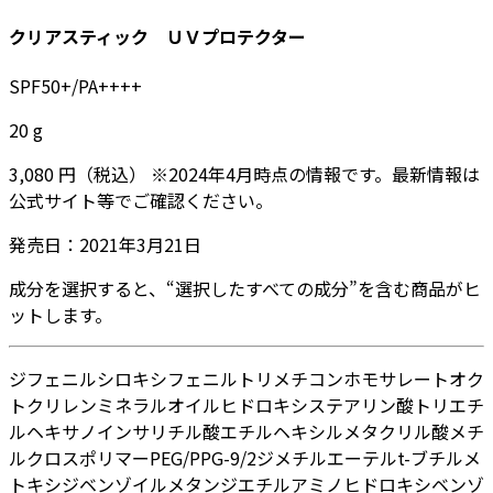
クリアスティック ＵＶプロテクター
SPF50+/PA++++
20
g
3,080
円
（税込）
※
2024年4月
時点の情報です。最新情報は
公式サイト等でご確認ください。
発売日：
2021年3月21日
成分を選択すると、“選択したすべての成分”を含む商品がヒ
ットします。
ジフェニルシロキシフェニルトリメチコン
ホモサレート
オク
トクリレン
ミネラルオイル
ヒドロキシステアリン酸
トリエチ
ルヘキサノイン
サリチル酸エチルヘキシル
メタクリル酸メチ
ルクロスポリマー
PEG/PPG-9/2ジメチルエーテル
t-ブチルメ
トキシジベンゾイルメタン
ジエチルアミノヒドロキシベンゾ