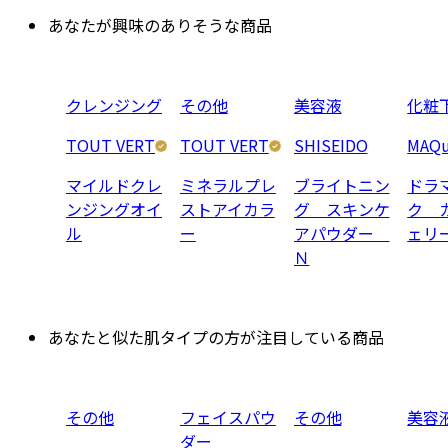
あなたが興味のありそうな商品
クレンジング
その他
美容液
化粧
TOUT VERT
TOUT VERT
SHISEIDO
MAQu
マイルドクレ
ミネラルプレ
ブライトニン
ドラ
ンジングオイ
ストアイカラ
グ スキンケ
ク 
ル
ー
アパウダー
ェリ
Ｎ
あなたと似た肌タイプの方が注目している商品
その他
フェイスパウ
その他
美容
ダー