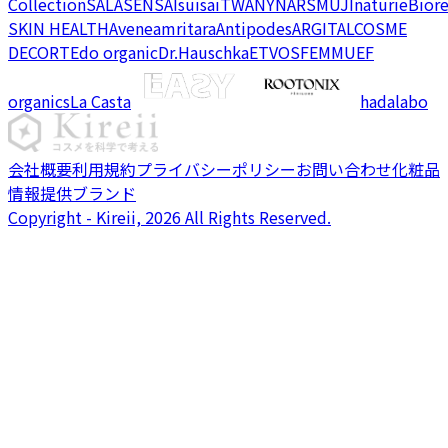
Collection
SALA
SENSAI
suisai
TWANY
NARS
MUJI
naturie
Bior
SKIN HEALTH
Avene
amritara
Antipodes
ARGITAL
COSME
DECORTE
do organic
Dr.Hauschka
ETVOS
FEMMUE
F
organics
La Casta
hadalabo
会社概要
利用規約
プライバシーポリシー
お問い合わせ
化粧品
情報提供ブランド
Copyright - Kireii, 2026 All Rights Reserved.