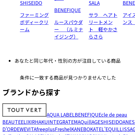
SHISEIDO
SALA
BENE
BENEFIQUE
ファーミング
サラ ヘアト
アイ
ボディークリ
ルースパウダ
リートメン
ンス
ーム
ー （ルミナ
ト 軽やかさ
イジング）
らさら
あなたと同じ年代・性別の方が注目している商品
条件に一致する商品が見つかりませんでした
ブランドから探す
AQUA LABEL
BENEFIQUE
cle de peau
BEAUTE
ELIXIR
HAKU
INTEGRATE
MAQuillAGE
SHISEIDO
ANES
D'OR
DEW
EVITA
freeplus
Freshel
KANEBO
KATE
L'EQUIL
LISSA