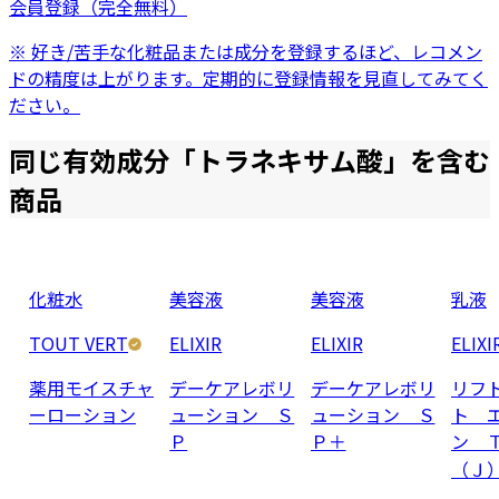
会員登録（完全無料）
※ 好き/苦手な化粧品または成分を登録するほど、レコメン
ドの精度は上がります。定期的に登録情報を見直してみてく
ださい。
同じ有効成分「
トラネキサム酸
」を含む
商品
化粧水
美容液
美容液
乳液
TOUT VERT
ELIXIR
ELIXIR
ELIXI
薬用モイスチャ
デーケアレボリ
デーケアレボリ
リフ
ーローション
ューション Ｓ
ューション Ｓ
ト 
Ｐ
Ｐ＋
ン 
（Ｊ