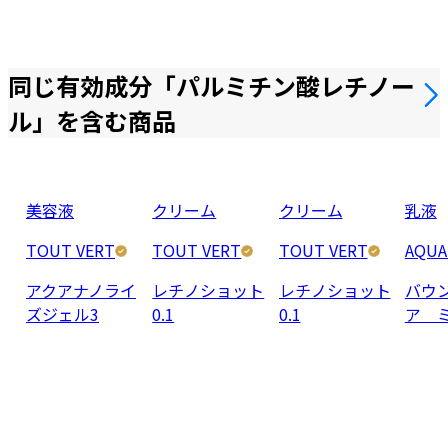
同じ有効成分「
パルミチン酸レチノー
ル
」を含む商品
美容液
クリーム
クリーム
乳液
TOUT VERT
TOUT VERT
TOUT VERT
AQUA
アクアナノライ
レチノショット
レチノショット
バウ
ズジェル3
0.1
0.1
ア 