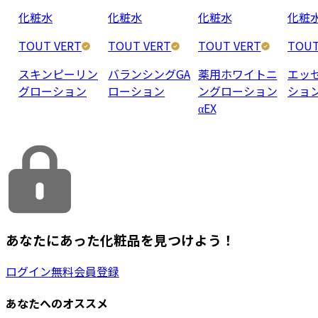
化粧水
化粧水
化粧水
化粧
TOUT VERT
TOUT VERT
TOUT VERT
TOUT
スキンピーリン
バランシングGA
薬用ホワイトニ
エッ
グローション
ローション
ングローション
ショ
αEX
あなたにあった化粧品を見つけよう！
ログイン
無料会員登録
あなたへのオススメ