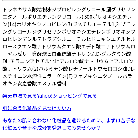
トラネキサム酸
精製水
ジプロピレングリコール
濃グリセリン
エタノール
ポリエチレングリコール1500
ポリオキシエチレ
ン(14)ポリオキシプロピレン(7)ジメチルエーテル
1,3-ブチレ
ングリコール
ジグリセリン
ポリオキシエチレンポリオキシプ
ロピレンデシルテトラデシルエーテル
ヒドロキシエチルセル
ロース
クエン酸ナトリウム
クエン酸
エデト酸二ナトリウム
ロ
ーヤルゼリー発酵液
ピロ亜硫酸ナトリウム
D-グルタミン酸
DL-アラニン
アセチル化ヒアルロン酸ナトリウム
ヒアルロン
酸ナトリウム(2)
パルミチン酸レチノール
トウモロコシ油
DL-
メチオニン
水溶性コラーゲン(F)
フェノキシエタノール
パラ
オキシ安息香酸エステル
香料
楽天市場
で見る
Yahoo!ショッピング
で見る
肌に合う化粧品を見つけたい方
あなたの肌に合わない化粧品を避けるために、まずは
苦手な
化粧品
や
苦手な成分
を登録してみませんか？