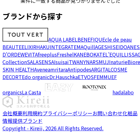
条件に一致する商品が見つかりませんでした
ブランドから探す
AQUA LABEL
BENEFIQUE
cle de peau
BEAUTE
ELIXIR
HAKU
INTEGRATE
MAQuillAGE
SHISEIDO
ANES
D'OR
DEW
EVITA
freeplus
Freshel
KANEBO
KATE
L'EQUIL
LISSA
Collection
SALA
SENSAI
suisai
TWANY
NARS
MUJI
naturie
Bior
SKIN HEALTH
Avene
amritara
Antipodes
ARGITAL
COSME
DECORTE
do organic
Dr.Hauschka
ETVOS
FEMMUE
F
organics
La Casta
hadalabo
会社概要
利用規約
プライバシーポリシー
お問い合わせ
化粧品
情報提供ブランド
Copyright - Kireii, 2026 All Rights Reserved.