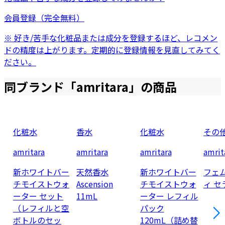
会員登録（完全無料）
※ 好き/苦手な化粧品または成分を登録するほど、レコメン
ドの精度は上がります。定期的に登録情報を見直してみてく
ださい。
同ブランド「
amritara
」の商品
化粧水
香水
化粧水
その
amritara
amritara
amritara
amrit
新ホワイトバー
天然香水
新ホワイトバー
フェ
チモイストウォ
Ascension
チモイストウォ
ィ セ
ーター セット
11mL
ーター レフィル
（レフィルと空
パック
ボトルのセッ
120mL（詰め替