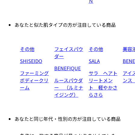
Ｎ
あなたと似た肌タイプの方が注目している商品
その他
フェイスパウ
その他
美容
ダー
SHISEIDO
SALA
BENE
BENEFIQUE
ファーミング
サラ ヘアト
アイ
ボディークリ
ルースパウダ
リートメン
ンス
ーム
ー （ルミナ
ト 軽やかさ
イジング）
らさら
あなたと同じ年代・性別の方が注目している商品