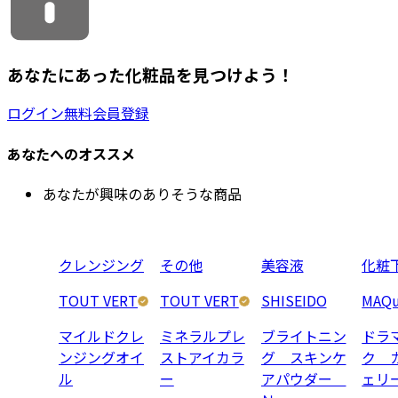
あなたにあった化粧品を見つけよう！
ログイン
無料会員登録
あなたへのオススメ
あなたが興味のありそうな商品
クレンジング
その他
美容液
化粧
TOUT VERT
TOUT VERT
SHISEIDO
MAQu
マイルドクレ
ミネラルプレ
ブライトニン
ドラ
ンジングオイ
ストアイカラ
グ スキンケ
ク 
ル
ー
アパウダー
ェリ