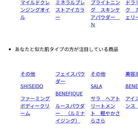
マイルドクレ
ミネラルプレ
ブライトニン
ドラ
ンジングオイ
ストアイカラ
グ スキンケ
ク 
ル
ー
アパウダー
ェリ
Ｎ
あなたと似た肌タイプの方が注目している商品
その他
フェイスパウ
その他
美容
ダー
SHISEIDO
SALA
BENE
BENEFIQUE
ファーミング
サラ ヘアト
アイ
ボディークリ
ルースパウダ
リートメン
ンス
ーム
ー （ルミナ
ト 軽やかさ
イジング）
らさら