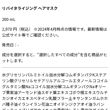
リバイタライジング ヘアマスク
200
mL
2,970
円
（税込）
※
2024年4月
時点の情報です。最新情報は
公式サイト等でご確認ください。
発売日：
-
成分を選択すると、“選択したすべての成分”を含む商品がヒ
ットします。
水
グリセリン
パルミトイル加水分解コムギタンパクK
ステア
リン酸グリセリル
セテアリルアルコール
エタノール
ココイル
グルタミン酸Na
ココイル加水分解コムギタンパクNa
オリー
ブ果実油
アーモンド油
スギナ葉エキス
ゴボウ根エキス
ウルチ
カジオイカエキス
ベタイン
乳酸
フラー土
キサンタンガム
ホホ
バ種子油
イランイラン花油
ニオイテンジクアオイ油
ラバン