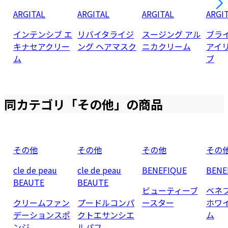
ARGITAL
ARGITAL
ARGITAL
ARGI
インテンシブ エ
リバイタライジ
スージング アル
ブラ
キナセアクリー
ング ヘアマスク
ニカクリーム
アイ
ム
ブ
同カテゴリ「
その他
」の商品
その他
その他
その他
その
cle de peau
cle de peau
BENEFIQUE
BENE
BEAUTE
BEAUTE
ビューティーブ
ベネ
クリームファン
プードルコンパ
ースター
ホワ
デーションスポ
クトエサンシエ
ム
ンジ
ルパフ