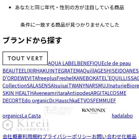
あなたと同じ年代・性別の方が注目している商品
条件に一致する商品が見つかりませんでした
ブランドから探す
AQUA LABEL
BENEFIQUE
cle de peau
BEAUTE
ELIXIR
HAKU
INTEGRATE
MAQuillAGE
SHISEIDO
ANES
D'OR
DEW
EVITA
freeplus
Freshel
KANEBO
KATE
L'EQUIL
LISSA
Collection
SALA
SENSAI
suisai
TWANY
NARS
MUJI
naturie
Bior
SKIN HEALTH
Avene
amritara
Antipodes
ARGITAL
COSME
DECORTE
do organic
Dr.Hauschka
ETVOS
FEMMUE
F
organics
La Casta
hadalabo
会社概要
利用規約
プライバシーポリシー
お問い合わせ
化粧品