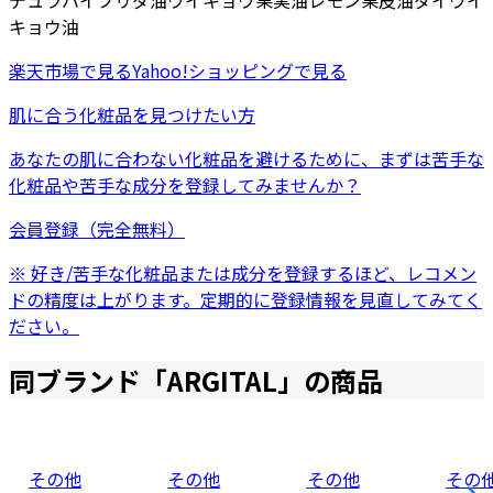
デュラハイブリダ油
ウイキョウ果実油
レモン果皮油
ダイウイ
キョウ油
楽天市場
で見る
Yahoo!ショッピング
で見る
肌に合う化粧品を見つけたい方
あなたの肌に合わない化粧品を避けるために、まずは
苦手な
化粧品
や
苦手な成分
を登録してみませんか？
会員登録（完全無料）
※ 好き/苦手な化粧品または成分を登録するほど、レコメン
ドの精度は上がります。定期的に登録情報を見直してみてく
ださい。
同ブランド「
ARGITAL
」の商品
その他
その他
その他
その