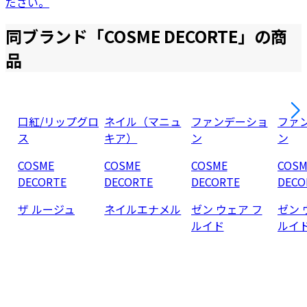
ださい。
同ブランド「
COSME DECORTE
」の商
品
口紅/リップグロ
ネイル（マニュ
ファンデーショ
ファ
ス
キア）
ン
ン
COSME
COSME
COSME
COSM
DECORTE
DECORTE
DECORTE
DECO
ザ ルージュ
ネイルエナメル
ゼン ウェア フ
ゼン 
ルイド
ルイ