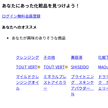
あなたにあった化粧品を見つけよう！
ログイン
無料会員登録
あなたへのオススメ
あなたが興味のありそうな商品
クレンジング
その他
美容液
化粧
TOUT VERT
TOUT VERT
SHISEIDO
MAQu
マイルドクレ
ミネラルプレ
ブライトニン
ドラ
ンジングオイ
ストアイカラ
グ スキンケ
ク 
ル
ー
アパウダー
ェリ
Ｎ