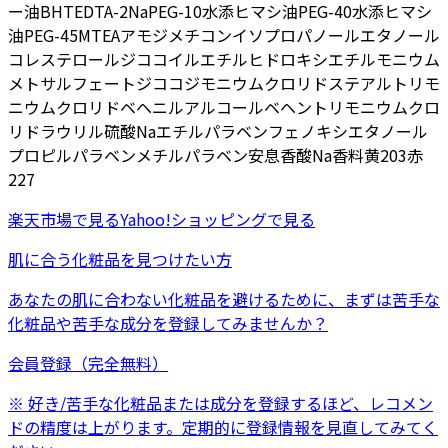
ー油
BHT
EDTA-2Na
PEG-10水添ヒマシ油
PEG-40水添ヒマシ
油
PEG-45M
TEA
アモジメチコン
イソプロパノール
エタノール
コレステロール
ジココイルエチルヒドロキシエチルモニウム
メトサルフェート
ジココジモニウムクロリド
ステアルトリモ
ニウムクロリド
ベヘニルアルコール
ベヘントリモニウムクロ
リド
ラウリル硫酸Na
エチルパラベン
フェノキシエタノール
プロピルパラベン
メチルパラベン
安息香酸Na
香料
黄203
赤
227
楽天市場
で見る
Yahoo!ショッピング
で見る
肌に合う化粧品を見つけたい方
あなたの肌に合わない化粧品を避けるために、まずは
苦手な
化粧品
や
苦手な成分
を登録してみませんか？
会員登録（完全無料）
※ 好き/苦手な化粧品または成分を登録するほど、レコメン
ドの精度は上がります。定期的に登録情報を見直してみてく