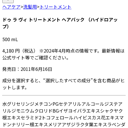
ヘアケア
>
洗髪用
>
トリートメント
ドゥ ラ ヴィ トリートメント ヘアパック （ハイドロアッ
プ）
500
mL
4,180
円
（税込）
※
2024年4月
時点の情報です。最新情報は
公式サイト等でご確認ください。
発売日：
2011年6月16日
成分を選択すると、“選択したすべての成分”を含む商品がヒ
ットします。
水
グリセリン
ジメチコン
PG
セテアリルアルコール
ジステア
リルジモニウムクロリド
BG
イザヨイバラエキス
シャクヤク
根エキス
セラミド2
トコフェロール
ハイビスカス花エキス
マ
ドンナリリー根エキス
メリアアザジラクタ葉エキス
ラベンダ