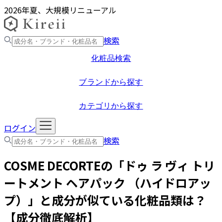
2026年夏、大規模リニューアル
検索
化粧品検索
ブランドから探す
カテゴリから探す
ログイン
検索
COSME DECORTE
の「
ドゥ ラ ヴィ トリ
ートメント ヘアパック （ハイドロアッ
プ）
」と成分が似ている化粧品類は？
【成分徹底解析】