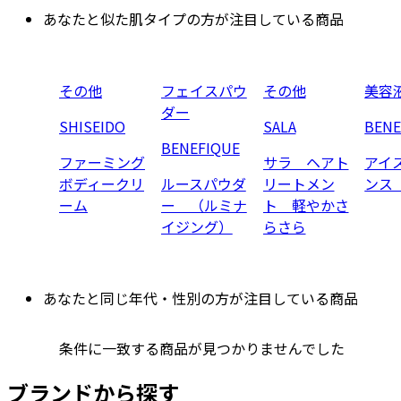
あなたと似た肌タイプの方が注目している商品
その他
フェイスパウ
その他
美容
ダー
SHISEIDO
SALA
BENE
BENEFIQUE
ファーミング
サラ ヘアト
アイ
ボディークリ
ルースパウダ
リートメン
ンス
ーム
ー （ルミナ
ト 軽やかさ
イジング）
らさら
あなたと同じ年代・性別の方が注目している商品
条件に一致する商品が見つかりませんでした
ブランドから探す