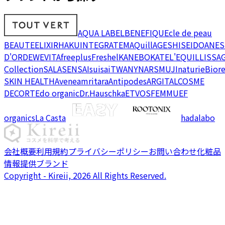
AQUA LABEL
BENEFIQUE
cle de peau
BEAUTE
ELIXIR
HAKU
INTEGRATE
MAQuillAGE
SHISEIDO
ANES
D'OR
DEW
EVITA
freeplus
Freshel
KANEBO
KATE
L'EQUIL
LISSA
Collection
SALA
SENSAI
suisai
TWANY
NARS
MUJI
naturie
Bior
SKIN HEALTH
Avene
amritara
Antipodes
ARGITAL
COSME
DECORTE
do organic
Dr.Hauschka
ETVOS
FEMMUE
F
organics
La Casta
hadalabo
会社概要
利用規約
プライバシーポリシー
お問い合わせ
化粧品
情報提供ブランド
Copyright - Kireii, 2026 All Rights Reserved.