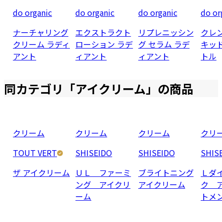
do organic
do organic
do organic
do or
ナーチャリング
エクストラクト
リプレニッシン
クレ
クリーム ラディ
ローション ラデ
グ セラム ラデ
キッ
アント
ィアント
ィアント
トル
同カテゴリ「
アイクリーム
」の商品
クリーム
クリーム
クリーム
クリ
TOUT VERT
SHISEIDO
SHISEIDO
SHIS
ザ アイクリーム
ＵＬ ファーミ
ブライトニング
Ｌダ
ング アイクリ
アイクリーム
ク 
ーム
トメ