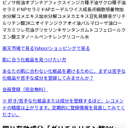
ピノサ核油
オプンチアフィクスインジカ種子油
ザクロ種子油
セラミドNP
セラミドAP
エーデルワイス成長点細胞培養物
加
水分解コメエキス
加水分解コメヌカエキス
豆乳発酵液
グリチ
ルリチン酸2K
ニオイテンジクアオイ油
パルマローザ油
ロー
マカミツレ花油
グリセリン
キサンタンガム
トコフェロール
ク
エン酸
エタノール
ペンチレングリコール
水
楽天市場
で見る
Yahoo!ショッピング
で見る
肌に合う化粧品を見つけたい方
あなたの肌に合わない化粧品を避けるために、まずは
苦手な
化粧品
や
苦手な成分
を登録してみませんか？
会員登録（完全無料）
※ 好き/苦手な化粧品または成分を登録するほど、レコメン
ドの精度は上がります。定期的に登録情報を見直してみてく
ださい。