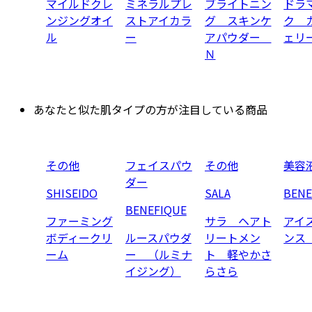
マイルドクレ
ミネラルプレ
ブライトニン
ドラ
ンジングオイ
ストアイカラ
グ スキンケ
ク 
ル
ー
アパウダー
ェリ
Ｎ
あなたと似た肌タイプの方が注目している商品
その他
フェイスパウ
その他
美容
ダー
SHISEIDO
SALA
BENE
BENEFIQUE
ファーミング
サラ ヘアト
アイ
ボディークリ
ルースパウダ
リートメン
ンス
ーム
ー （ルミナ
ト 軽やかさ
イジング）
らさら