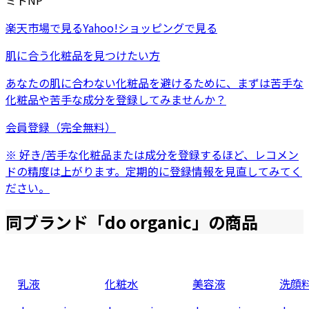
ミドNP
楽天市場
で見る
Yahoo!ショッピング
で見る
肌に合う化粧品を見つけたい方
あなたの肌に合わない化粧品を避けるために、まずは
苦手な
化粧品
や
苦手な成分
を登録してみませんか？
会員登録（完全無料）
※ 好き/苦手な化粧品または成分を登録するほど、レコメン
ドの精度は上がります。定期的に登録情報を見直してみてく
ださい。
同ブランド「
do organic
」の商品
乳液
化粧水
美容液
洗顔