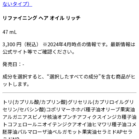
ないタイプ）
リファイニング ヘア オイル リッチ
47
mL
3,300
円
（税込）
※
2024年4月
時点の情報です。最新情報は
公式サイト等でご確認ください。
発売日：
-
成分を選択すると、“選択したすべての成分”を含む商品がヒ
ットします。
トリ(カプリル酸/カプリン酸)グリセリル
(カプリロイルグリ
セリン/セバシン酸)コポリマー
ホホバ種子油
オリーブ果実油
アルガニアスピノサ核油
オプンチアフィクスインジカ種子油
トコフェロール
ニオイテンジクアオイ油
ヒマワリ種子油
コメ
胚芽油
パルマローザ油
ベルガモット果実油
セラミドAP
セラ