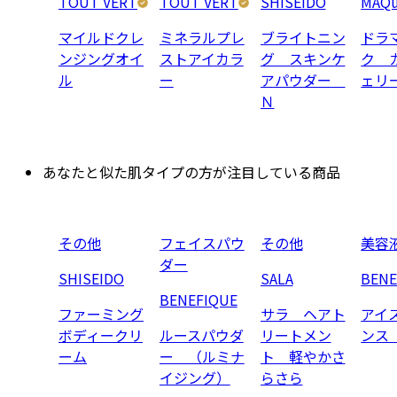
TOUT VERT
TOUT VERT
SHISEIDO
MAQu
マイルドクレ
ミネラルプレ
ブライトニン
ドラ
ンジングオイ
ストアイカラ
グ スキンケ
ク 
ル
ー
アパウダー
ェリ
Ｎ
あなたと似た肌タイプの方が注目している商品
その他
フェイスパウ
その他
美容
ダー
SHISEIDO
SALA
BENE
BENEFIQUE
ファーミング
サラ ヘアト
アイ
ボディークリ
ルースパウダ
リートメン
ンス
ーム
ー （ルミナ
ト 軽やかさ
イジング）
らさら