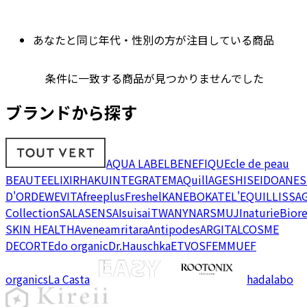
あなたと同じ年代・性別の方が注目している商品
条件に一致する商品が見つかりませんでした
ブランドから探す
AQUA LABEL
BENEFIQUE
cle de peau
BEAUTE
ELIXIR
HAKU
INTEGRATE
MAQuillAGE
SHISEIDO
ANES
D'OR
DEW
EVITA
freeplus
Freshel
KANEBO
KATE
L'EQUIL
LISSA
Collection
SALA
SENSAI
suisai
TWANY
NARS
MUJI
naturie
Bior
SKIN HEALTH
Avene
amritara
Antipodes
ARGITAL
COSME
DECORTE
do organic
Dr.Hauschka
ETVOS
FEMMUE
F
organics
La Casta
hadalabo