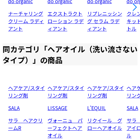
do organic
do organic
do organic
do or
ナーチャリング
エクストラクト
リプレニッシン
クレ
クリーム ラディ
ローション ラデ
グ セラム ラデ
キッ
アント
ィアント
ィアント
トル
同カテゴリ「
ヘアオイル（洗い流さない
タイプ）
」の商品
ヘアケア/スタイ
ヘアケア/スタイ
ヘアケア/スタイ
ヘア
リング剤
リング剤
リング剤
リン
SALA
LISSAGE
L'EQUIL
SALA
サラ ヘアクリ
ヴォーニュ パ
リクイール グ
サラ
ームR
ーフェクトヘア
ローヘアオイル
アイ
オイル
ル