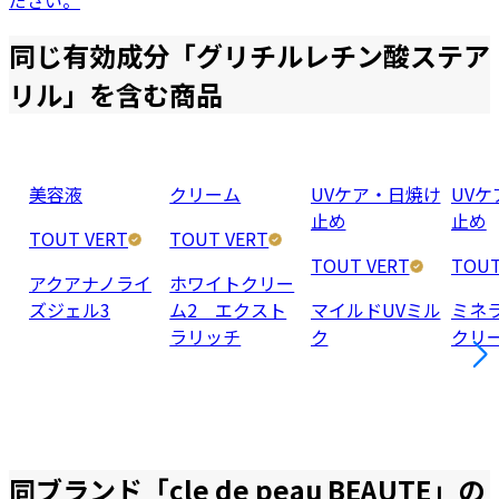
ださい。
同じ有効成分「
グリチルレチン酸ステア
リル
」を含む商品
美容液
クリーム
UVケア・日焼け
UV
止め
止め
TOUT VERT
TOUT VERT
TOUT VERT
TOUT
アクアナノライ
ホワイトクリー
ズジェル3
ム2 エクスト
マイルドUVミル
ミネ
ラリッチ
ク
クリ
同ブランド「
cle de peau BEAUTE
」の