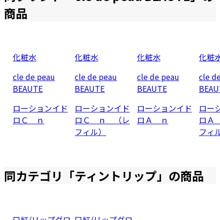
商品
化粧水
化粧水
化粧水
化粧
cle de peau
cle de peau
cle de peau
cle d
BEAUTE
BEAUTE
BEAUTE
BEAU
ローションイド
ローションイド
ローションイド
ロー
ロＣ ｎ
ロＣ ｎ （レ
ロＡ ｎ
ロＡ
フィル）
フィ
同カテゴリ「
ティントリップ
」の商品
口紅/リップグロ
口紅/リップグロ