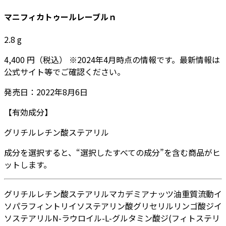
マニフィカトゥールレーブルｎ
2.8
g
4,400
円
（税込）
※
2024年4月
時点の情報です。最新情報は
公式サイト等でご確認ください。
発売日：
2022年8月6日
【有効成分】
グリチルレチン酸ステアリル
成分を選択すると、“選択したすべての成分”を含む商品がヒ
ットします。
グリチルレチン酸ステアリル
マカデミアナッツ油
重質流動イ
ソパラフィン
トリイソステアリン酸グリセリル
リンゴ酸ジイ
ソステアリル
N-ラウロイル-L-グルタミン酸ジ(フィトステリ