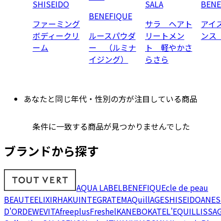
SHISEIDO
SALA
BENE
BENEFIQUE
ファーミング
サラ ヘアト
アイ
ボディークリ
ルースパウダ
リートメン
ンス
ーム
ー （ルミナ
ト 軽やかさ
イジング）
らさら
あなたと同じ年代・性別の方が注目している商品
条件に一致する商品が見つかりませんでした
ブランドから探す
AQUA LABEL
BENEFIQUE
cle de peau
BEAUTE
ELIXIR
HAKU
INTEGRATE
MAQuillAGE
SHISEIDO
ANES
D'OR
DEW
EVITA
freeplus
Freshel
KANEBO
KATE
L'EQUIL
LISSA