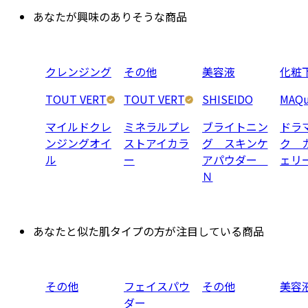
あなたが興味のありそうな商品
クレンジング
その他
美容液
化粧
TOUT VERT
TOUT VERT
SHISEIDO
MAQu
マイルドクレ
ミネラルプレ
ブライトニン
ドラ
ンジングオイ
ストアイカラ
グ スキンケ
ク 
ル
ー
アパウダー
ェリ
Ｎ
あなたと似た肌タイプの方が注目している商品
その他
フェイスパウ
その他
美容
ダー