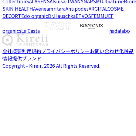
Collection
SALA
SENSAI
suisai
TWANY
NARS
MUJI
naturie
Bior
SKIN HEALTH
Avene
amritara
Antipodes
ARGITAL
COSME
DECORTE
do organic
Dr.Hauschka
ETVOS
FEMMUE
F
organics
La Casta
hadalabo
会社概要
利用規約
プライバシーポリシー
お問い合わせ
化粧品
情報提供ブランド
Copyright - Kireii, 2026 All Rights Reserved.