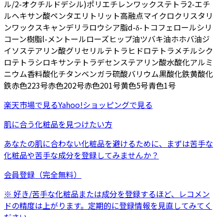
ル/2-オクチルドデシル)
ポリエチレンワックス
テトラ2-エチ
ルヘキサン酸ペンタエリトリット
高融点マイクロクリスタリ
ンワックス
キャンデリラロウ
シア脂
d-δ-トコフェロール
シリ
コーン樹脂
l-メントール
ローズヒップ油
ツバキ油
ホホバ油
ジ
イソステアリン酸グリセリル
テトラヒドロテトラメチルシク
ロテトラシロキサン
テトラデセン
ステアリン酸
水酸化アルミ
ニウム
香料
酸化チタン
ベンガラ
硫酸バリウム
黒酸化鉄
黄酸化
鉄
赤色223号
赤色202号
赤色201号
黄色5号
青色1号
楽天市場
で見る
Yahoo!ショッピング
で見る
肌に合う化粧品を見つけたい方
あなたの肌に合わない化粧品を避けるために、まずは
苦手な
化粧品
や
苦手な成分
を登録してみませんか？
会員登録（完全無料）
※ 好き/苦手な化粧品または成分を登録するほど、レコメン
ドの精度は上がります。定期的に登録情報を見直してみてく