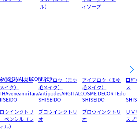
ル）
ィソープ
AVISION
ALLIE
COFFRET
イブロウ（まゆ
アイブロウ（まゆ
アイブロウ（まゆ
口紅
メイク）
毛メイク）
毛メイク）
ス
TH
Avene
amritara
Antipodes
ARGITAL
COSME DECORTE
do
ISEIDO
SHISEIDO
SHISEIDO
SHI
ロウインクトリ
ブロウインクトリ
ブロウインクトリ
ＵＶ
 ペンシル（レ
オ
オ
スプ
ィル）