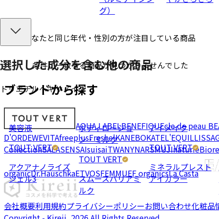
グ）
あなたと同じ年代・性別の方が注目している商品
選択した成分を
含む
他の商品
条件に一致する商品が見つかりませんでした
ブランドから探す
トリエチルヘキサノイン
AQUA LABEL
BENEFIQUE
cle de peau B
美容液
ボディローショ
アイメイク
D'OR
DEW
EVITA
freeplus
Freshel
KANEBO
KATE
L'EQUIL
LISSA
ン・ミルク
TOUT VERT
TOUT VERT
Collection
SALA
SENSAI
suisai
TWANY
NARS
MUJI
naturie
Bior
TOUT VERT
アクアナノライズ
ミネラルプレスト
organic
Dr.Hauschka
ETVOS
FEMMUE
F organics
La Casta
ジェル3
スムースバリアミ
アイカラー
ルク
会社概要
利用規約
プライバシーポリシー
お問い合わせ
化粧品
Copyright - Kireii, 2026 All Rights Reserved.