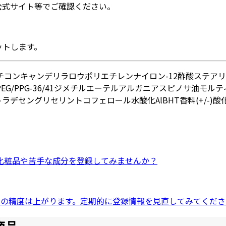
公式サイト等でご確認ください。
ットします。
チコン
キャンデリラロウ
ポリエチレン
ナイロン-12
酢酸ステアリ
PEG/PPG-36/41ジメチルエーテル
アルガニアスピノサ油
モルテ
トラデセン
グリセリン
トコフェロール
水酸化Al
BHT
香料
(+/-)
化粧品
や
苦手な成分
を登録してみませんか？
ドの精度は上がります。定期的に登録情報を見直してみてくださ
商品