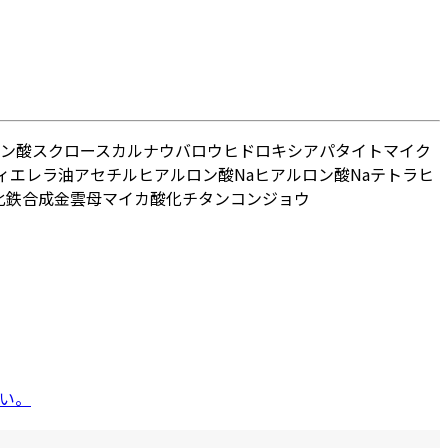
ン酸スクロース
カルナウバロウ
ヒドロキシアパタイト
マイク
ィエレラ油
アセチルヒアルロン酸Na
ヒアルロン酸Na
テトラヒ
酸化鉄
合成金雲母
マイカ
酸化チタン
コンジョウ
い。