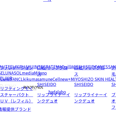
EAUTE
ELIXIR
HAKU
INTEGRATE
MAQuillAGE
SHISEIDO
ANESSA
N
ファンデーション
口紅/リップグロ
口紅/リップグロ
ア
GE
LUNASOL
media
Milano
ス
ス
毛
ELIXIR
e
Curel
FANCL
kikumasamune
Cellnew+
MIYOSHI
ZO SKIN HEAL
SHISEIDO
SHISEIDO
SH
リフティングモイ
hadalabo
スチャーパクト
リップライナーイ
リップライナーイ
ブ
ＵＶ（レフィル）
ンクデュオ
ンクデュオ
オ
フ
情報提供ブランド