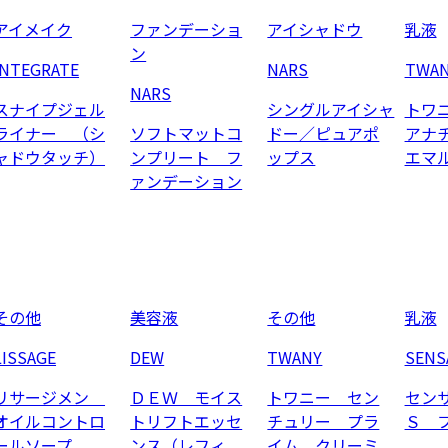
アイメイク
ファンデーショ
アイシャドウ
乳液
ン
INTEGRATE
NARS
TWA
NARS
スナイプジェル
シングルアイシャ
トワ
ライナー （シ
ソフトマットコ
ドー／ピュアポ
アナ
ャドウタッチ）
ンプリート フ
ップス
エマ
ァンデーション
その他
美容液
その他
乳液
LISSAGE
DEW
TWANY
SENS
リサージメン
ＤＥＷ モイス
トワニー セン
セン
オイルコントロ
トリフトエッセ
チュリー プラ
Ｓ 
ールソープ
ンス（レフィ
イム クリーミ