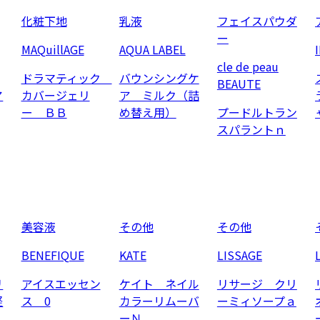
化粧下地
乳液
フェイスパウダ
ー
MAQuillAGE
AQUA LABEL
cle de peau
ドラマティック
バウンシングケ
BEAUTE
ア
カバージェリ
ア ミルク（詰
ー ＢＢ
め替え用）
プードルトラン
スパラントｎ
美容液
その他
その他
BENEFIQUE
KATE
LISSAGE
リ
アイスエッセン
ケイト ネイル
リサージ クリ
軽
ス 0
カラーリムーバ
ーミィソープａ
ーＮ