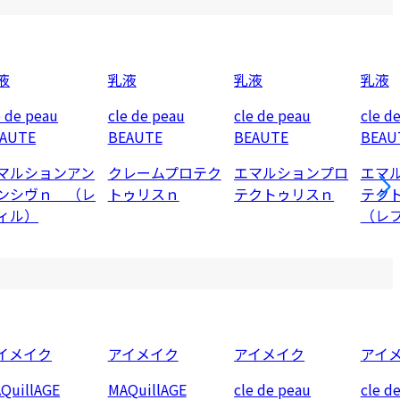
液
乳液
乳液
乳液
e de peau
cle de peau
cle de peau
cle d
AUTE
BEAUTE
BEAUTE
BEAU
マルションアン
クレームプロテク
エマルションプロ
エマ
ンシヴｎ （レ
トゥリスｎ
テクトゥリスｎ
テク
ィル）
（レ
イメイク
アイメイク
アイメイク
アイ
QuillAGE
MAQuillAGE
cle de peau
cle d