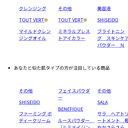
クレンジング
その他
美容液
TOUT VERT
TOUT VERT
SHISEIDO
マイルドクレン
ミネラルプレス
ブライトニン
ジングオイル
トアイカラー
グ スキンケ
パウダー Ｎ
あなたと似た肌タイプの方が注目している商品
その他
フェイスパウダ
その他
ー
SHISEIDO
SALA
BENEFIQUE
ファーミング ボ
サラ ヘアト
ディークリーム
ルースパウダー
ートメント 
（ルミナイジン
やかさらさら