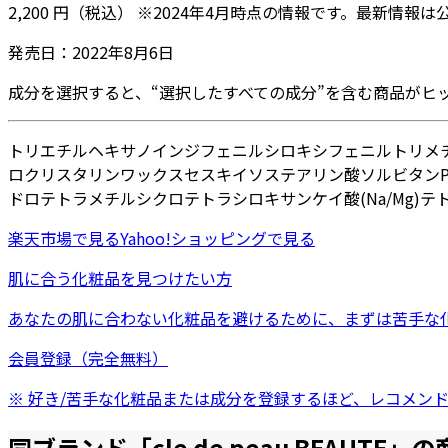
2,200
円
（税込）
※
2024年4月
時点の情報です。最新情報は
発売日：
2022年8月6日
成分を選択すると、“選択したすべての成分”を含む商品がヒ
トリエチルヘキサノイン
ジフェニルシロキシフェニルトリメ
ロクリスタリンワックス
セスキイソステアリン酸ソルビタン
ドロテトラメチルシクロテトラシロキサン
ケイ酸(Na/Mg)
テ
楽天市場
で見る
Yahoo!ショッピング
で見る
肌に合う化粧品を見つけたい方
あなたの肌に合わない化粧品を避けるために、まずは
苦手な
会員登録（完全無料）
※ 好き/苦手な化粧品または成分を登録するほど、レコメン
同ブランド「
cle de peau BEAUTE
」の