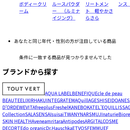
ボディークリ
ルースパウダ
リートメン
ンス
ーム
ー （ルミナ
ト 軽やかさ
イジング）
らさら
あなたと同じ年代・性別の方が注目している商品
条件に一致する商品が見つかりませんでした
ブランドから探す
AQUA LABEL
BENEFIQUE
cle de peau
BEAUTE
ELIXIR
HAKU
INTEGRATE
MAQuillAGE
SHISEIDO
ANES
D'OR
DEW
EVITA
freeplus
Freshel
KANEBO
KATE
L'EQUIL
LISSA
Collection
SALA
SENSAI
suisai
TWANY
NARS
MUJI
naturie
Bior
SKIN HEALTH
Avene
amritara
Antipodes
ARGITAL
COSME
DECORTE
do organic
Dr.Hauschka
ETVOS
FEMMUE
F