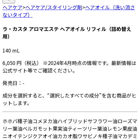
ヘアケア
>
ヘアケア/スタイリング剤
>
ヘアオイル（洗い流さ
ないタイプ）
ラ・カスタ アロマエステ ヘアオイル リフィル（詰め替え
用）
140
mL
6,050
円
（税込）
※
2024年4月
時点の情報です。最新情報は
公式サイト等でご確認ください。
発売日：
-
成分を選択すると、“選択したすべての成分”を含む商品がヒ
ットします。
ホホバ種子油
コメヌカ油
ハイブリッドサフラワー油
ローズマ
リー葉油
ベルガモット果実油
ティーツリー葉油
レモン果皮油
ニオイテンジクアオイ油
カカオ脂
ワサビノキ種子油
マカデミ