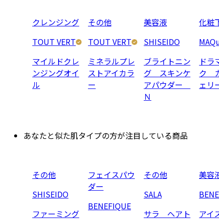
クレンジング
その他
美容液
化粧
TOUT VERT
TOUT VERT
SHISEIDO
MAQu
マイルドクレ
ミネラルプレ
ブライトニン
ドラ
ンジングオイ
ストアイカラ
グ スキンケ
ク 
ル
ー
アパウダー
ェリ
Ｎ
あなたと似た肌タイプの方が注目している商品
その他
フェイスパウ
その他
美容
ダー
SHISEIDO
SALA
BENE
BENEFIQUE
ファーミング
サラ ヘアト
アイ