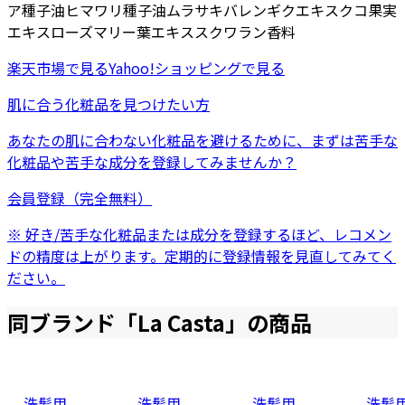
ア種子油
ヒマワリ種子油
ムラサキバレンギクエキス
クコ果実
エキス
ローズマリー葉エキス
スクワラン
香料
楽天市場
で見る
Yahoo!ショッピング
で見る
肌に合う化粧品を見つけたい方
あなたの肌に合わない化粧品を避けるために、まずは
苦手な
化粧品
や
苦手な成分
を登録してみませんか？
会員登録（完全無料）
※ 好き/苦手な化粧品または成分を登録するほど、レコメン
ドの精度は上がります。定期的に登録情報を見直してみてく
ださい。
同ブランド「
La Casta
」の商品
洗髪用
洗髪用
洗髪用
洗髪