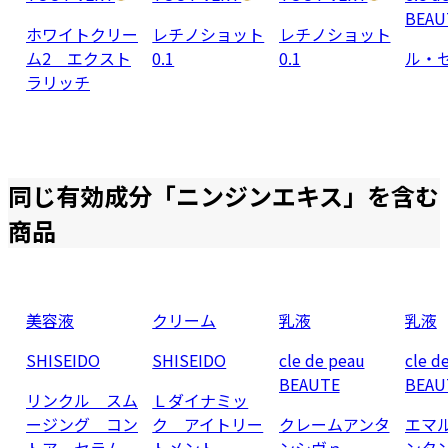
BEAU
ホワイトクリー
レチノショット
レチノショット
ム2 エクスト
0.1
0.1
ル・
ラリッチ
同じ有効成分「
ニンジンエキス
」を含む
商品
美容液
クリーム
乳液
乳液
SHISEIDO
SHISEIDO
cle de peau
cle d
BEAUTE
BEAU
リンクル スム
Ｌダイナミッ
ージング コン
ク アイトリー
クレームアンタ
エマ
トア セラム
トメント
ンシヴｎ
ンタ