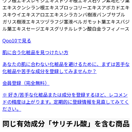
ウブ根エキス
レイシエキス
トウキ根エキス
石ケン素地
ビワ葉
エキス
クンシラン根エキス
ブロッコリーエキス
アボカドエキ
ス
キウイエキス
アロエエキス
シラカンバ樹液
バンブサブル
ガリス樹液エキス
ツヅラフジ茎液
ベルガモット葉エキス
バジ
ル葉エキス
セージエキス
グリチルレチン酸
白金
ラフィノース
Qoo10
で見る
肌に合う化粧品を見つけたい方
あなたの肌に合わない化粧品を避けるために、まずは
苦手な
化粧品
や
苦手な成分
を登録してみませんか？
会員登録（完全無料）
※ 好き/苦手な化粧品または成分を登録するほど、レコメン
ドの精度は上がります。定期的に登録情報を見直してみてく
ださい。
同じ有効成分「
サリチル酸
」を含む商品