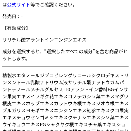
は
公式サイト
等でご確認ください。
発売日：
-
【有効成分】
サリチル酸
アラントイン
ニンジンエキス
成分を選択すると、“選択したすべての成分”を含む商品がヒ
ットします。
精製水
エタノール
ジプロピレングリコール
シクロデキストリ
ン
メントール
乳酸ナトリウム液
サリチル酸
ナットウガム
パ
ントテノール
メチルグルセス-10
アラントイン
香料
BG
インサ
ン果実エキス
イワギク花エキス
コノテガシワ葉エキス
マグワ
根皮エキス
ホッブエキス
カラトウキ根エキス
ジオウ根エキス
ブルガリスヨモギエキス
ニンジンエキス
紅参エキス
クコ果実
エキス
チョウセンゴミシエキス
クチナシエキス
シソ葉エキス
ウイキョウエキス
PG
シャクヤク根エキス
チャ葉エキス
ショ