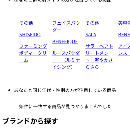
その他
フェイスパウ
その他
美容
ダー
SHISEIDO
SALA
BENE
BENEFIQUE
ファーミング
サラ ヘアト
アイ
ボディークリ
ルースパウダ
リートメン
ンス
ーム
ー （ルミナ
ト 軽やかさ
イジング）
らさら
あなたと同じ年代・性別の方が注目している商品
条件に一致する商品が見つかりませんでした
ブランドから探す