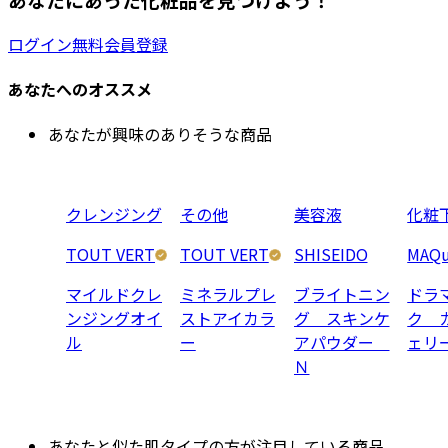
ログイン
無料会員登録
あなたへのオススメ
あなたが興味のありそうな商品
クレンジング
その他
美容液
化粧
TOUT VERT
TOUT VERT
SHISEIDO
MAQu
マイルドクレ
ミネラルプレ
ブライトニン
ドラ
ンジングオイ
ストアイカラ
グ スキンケ
ク 
ル
ー
アパウダー
ェリ
Ｎ
あなたと似た肌タイプの方が注目している商品