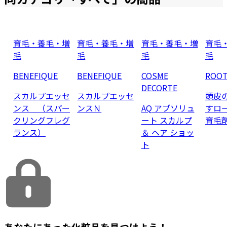
育毛・養毛・増
育毛・養毛・増
育毛・養毛・増
育毛
毛
毛
毛
毛
BENEFIQUE
BENEFIQUE
COSME
ROOT
DECORTE
スカルプエッセ
スカルプエッセ
頭皮
ンス （スパー
ンスＮ
AQ アブソリュ
すロ
クリングフレグ
ート スカルプ
育毛
ランス）
＆ ヘア ショッ
ト
あなたにあった化粧品を見つけよう！