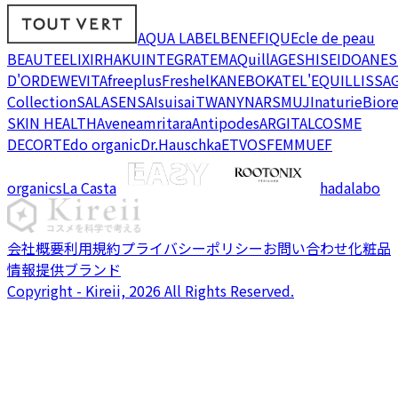
AQUA LABEL
BENEFIQUE
cle de peau
BEAUTE
ELIXIR
HAKU
INTEGRATE
MAQuillAGE
SHISEIDO
ANES
D'OR
DEW
EVITA
freeplus
Freshel
KANEBO
KATE
L'EQUIL
LISSA
Collection
SALA
SENSAI
suisai
TWANY
NARS
MUJI
naturie
Bior
SKIN HEALTH
Avene
amritara
Antipodes
ARGITAL
COSME
DECORTE
do organic
Dr.Hauschka
ETVOS
FEMMUE
F
organics
La Casta
hadalabo
会社概要
利用規約
プライバシーポリシー
お問い合わせ
化粧品
情報提供ブランド
Copyright - Kireii, 2026 All Rights Reserved.