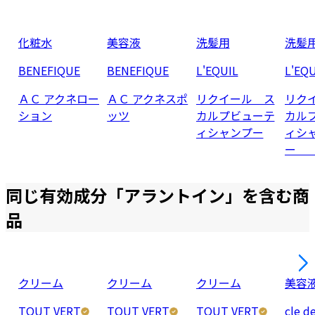
化粧水
美容液
洗髪用
洗髪
BENEFIQUE
BENEFIQUE
L'EQUIL
L'EQU
ＡＣ アクネロー
ＡＣ アクネスポ
リクイール ス
リク
ション
ッツ
カルプビューテ
カル
ィシャンプー
ィシ
ー 
同じ有効成分「
アラントイン
」を含む商
品
クリーム
クリーム
クリーム
美容
TOUT VERT
TOUT VERT
TOUT VERT
cle d