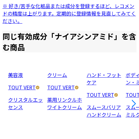
※ 好き/苦手な化粧品または成分を登録するほど、レコメン
ドの精度は上がります。定期的に登録情報を見直してみてく
ださい。
同じ有効成分「
ナイアシンアミド
」を含
む商品
美容液
クリーム
ハンド・フット
ボデ
ケア
ン・
TOUT VERT
TOUT VERT
TOUT VERT
TOUT
クリスタルエッ
薬用リンクルホ
センス
ワイトクリーム
スムースバリア
スム
ハンドクリーム
ミル