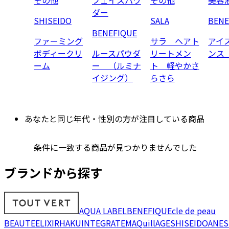
ダー
SHISEIDO
SALA
BENE
BENEFIQUE
ファーミング
サラ ヘアト
アイ
ボディークリ
ルースパウダ
リートメン
ンス
ーム
ー （ルミナ
ト 軽やかさ
イジング）
らさら
あなたと同じ年代・性別の方が注目している商品
条件に一致する商品が見つかりませんでした
ブランドから探す
AQUA LABEL
BENEFIQUE
cle de peau
BEAUTE
ELIXIR
HAKU
INTEGRATE
MAQuillAGE
SHISEIDO
ANES