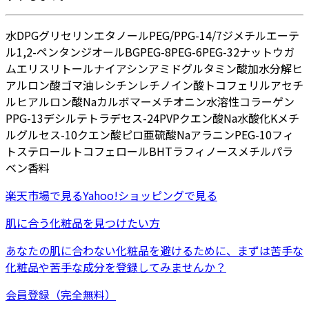
水
DPG
グリセリン
エタノール
PEG/PPG-14/7ジメチルエーテ
ル
1,2-ペンタンジオール
BG
PEG-8
PEG-6
PEG-32
ナットウガ
ム
エリスリトール
ナイアシンアミド
グルタミン酸
加水分解ヒ
アルロン酸
ゴマ油
レシチン
レチノイン酸トコフェリル
アセチ
ルヒアルロン酸Na
カルボマー
メチオニン
水溶性コラーゲン
PPG-13デシルテトラデセス-24
PVP
クエン酸Na
水酸化K
メチ
ルグルセス-10
クエン酸
ピロ亜硫酸Na
アラニン
PEG-10フィ
トステロール
トコフェロール
BHT
ラフィノース
メチルパラ
ベン
香料
楽天市場
で見る
Yahoo!ショッピング
で見る
肌に合う化粧品を見つけたい方
あなたの肌に合わない化粧品を避けるために、まずは
苦手な
化粧品
や
苦手な成分
を登録してみませんか？
会員登録（完全無料）