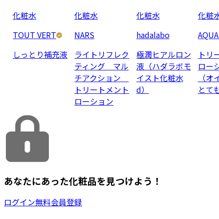
化粧水
化粧水
化粧水
化粧
TOUT VERT
NARS
hadalabo
AQUA
しっとり補充液
ライトリフレク
極潤ヒアルロン
トリ
ティング マル
液（ハダラボモ
ロー
チアクション
イスト化粧水
（オ
トリートメント
d）
とて
ローション
あなたにあった化粧品を見つけよう！
ログイン
無料会員登録