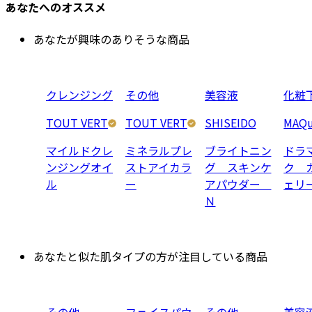
あなたへのオススメ
あなたが興味のありそうな商品
クレンジング
その他
美容液
化粧
TOUT VERT
TOUT VERT
SHISEIDO
MAQu
マイルドクレ
ミネラルプレ
ブライトニン
ドラ
ンジングオイ
ストアイカラ
グ スキンケ
ク 
ル
ー
アパウダー
ェリ
Ｎ
あなたと似た肌タイプの方が注目している商品
その他
フェイスパウ
その他
美容