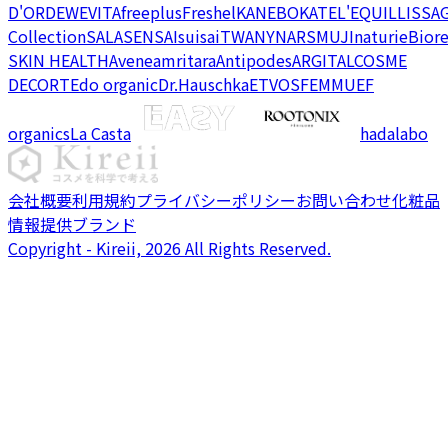
D'OR
DEW
EVITA
freeplus
Freshel
KANEBO
KATE
L'EQUIL
LISSA
Collection
SALA
SENSAI
suisai
TWANY
NARS
MUJI
naturie
Bior
SKIN HEALTH
Avene
amritara
Antipodes
ARGITAL
COSME
DECORTE
do organic
Dr.Hauschka
ETVOS
FEMMUE
F
organics
La Casta
hadalabo
会社概要
利用規約
プライバシーポリシー
お問い合わせ
化粧品
情報提供ブランド
Copyright - Kireii, 2026 All Rights Reserved.