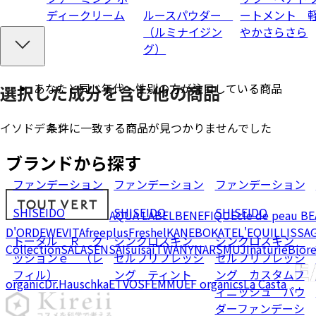
ディークリーム
ルースパウダー
ートメント 
（ルミナイジン
やかさらさら
グ）
あなたと同じ年代・性別の方が注目している商品
選択した成分を
含む
他の商品
条件に一致する商品が見つかりませんでした
イソドデカン
ブランドから探す
ファンデーション
ファンデーション
ファンデーション
SHISEIDO
SHISEIDO
SHISEIDO
AQUA LABEL
BENEFIQUE
cle de peau B
D'OR
DEW
EVITA
freeplus
Freshel
KANEBO
KATE
L'EQUIL
LISSA
トータル Ｒ ク
シンクロスキン
シンクロスキン
Collection
SALA
SENSAI
suisai
TWANY
NARS
MUJI
naturie
Bior
ッションｅ （レ
セルフリフレッシ
セルフリフレッシ
フィル）
ング ティント
ング カスタムフ
organic
Dr.Hauschka
ETVOS
FEMMUE
F organics
La Casta
ィニッシュ パウ
ダーファンデーシ