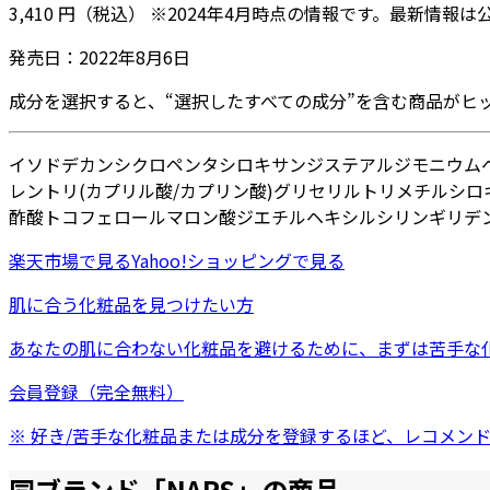
3,410
円
（税込）
※
2024年4月
時点の情報です。最新情報は
発売日：
2022年8月6日
成分を選択すると、“選択したすべての成分”を含む商品がヒ
イソドデカン
シクロペンタシロキサン
ジステアルジモニウム
レン
トリ(カプリル酸/カプリン酸)グリセリル
トリメチルシロ
酢酸トコフェロール
マロン酸ジエチルヘキシルシリンギリデ
楽天市場
で見る
Yahoo!ショッピング
で見る
肌に合う化粧品を見つけたい方
あなたの肌に合わない化粧品を避けるために、まずは
苦手な
会員登録（完全無料）
※ 好き/苦手な化粧品または成分を登録するほど、レコメン
同ブランド「
NARS
」の商品