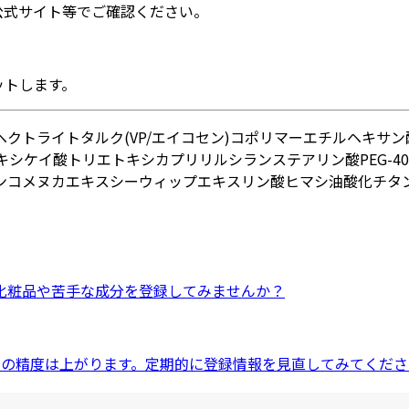
公式サイト等でご確認ください。
ットします。
ヘクトライト
タルク
(VP/エイコセン)コポリマー
エチルヘキサン
キシケイ酸
トリエトキシカプリリルシラン
ステアリン酸PEG-40
ン
コメヌカエキス
シーウィップエキス
リン酸ヒマシ油
酸化チタ
化粧品
や
苦手な成分
を登録してみませんか？
ドの精度は上がります。定期的に登録情報を見直してみてくださ