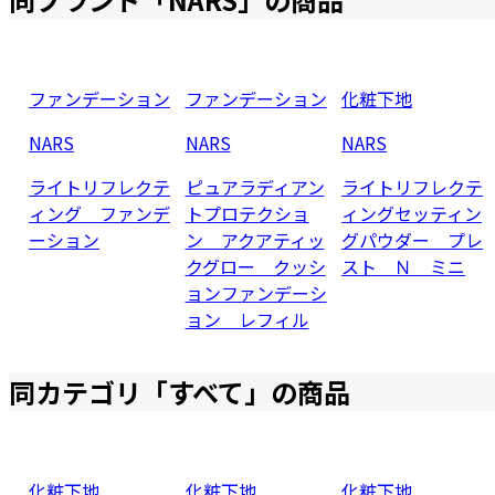
ファンデーション
ファンデーション
化粧下地
NARS
NARS
NARS
ライトリフレクテ
ピュアラディアン
ライトリフレクテ
ィング ファンデ
トプロテクショ
ィングセッティン
ーション
ン アクアティッ
グパウダー プレ
クグロー クッシ
スト Ｎ ミニ
ョンファンデーシ
ョン レフィル
同カテゴリ「
すべて
」の商品
化粧下地
化粧下地
化粧下地