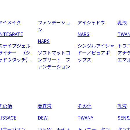
アイメイク
ファンデーショ
アイシャドウ
乳液
ン
INTEGRATE
NARS
TWA
NARS
スナイプジェル
シングルアイシャ
トワ
ライナー （シ
ソフトマットコ
ドー／ピュアポ
アナ
ャドウタッチ）
ンプリート フ
ップス
エマ
ァンデーション
その他
美容液
その他
乳液
LISSAGE
DEW
TWANY
SENS
リサージメン
ＤＥＷ モイス
トワニー セン
セン