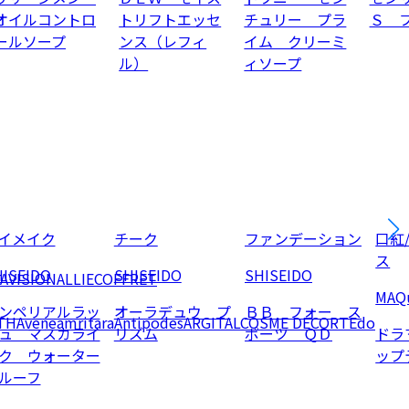
オイルコントロ
トリフトエッセ
チュリー プラ
Ｓ 
ールソープ
ンス（レフィ
イム クリーミ
ル）
ィソープ
イメイク
チーク
ファンデーション
口紅
ス
ISEIDO
SHISEIDO
SHISEIDO
AVISION
ALLIE
COFFRET
MAQu
ンペリアルラッ
オーラデュウ プ
ＢＢ フォー ス
TH
Avene
amritara
Antipodes
ARGITAL
COSME DECORTE
do
ュ マスカライ
リズム
ポーツ ＱＤ
ドラ
ク ウォーター
ップ
ルーフ