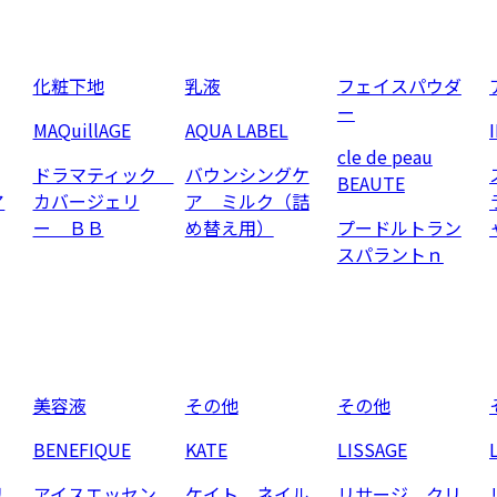
化粧下地
乳液
フェイスパウダ
ー
MAQuillAGE
AQUA LABEL
cle de peau
ドラマティック
バウンシングケ
BEAUTE
ア
カバージェリ
ア ミルク（詰
ー ＢＢ
め替え用）
プードルトラン
スパラントｎ
美容液
その他
その他
BENEFIQUE
KATE
LISSAGE
リ
アイスエッセン
ケイト ネイル
リサージ クリ