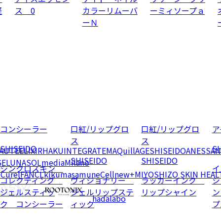
軽
ス 0
カラーリムーバ
ーミィソープａ
ーＮ
コンシーラー
口紅/リップグロ
口紅/リップグロ
ア
ス
ス
SHISEIDO
SH
EAUTE
ELIXIR
HAKU
INTEGRATE
MAQuillAGE
SHISEIDO
ANESSA
N
SHISEIDO
SHISEIDO
GE
LUNASOL
media
Milano
シンクロスキン
イ
e
Curel
FANCL
kikumasamune
Cellnew+
MIYOSHI
ZO SKIN HEAL
コレクティング
ヴィジョナリー
ラッカーインク
シ
ジェルスティッ
ジェルリップステ
リップシャイン
ン
hadalabo
ク コンシーラー
ィック
プ