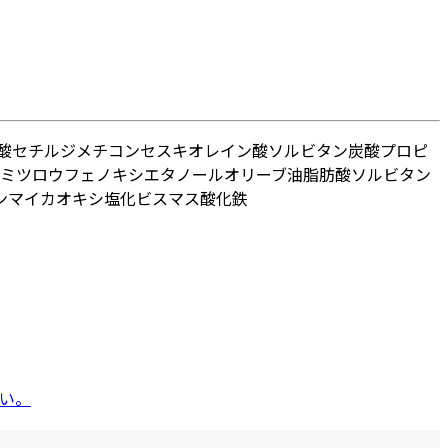
酸セチル
ジメチコン
セスキオレイン酸ソルビタン
炭酸プロピ
ミツロウ
フェノキシエタノール
オリーブ油脂肪酸ソルビタン
ン
マイカ
オキシ塩化ビスマス
酸化鉄
い。