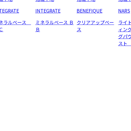
TEGRATE
INTEGRATE
BENEFIQUE
NARS
ネラルベース
ミネラルベース Ｂ
クリアアップベー
ライ
Ｃ
Ｂ
ス
ィン
グパ
スト