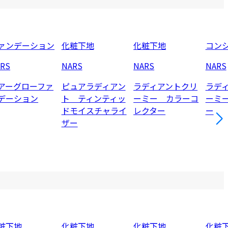
ァンデーション
化粧下地
化粧下地
コン
RS
NARS
NARS
NARS
アーグローファ
ピュアラディアン
ラディアントクリ
ラデ
デーション
ト ティンティッ
ーミー カラーコ
ーミ
ドモイスチャライ
レクター
ー
ザー
粧下地
化粧下地
化粧下地
化粧