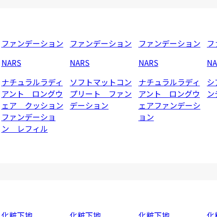
ファンデーション
ファンデーション
ファンデーション
フ
NARS
NARS
NARS
NA
ナチュラルラディ
ソフトマットコン
ナチュラルラディ
シ
アント ロングウ
プリート ファン
アント ロングウ
ン
ェア クッション
デーション
ェアファンデーシ
ファンデーショ
ョン
ン レフィル
化粧下地
化粧下地
化粧下地
化