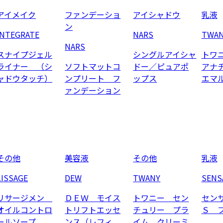
アイメイク
ファンデーショ
アイシャドウ
乳液
ン
INTEGRATE
NARS
TWA
NARS
スナイプジェル
シングルアイシャ
トワ
ライナー （シ
ソフトマットコ
ドー／ピュアポ
アナ
ャドウタッチ）
ンプリート フ
ップス
エマ
ァンデーション
その他
美容液
その他
乳液
LISSAGE
DEW
TWANY
SENS
リサージメン
ＤＥＷ モイス
トワニー セン
セン
オイルコントロ
トリフトエッセ
チュリー プラ
Ｓ 
ールソープ
ンス（レフィ
イム クリーミ