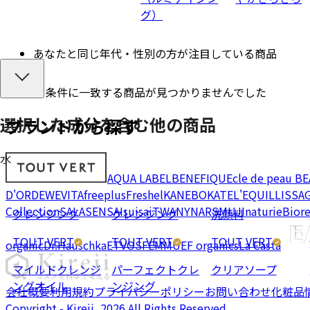
グ）
あなたと同じ年代・性別の方が注目している商品
条件に一致する商品が見つかりませんでした
選択した成分を
含む
他の商品
ブランドから探す
水
AQUA LABEL
BENEFIQUE
cle de peau B
D'OR
DEW
EVITA
freeplus
Freshel
KANEBO
KATE
L'EQUIL
LISSA
Collection
SALA
SENSAI
suisai
TWANY
NARS
MUJI
naturie
Bior
クレンジング
クレンジング
洗顔料
TOUT VERT
TOUT VERT
TOUT VERT
organic
Dr.Hauschka
ETVOS
FEMMUE
F organics
La Casta
マイルドクレンジ
パーフェクトクレ
クリアソープ
ングオイル
ンジング
会社概要
利用規約
プライバシーポリシー
お問い合わせ
化粧品
Copyright - Kireii, 2026 All Rights Reserved.