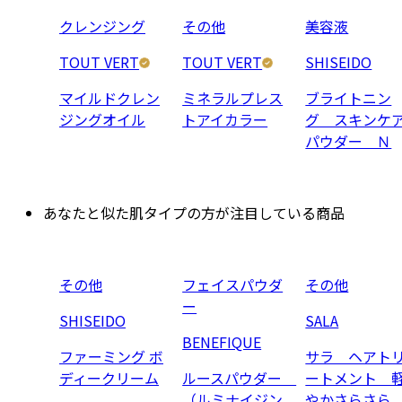
クレンジング
その他
美容液
TOUT VERT
TOUT VERT
SHISEIDO
マイルドクレン
ミネラルプレス
ブライトニン
ジングオイル
トアイカラー
グ スキンケ
パウダー Ｎ
あなたと似た肌タイプの方が注目している商品
その他
フェイスパウダ
その他
ー
SHISEIDO
SALA
BENEFIQUE
ファーミング ボ
サラ ヘアト
ディークリーム
ルースパウダー
ートメント 
（ルミナイジン
やかさらさら