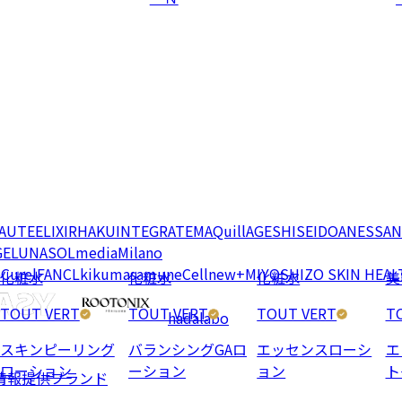
EAUTE
ELIXIR
HAKU
INTEGRATE
MAQuillAGE
SHISEIDO
ANESSA
N
GE
LUNASOL
media
Milano
e
Curel
FANCL
kikumasamune
Cellnew+
MIYOSHI
ZO SKIN HEAL
化粧水
化粧水
化粧水
美
TOUT VERT
TOUT VERT
TOUT VERT
T
hadalabo
スキンピーリング
バランシングGAロ
エッセンスローシ
エ
ローション
ーション
ョン
ト
情報提供ブランド