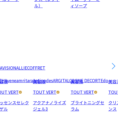
ル）
ィソープ
AVISION
ALLIE
COFFRET
TH
Avene
amritara
Antipodes
ARGITAL
COSME DECORTE
do
容液
美容液
美容液
美容
OUT VERT
TOUT VERT
TOUT VERT
TOU
ッセンスセレク
アクアナノライズ
ブライトニングセ
クリ
ゲル
ジェル3
ラム
ンス