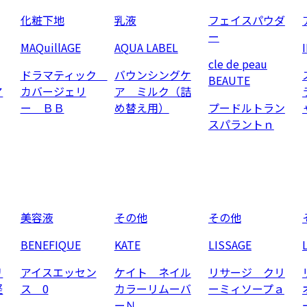
化粧下地
乳液
フェイスパウダ
ー
MAQuillAGE
AQUA LABEL
cle de peau
ドラマティック
バウンシングケ
BEAUTE
ア
カバージェリ
ア ミルク（詰
ー ＢＢ
め替え用）
プードルトラン
スパラントｎ
美容液
その他
その他
BENEFIQUE
KATE
LISSAGE
リ
アイスエッセン
ケイト ネイル
リサージ クリ
軽
ス 0
カラーリムーバ
ーミィソープａ
ーＮ