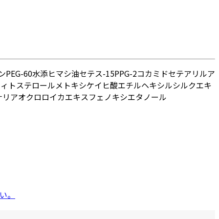
ン
PEG-60水添ヒマシ油
セテス-15
PPG-2コカミド
セテアリルア
5フィトステロール
メトキシケイヒ酸エチルヘキシル
シルクエキ
ナリアオクロロイカエキス
フェノキシエタノール
い。