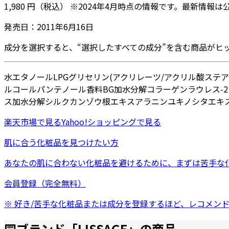
1,980
円
（税込）
※
2024年4月
時点の情報です。最新情報は
発売日：
2011年6月16日
成分を選択すると、“選択したすべての成分”を含む商品がヒ
水
エタノール
LPG
グリセリン
(アクリレーツ/アクリル酸ステ
ルコール
パンテノール
香料
BG
加水分解コラーゲン
ラウレス-2
ス
加水分解シルク
カンゾウ根エキス
アラニン
ユキノシタエキ
楽天市場
で見る
Yahoo!ショッピング
で見る
肌に合う化粧品を見つけたい方
あなたの肌に合わない化粧品を避けるために、まずは
苦手な
会員登録（完全無料）
※ 好き/苦手な化粧品または成分を登録するほど、レコメン
同ブランド「
LISSAGE
」の商品