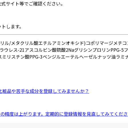
公式サイト等でご確認ください。
ットします。
アリル/メタクリル酸エチルアミンオキシド)コポリマー
ジメチコ
ラウレス-21
アスコルビン酸硫酸2Na
グリシン
プロリン
PPG-
ス
ミリスチン酸PPG-3ベンジルエーテル
ヘーゼルナッツ油
ラミ
化粧品
や
苦手な成分
を登録してみませんか？
ドの精度は上がります。定期的に登録情報を見直してみてくださ