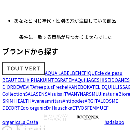
あなたと同じ年代・性別の方が注目している商品
条件に一致する商品が見つかりませんでした
ブランドから探す
AQUA LABEL
BENEFIQUE
cle de peau
BEAUTE
ELIXIR
HAKU
INTEGRATE
MAQuillAGE
SHISEIDO
ANES
D'OR
DEW
EVITA
freeplus
Freshel
KANEBO
KATE
L'EQUIL
LISSA
Collection
SALA
SENSAI
suisai
TWANY
NARS
MUJI
naturie
Bior
SKIN HEALTH
Avene
amritara
Antipodes
ARGITAL
COSME
DECORTE
do organic
Dr.Hauschka
ETVOS
FEMMUE
F
organics
La Casta
hadalabo