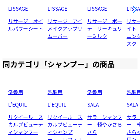
LISSAGE
LISSAGE
LISSAGE
LISS
リサージ オイ
リサージ アイ
リサージ ボー
リサ
ルパワーシート
メイクアップリ
テ サーキュリ
イト
ムーバー
ーミルク
ニン
スク
同カテゴリ「
シャンプー
」の商品
洗髪用
洗髪用
洗髪用
洗髪
L'EQUIL
L'EQUIL
SALA
SALA
リクイール ス
リクイール ス
サラ シャンプ
サラ
カルプビューテ
カルプビューテ
ー 軽やかさら
ー 
ィシャンプー
ィシャンプ
さら
さら
ー レフィル
用＞