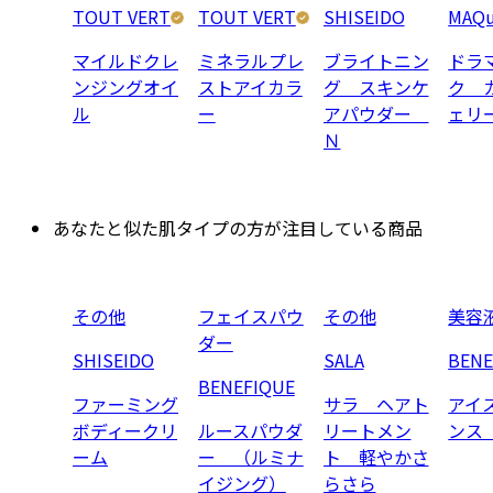
TOUT VERT
TOUT VERT
SHISEIDO
MAQu
マイルドクレ
ミネラルプレ
ブライトニン
ドラ
ンジングオイ
ストアイカラ
グ スキンケ
ク 
ル
ー
アパウダー
ェリ
Ｎ
あなたと似た肌タイプの方が注目している商品
その他
フェイスパウ
その他
美容
ダー
SHISEIDO
SALA
BENE
BENEFIQUE
ファーミング
サラ ヘアト
アイ
ボディークリ
ルースパウダ
リートメン
ンス
ーム
ー （ルミナ
ト 軽やかさ
イジング）
らさら