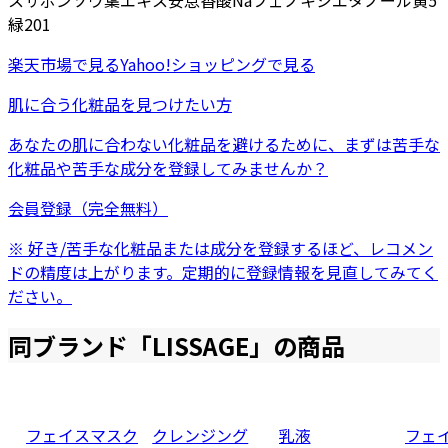
ス
サボンソウ葉エキス
安息香酸Na
フェノキシエタノール
黄5
緑201
楽天市場
で見る
Yahoo!ショッピング
で見る
肌に合う化粧品を見つけたい方
あなたの肌に合わない化粧品を避けるために、まずは
苦手な
化粧品
や
苦手な成分
を登録してみませんか？
会員登録（完全無料）
※ 好き/苦手な化粧品または成分を登録するほど、レコメン
ドの精度は上がります。定期的に登録情報を見直してみてく
ださい。
同ブランド「
LISSAGE
」の商品
フェイスマスク
クレンジング
乳液
フェ