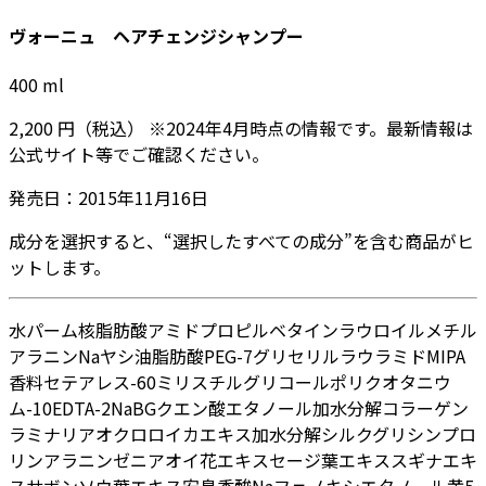
ヴォーニュ ヘアチェンジシャンプー
400
ml
2,200
円
（税込）
※
2024年4月
時点の情報です。最新情報は
公式サイト等でご確認ください。
発売日：
2015年11月16日
成分を選択すると、“選択したすべての成分”を含む商品がヒ
ットします。
水
パーム核脂肪酸アミドプロピルベタイン
ラウロイルメチル
アラニンNa
ヤシ油脂肪酸PEG-7グリセリル
ラウラミドMIPA
香料
セテアレス-60ミリスチルグリコール
ポリクオタニウ
ム-10
EDTA-2Na
BG
クエン酸
エタノール
加水分解コラーゲン
ラミナリアオクロロイカエキス
加水分解シルク
グリシン
プロ
リン
アラニン
ゼニアオイ花エキス
セージ葉エキス
スギナエキ