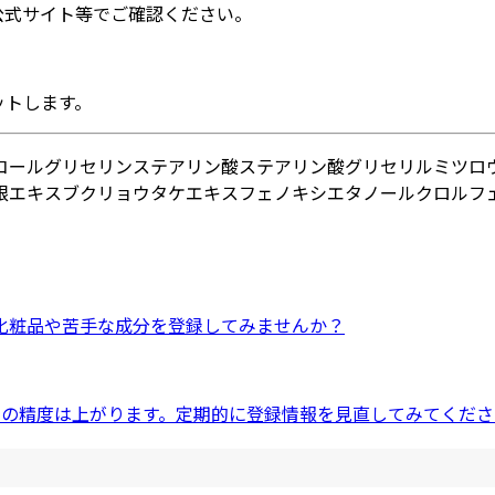
公式サイト等でご確認ください。
ットします。
コール
グリセリン
ステアリン酸
ステアリン酸グリセリル
ミツロ
根エキス
ブクリョウタケエキス
フェノキシエタノール
クロルフ
化粧品
や
苦手な成分
を登録してみませんか？
ドの精度は上がります。定期的に登録情報を見直してみてくださ