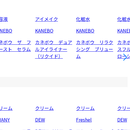
容液
アイメイク
化粧水
化粧
ANEBO
KANEBO
KANEBO
KANE
ネボウ ザ フ
カネボウ デュア
カネボウ リラク
カネ
ースト セラム
ルアイライナー
シング ブリュー
スフ
（リクイド）
ム
ロー
リーム
クリーム
クリーム
クリ
WANY
DEW
Freshel
DEW