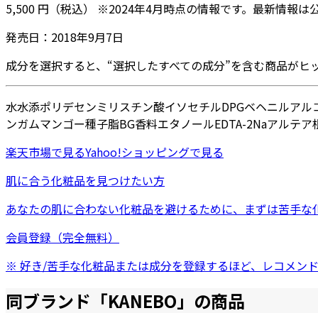
5,500
円
（税込）
※
2024年4月
時点の情報です。最新情報は
発売日：
2018年9月7日
成分を選択すると、“選択したすべての成分”を含む商品がヒ
水
水添ポリデセン
ミリスチン酸イソセチル
DPG
ベヘニルアル
ンガム
マンゴー種子脂
BG
香料
エタノール
EDTA-2Na
アルテア
楽天市場
で見る
Yahoo!ショッピング
で見る
肌に合う化粧品を見つけたい方
あなたの肌に合わない化粧品を避けるために、まずは
苦手な
会員登録（完全無料）
※ 好き/苦手な化粧品または成分を登録するほど、レコメン
同ブランド「
KANEBO
」の商品