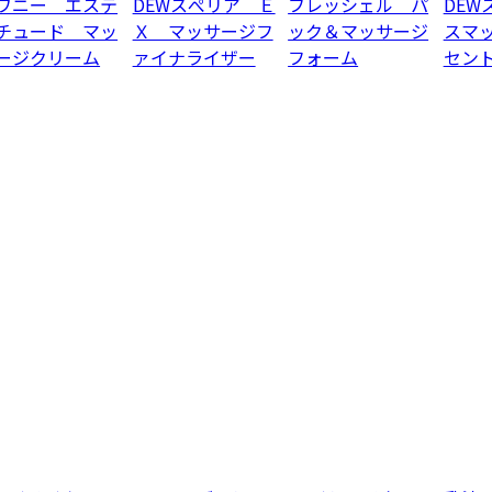
ワニー エステ
DEWスぺリア Ｅ
フレッシェル パ
DEW
チュード マッ
Ｘ マッサージフ
ック＆マッサージ
スマ
ージクリーム
ァイナライザー
フォーム
セン