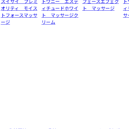
スイサイ プレミ
トワニー エステ
フェースエフェク
ト
オリティ モイス
ィチュードホワイ
ト マッサージ
ィ
トフォースマッサ
ト マッサージク
サ
ージ
リーム