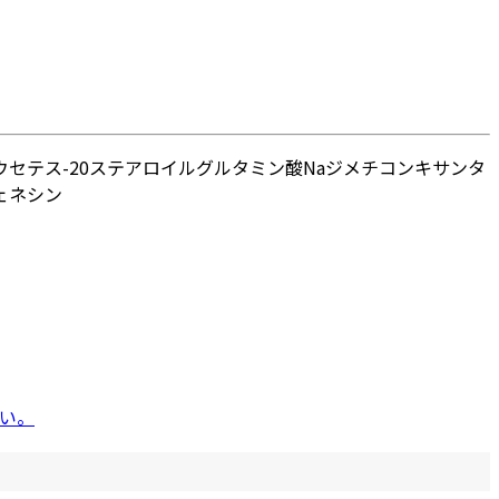
ウ
セテス-20
ステアロイルグルタミン酸Na
ジメチコン
キサンタ
ェネシン
い。