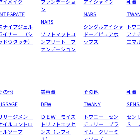
アイメイク
ファンデーショ
アイシャドウ
乳液
ン
INTEGRATE
NARS
TWA
NARS
スナイプジェル
シングルアイシャ
トワ
ライナー （シ
ソフトマットコ
ドー／ピュアポ
アナ
ャドウタッチ）
ンプリート フ
ップス
エマ
ァンデーション
その他
美容液
その他
乳液
LISSAGE
DEW
TWANY
SENS
リサージメン
ＤＥＷ モイス
トワニー セン
セン
オイルコントロ
トリフトエッセ
チュリー プラ
Ｓ 
ールソープ
ンス（レフィ
イム クリーミ
ル）
ィソープ