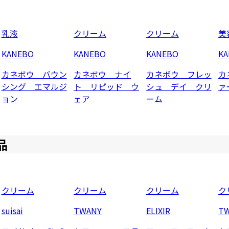
乳液
クリーム
クリーム
美
KANEBO
KANEBO
KANEBO
K
カネボウ バウン
カネボウ ナイ
カネボウ フレッ
カ
シング エマルジ
ト リピッド ウ
シュ デイ クリ
ァ
ョン
ェア
ーム
品
クリーム
クリーム
クリーム
ク
suisai
TWANY
ELIXIR
T