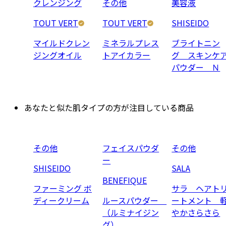
クレンジング
その他
美容液
TOUT VERT
TOUT VERT
SHISEIDO
マイルドクレン
ミネラルプレス
ブライトニン
ジングオイル
トアイカラー
グ スキンケ
パウダー Ｎ
あなたと似た肌タイプの方が注目している商品
その他
フェイスパウダ
その他
ー
SHISEIDO
SALA
BENEFIQUE
ファーミング ボ
サラ ヘアト
ディークリーム
ルースパウダー
ートメント 
（ルミナイジン
やかさらさら
グ）