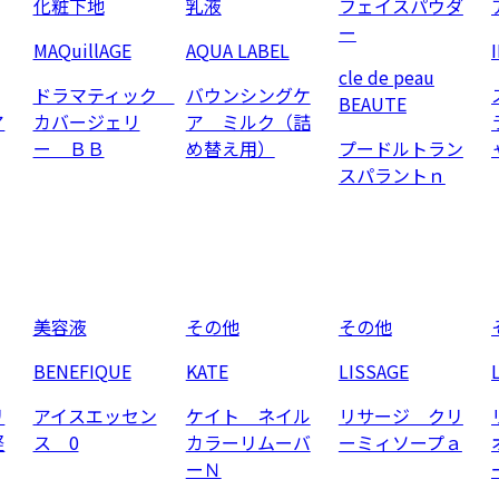
化粧下地
乳液
フェイスパウダ
ー
MAQuillAGE
AQUA LABEL
cle de peau
ドラマティック
バウンシングケ
BEAUTE
ア
カバージェリ
ア ミルク（詰
ー ＢＢ
め替え用）
プードルトラン
スパラントｎ
美容液
その他
その他
BENEFIQUE
KATE
LISSAGE
リ
アイスエッセン
ケイト ネイル
リサージ クリ
軽
ス 0
カラーリムーバ
ーミィソープａ
ーＮ