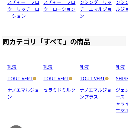
スチャー フロ
スチャー フロ
ンシング リッ
ンシ
ウ リッチ ロ
ウ ローション
チ エマルジョ
ルジ
ーション
ン
同カテゴリ「
すべて
」の商品
乳液
乳液
乳液
乳液
TOUT VERT
TOUT VERT
TOUT VERT
SHIS
ナノエマルジョ
セラミドミルク
ナノエマルジョ
ジェ
ン
ンプラス
ース
ャラ
エマ