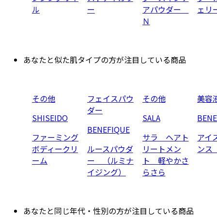
ル
ー
アパウダー
ェリ
Ｎ
あなたと似た肌タイプの方が注目している商品
その他
フェイスパウ
その他
美容
ダー
SHISEIDO
SALA
BENE
BENEFIQUE
ファーミング
サラ ヘアト
アイ
ボディークリ
ルースパウダ
リートメン
ンス
ーム
ー （ルミナ
ト 軽やかさ
イジング）
らさら
あなたと同じ年代・性別の方が注目している商品