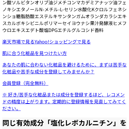
ン酸ソルビタン
オリブ油
ジメチコン
マカデミアナッツ油
フェ
ノキシエタノール
N-メチル-L-セリン
水酸化K
クロルフェネシ
ン
ショ糖脂肪酸エステル
キサンタンガム
オランダカラシエキ
ス
カルボキシビニルポリマー
セイヨウナシ果汁発酵液
ヒメフ
ウロエキス
エデト酸塩
DPG
エチルグルコシド
香料
楽天市場
で見る
Yahoo!ショッピング
で見る
肌に合う化粧品を見つけたい方
あなたの肌に合わない化粧品を避けるために、まずは
苦手な
化粧品
や
苦手な成分
を登録してみませんか？
会員登録（完全無料）
※ 好き/苦手な化粧品または成分を登録するほど、レコメン
ドの精度は上がります。定期的に登録情報を見直してみてく
ださい。
同じ有効成分「
塩化レボカルニチン
」を