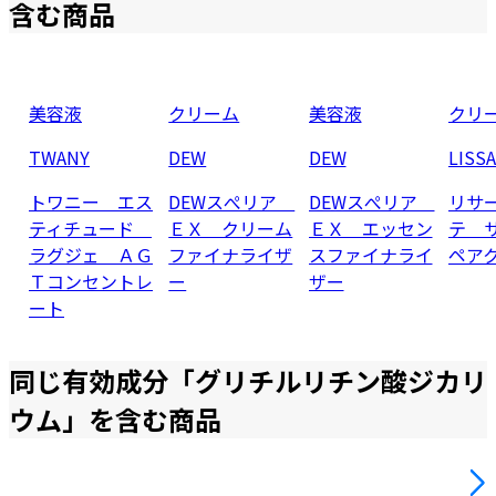
含む商品
美容液
クリーム
美容液
クリ
TWANY
DEW
DEW
LISS
トワニー エス
DEWスぺリア
DEWスぺリア
リサ
ティチュード
ＥＸ クリーム
ＥＸ エッセン
テ 
ラグジェ ＡＧ
ファイナライザ
スファイナライ
ペア
Ｔコンセントレ
ー
ザー
ート
同じ有効成分「
グリチルリチン酸ジカリ
ウム
」を含む商品