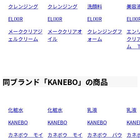
クレンジング
クレンジング
洗顔料
美容
ELIXIR
ELIXIR
ELIXIR
ELIXI
メーククリアジ
メーククリアオ
クレンジングフ
エン
ェルクリーム
イル
ォーム
クリ
ム 
同ブランド「
KANEBO
」の商品
化粧水
化粧水
乳液
乳液
KANEBO
KANEBO
KANEBO
KANE
カネボウ モイ
カネボウ モイ
カネボウ バウ
カネ