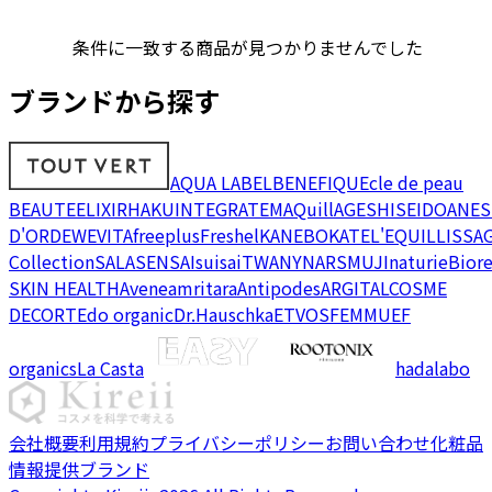
条件に一致する商品が見つかりませんでした
ブランドから探す
AQUA LABEL
BENEFIQUE
cle de peau
BEAUTE
ELIXIR
HAKU
INTEGRATE
MAQuillAGE
SHISEIDO
ANES
D'OR
DEW
EVITA
freeplus
Freshel
KANEBO
KATE
L'EQUIL
LISSA
Collection
SALA
SENSAI
suisai
TWANY
NARS
MUJI
naturie
Bior
SKIN HEALTH
Avene
amritara
Antipodes
ARGITAL
COSME
DECORTE
do organic
Dr.Hauschka
ETVOS
FEMMUE
F
organics
La Casta
hadalabo
会社概要
利用規約
プライバシーポリシー
お問い合わせ
化粧品
情報提供ブランド