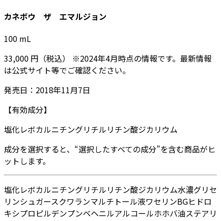
カネボウ ザ エマルジョン
100
mL
33,000
円
（税込）
※
2024年4月
時点の情報です。最新情報
は公式サイト等でご確認ください。
発売日：
2018年11月7日
【有効成分】
塩化レボカルニチン
グリチルリチン酸ジカリウム
成分を選択すると、“選択したすべての成分”を含む商品がヒ
ットします。
塩化レボカルニチン
グリチルリチン酸ジカリウム
水
濃グリセ
リン
シュガースクワラン
マルチトール液
ワセリン
BG
ヒドロ
キシプロピルデンプン
ベヘニルアルコール
ホホバ油
ステアリ