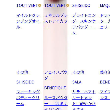
TOUT VERT
TOUT VERT
SHISEIDO
MAQu
マイルドクレ
ミネラルプレ
ブライトニン
ドラ
ンジングオイ
ストアイカラ
グ スキンケ
ク 
ル
ー
アパウダー
ェリ
Ｎ
あなたと似た肌タイプの方が注目している商品
その他
フェイスパウ
その他
美容
ダー
SHISEIDO
SALA
BENE
BENEFIQUE
ファーミング
サラ ヘアト
アイ
ボディークリ
ルースパウダ
リートメン
ンス
ーム
ー （ルミナ
ト 軽やかさ
イジング）
らさら