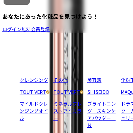
あなたにあった化粧品を見つけよう！
ログイン
無料会員登録
あなたへのオススメ
あなたが興味のありそうな商品
クレンジング
その他
美容液
化粧
TOUT VERT
TOUT VERT
SHISEIDO
MAQu
マイルドクレ
ミネラルプレ
ブライトニン
ドラ
ンジングオイ
ストアイカラ
グ スキンケ
ク 
ル
ー
アパウダー
ェリ
Ｎ