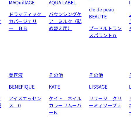
MAQuillAGE
AQUA LABEL
cle de peau
ドラマティック
バウンシングケ
BEAUTE
ア
カバージェリ
ア ミルク（詰
ー ＢＢ
め替え用）
プードルトラン
スパラントｎ
美容液
その他
その他
BENEFIQUE
KATE
LISSAGE
リ
アイスエッセン
ケイト ネイル
リサージ クリ
軽
ス 0
カラーリムーバ
ーミィソープａ
ーＮ