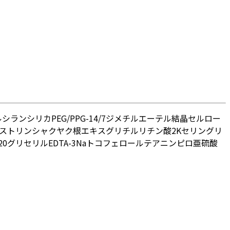
ルシラン
シリカ
PEG/PPG-14/7ジメチルエーテル
結晶セルロー
ストリン
シャクヤク根エキス
グリチルリチン酸2K
セリン
グリ
20グリセリル
EDTA-3Na
トコフェロール
テアニン
ピロ亜硫酸