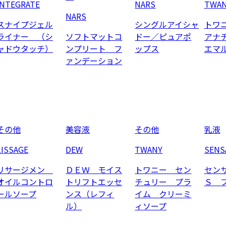
INTEGRATE
NARS
TWA
NARS
スナイプジェル
シングルアイシャ
トワ
ライナー （シ
ソフトマットコ
ドー／ピュアポ
アナ
ャドウタッチ）
ンプリート フ
ップス
エマ
ァンデーション
その他
美容液
その他
乳液
LISSAGE
DEW
TWANY
SENS
リサージメン
ＤＥＷ モイス
トワニー セン
セン
オイルコントロ
トリフトエッセ
チュリー プラ
Ｓ 
ールソープ
ンス（レフィ
イム クリーミ
ル）
ィソープ