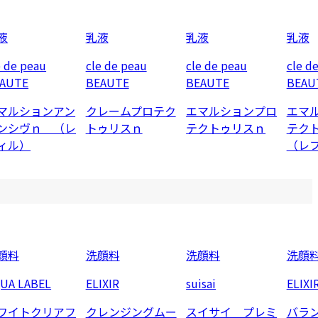
液
乳液
乳液
乳液
e de peau
cle de peau
cle de peau
cle d
AUTE
BEAUTE
BEAUTE
BEAU
マルションアン
クレームプロテク
エマルションプロ
エマ
ンシヴｎ （レ
トゥリスｎ
テクトゥリスｎ
テク
ィル）
（レ
顔料
洗顔料
洗顔料
洗顔
UA LABEL
ELIXIR
suisai
ELIXI
ワイトクリアフ
クレンジングムー
スイサイ プレミ
バラ