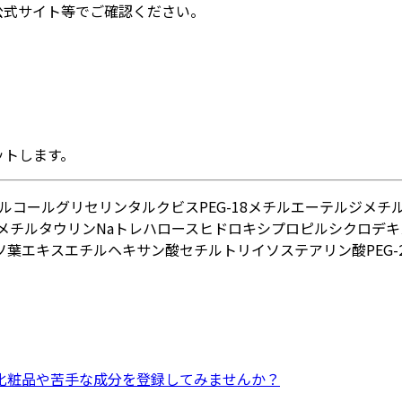
公式サイト等でご確認ください。
ットします。
ルコール
グリセリン
タルク
ビスPEG-18メチルエーテルジメチ
メチルタウリンNa
トレハロース
ヒドロキシプロピルシクロデキ
ソ葉エキス
エチルヘキサン酸セチル
トリイソステアリン酸PEG-
化粧品
や
苦手な成分
を登録してみませんか？