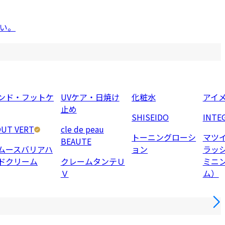
い。
ンド・フットケ
UVケア・日焼け
化粧水
アイ
止め
SHISEIDO
INTE
UT VERT
cle de peau
トーニングローシ
マツ
BEAUTE
ムースバリアハ
ョン
ラッ
ドクリーム
クレームタンテＵ
ミニ
Ｖ
ム）