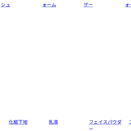
シュ
ォーム
ザー
ォ
化粧下地
乳液
フェイスパウダ
ー