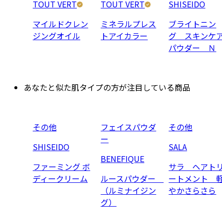
TOUT VERT
TOUT VERT
SHISEIDO
マイルドクレン
ミネラルプレス
ブライトニン
ジングオイル
トアイカラー
グ スキンケ
パウダー Ｎ
あなたと似た肌タイプの方が注目している商品
その他
フェイスパウダ
その他
ー
SHISEIDO
SALA
BENEFIQUE
ファーミング ボ
サラ ヘアト
ディークリーム
ルースパウダー
ートメント 
（ルミナイジン
やかさらさら
グ）