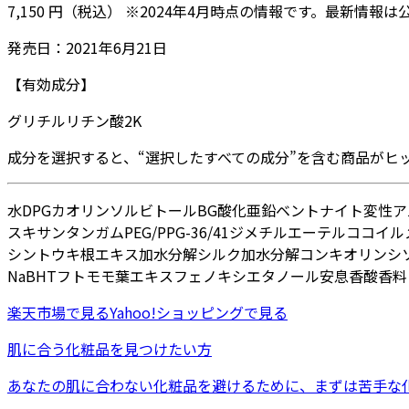
7,150
円
（税込）
※
2024年4月
時点の情報です。最新情報は
発売日：
2021年6月21日
【有効成分】
グリチルリチン酸2K
成分を選択すると、“選択したすべての成分”を含む商品がヒ
水
DPG
カオリン
ソルビトール
BG
酸化亜鉛
ベントナイト
変性ア
ス
キサンタンガム
PEG/PPG-36/41ジメチルエーテル
ココイル
シン
トウキ根エキス
加水分解シルク
加水分解コンキオリン
シ
Na
BHT
フトモモ葉エキス
フェノキシエタノール
安息香酸
香料
楽天市場
で見る
Yahoo!ショッピング
で見る
肌に合う化粧品を見つけたい方
あなたの肌に合わない化粧品を避けるために、まずは
苦手な