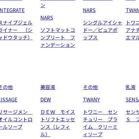
ン
INTEGRATE
NARS
TWA
NARS
スナイプジェル
シングルアイシャ
トワ
ライナー （シ
ソフトマットコ
ドー／ピュアポ
アナ
ャドウタッチ）
ンプリート フ
ップス
エマ
ァンデーション
その他
美容液
その他
乳液
LISSAGE
DEW
TWANY
SENS
リサージメン
ＤＥＷ モイス
トワニー セン
セン
オイルコントロ
トリフトエッセ
チュリー プラ
Ｓ 
ールソープ
ンス（レフィ
イム クリーミ
ル）
ィソープ