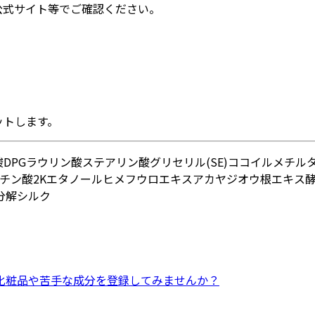
公式サイト等でご確認ください。
ットします。
酸
DPG
ラウリン酸
ステアリン酸グリセリル(SE)
ココイルメチルタ
チン酸2K
エタノール
ヒメフウロエキス
アカヤジオウ根エキス
分解シルク
化粧品
や
苦手な成分
を登録してみませんか？