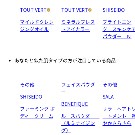
TOUT VERT
TOUT VERT
SHISEIDO
マイルドクレン
ミネラルプレス
ブライトニン
ジングオイル
トアイカラー
グ スキンケ
パウダー Ｎ
あなたと似た肌タイプの方が注目している商品
その他
フェイスパウダ
その他
ー
SHISEIDO
SALA
BENEFIQUE
ファーミング ボ
サラ ヘアト
ディークリーム
ルースパウダー
ートメント 
（ルミナイジン
やかさらさら
グ）