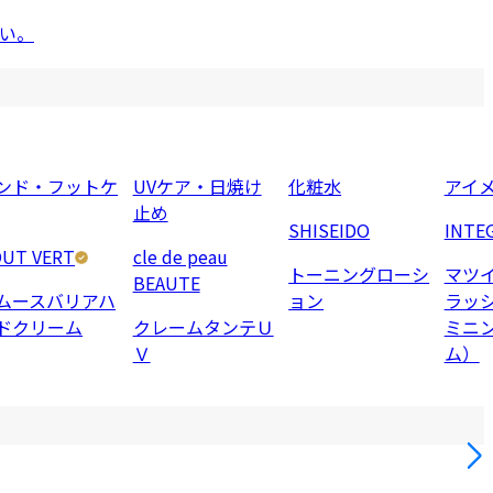
い。
ンド・フットケ
UVケア・日焼け
化粧水
アイ
止め
SHISEIDO
INTE
UT VERT
cle de peau
トーニングローシ
マツ
BEAUTE
ムースバリアハ
ョン
ラッ
ドクリーム
クレームタンテＵ
ミニ
Ｖ
ム）