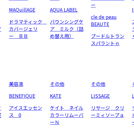
ー
MAQuillAGE
AQUA LABEL
cle de peau
ドラマティック
バウンシングケ
BEAUTE
ア
カバージェリ
ア ミルク（詰
ー ＢＢ
め替え用）
プードルトラン
スパラントｎ
美容液
その他
その他
BENEFIQUE
KATE
LISSAGE
リ
アイスエッセン
ケイト ネイル
リサージ クリ
軽
ス 0
カラーリムーバ
ーミィソープａ
ーＮ