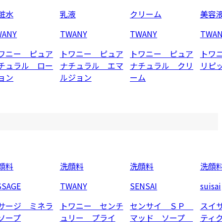
粧水
乳液
クリーム
美容
WANY
TWANY
TWANY
TWAN
ワニー ピュア
トワニー ピュア
トワニー ピュア
トワ
チュラル ロー
ナチュラル エマ
ナチュラル クリ
リピ
ョン
ルジョン
ーム
顔料
洗顔料
洗顔料
洗顔
SSAGE
TWANY
SENSAI
suisai
サージ ミネラ
トワニー センチ
センサイ ＳＰ
スイ
ソープ
ュリー プライ
マッド ソープ
ティ