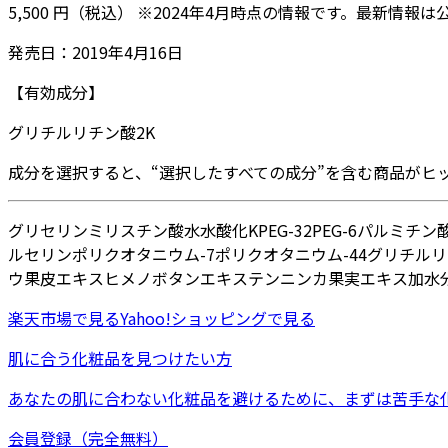
5,500
円
（税込）
※
2024年4月
時点の情報です。最新情報は
発売日：
2019年4月16日
【有効成分】
グリチルリチン酸2K
成分を選択すると、“選択したすべての成分”を含む商品がヒ
グリセリン
ミリスチン酸
水
水酸化K
PEG-32
PEG-6
パルミチン
ルセリン
ポリクオタニウム-7
ポリクオタニウム-44
グリチルリ
ウ果皮エキス
ヒメノボタンエキス
テンニンカ果実エキス
加水
楽天市場
で見る
Yahoo!ショッピング
で見る
肌に合う化粧品を見つけたい方
あなたの肌に合わない化粧品を避けるために、まずは
苦手な
会員登録（完全無料）