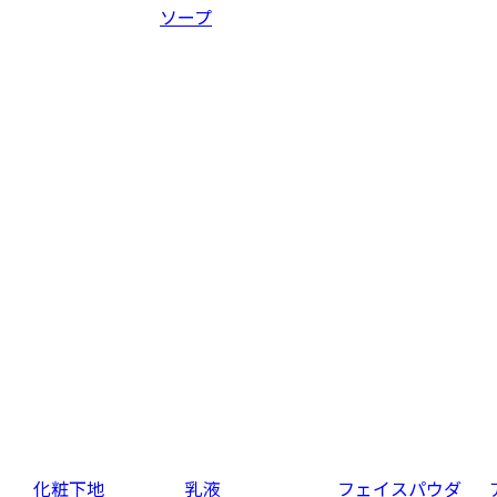
ソープ
化粧下地
乳液
フェイスパウダ