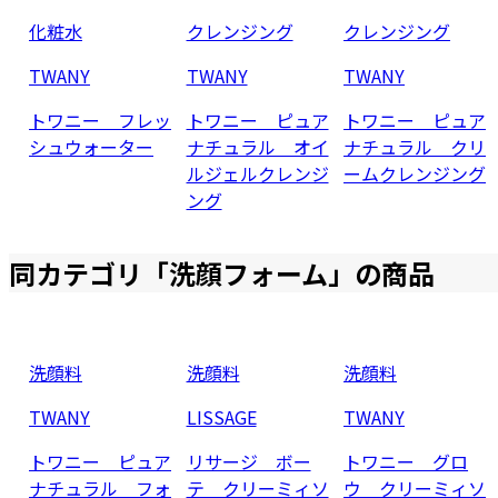
化粧水
クレンジング
クレンジング
TWANY
TWANY
TWANY
トワニー フレッ
トワニー ピュア
トワニー ピュア
シュウォーター
ナチュラル オイ
ナチュラル クリ
ルジェルクレンジ
ームクレンジング
ング
同カテゴリ「
洗顔フォーム
」の商品
洗顔料
洗顔料
洗顔料
TWANY
LISSAGE
TWANY
トワニー ピュア
リサージ ボー
トワニー グロ
ナチュラル フォ
テ クリーミィソ
ウ クリーミィソ