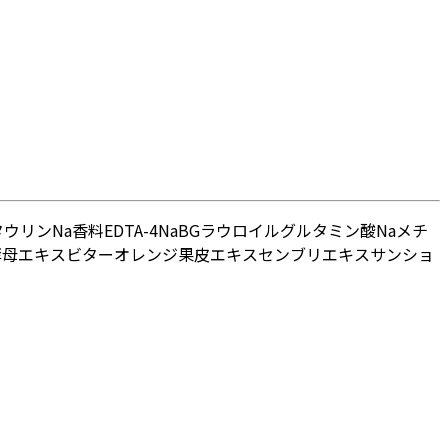
ウリンNa
香料
EDTA-4Na
BG
ラウロイルグルタミン酸Na
メチ
酵母エキス
ビターオレンジ果皮エキス
センブリエキス
サンショ