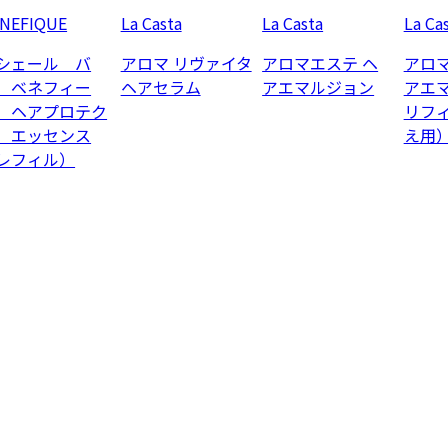
NEFIQUE
La Casta
La Casta
La Ca
シェール バ
アロマ リヴァイタ
アロマエステ ヘ
アロマ
 ベネフィー
ヘアセラム
アエマルジョン
アエ
 ヘアプロテク
リフ
 エッセンス
え用
レフィル）