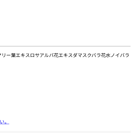
マリー葉エキス
ロサアルバ花エキス
ダマスクバラ花水
ノイバラ
い。