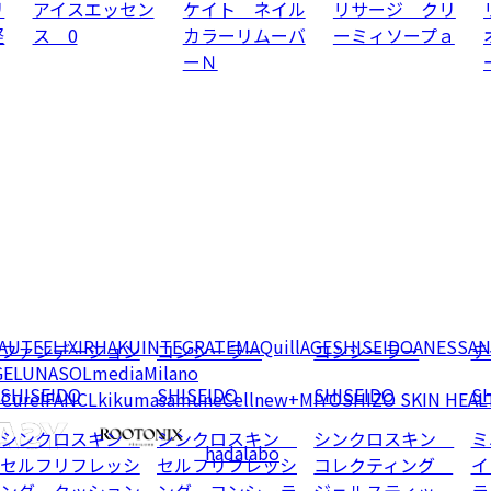
リ
アイスエッセン
ケイト ネイル
リサージ クリ
軽
ス 0
カラーリムーバ
ーミィソープａ
ーＮ
EAUTE
ELIXIR
HAKU
INTEGRATE
MAQuillAGE
SHISEIDO
ANESSA
N
ファンデーション
コンシーラー
コンシーラー
チ
GE
LUNASOL
media
Milano
SHISEIDO
SHISEIDO
SHISEIDO
SH
e
Curel
FANCL
kikumasamune
Cellnew+
MIYOSHI
ZO SKIN HEAL
シンクロスキン
シンクロスキン
シンクロスキン
ミ
hadalabo
セルフリフレッシ
セルフリフレッシ
コレクティング
イ