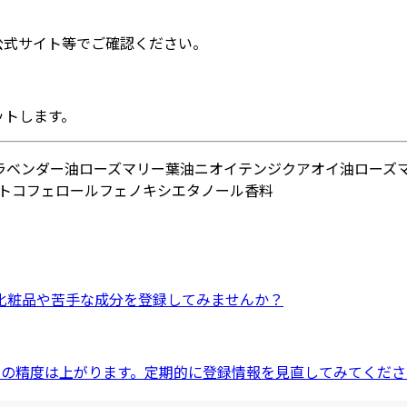
公式サイト等でご確認ください。
ットします。
ラベンダー油
ローズマリー葉油
ニオイテンジクアオイ油
ローズ
トコフェロール
フェノキシエタノール
香料
化粧品
や
苦手な成分
を登録してみませんか？
ドの精度は上がります。定期的に登録情報を見直してみてくださ