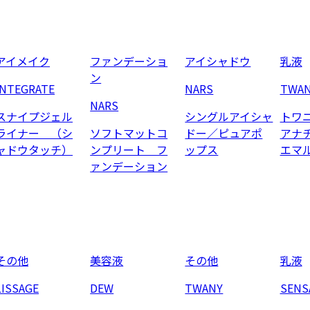
アイメイク
ファンデーショ
アイシャドウ
乳液
ン
INTEGRATE
NARS
TWA
NARS
スナイプジェル
シングルアイシャ
トワ
ライナー （シ
ソフトマットコ
ドー／ピュアポ
アナ
ャドウタッチ）
ンプリート フ
ップス
エマ
ァンデーション
その他
美容液
その他
乳液
LISSAGE
DEW
TWANY
SENS