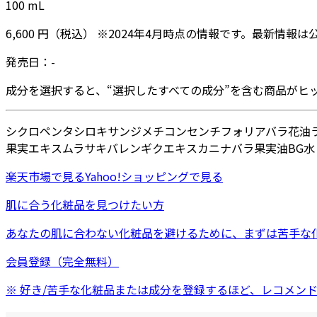
100
mL
6,600
円
（税込）
※
2024年4月
時点の情報です。最新情報は
発売日：
-
成分を選択すると、“選択したすべての成分”を含む商品がヒ
シクロペンタシロキサン
ジメチコン
センチフォリアバラ花油
果実エキス
ムラサキバレンギクエキス
カニナバラ果実油
BG
水
楽天市場
で見る
Yahoo!ショッピング
で見る
肌に合う化粧品を見つけたい方
あなたの肌に合わない化粧品を避けるために、まずは
苦手な
会員登録（完全無料）
※ 好き/苦手な化粧品または成分を登録するほど、レコメン