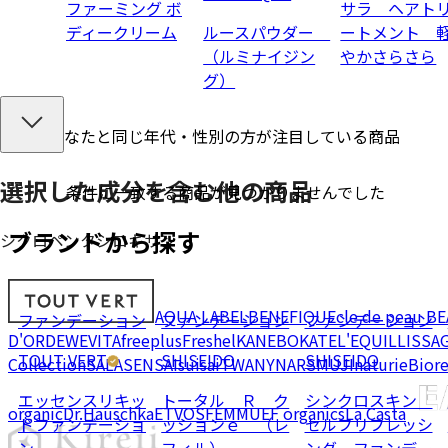
ファーミング ボ
サラ ヘアト
ディークリーム
ルースパウダー
ートメント 
（ルミナイジン
やかさらさら
グ）
あなたと同じ年代・性別の方が注目している商品
選択した成分を
含む
他の商品
条件に一致する商品が見つかりませんでした
ブランドから探す
シクロペンタシロキサン
AQUA LABEL
BENEFIQUE
cle de peau B
ファンデーション
ファンデーション
ファンデーション
D'OR
DEW
EVITA
freeplus
Freshel
KANEBO
KATE
L'EQUIL
LISSA
TOUT VERT
SHISEIDO
SHISEIDO
Collection
SALA
SENSAI
suisai
TWANY
NARS
MUJI
naturie
Bior
エッセンスリキッ
トータル Ｒ ク
シンクロスキン
organic
Dr.Hauschka
ETVOS
FEMMUE
F organics
La Casta
ドファンデーショ
ッションｅ （レ
セルフリフレッシ