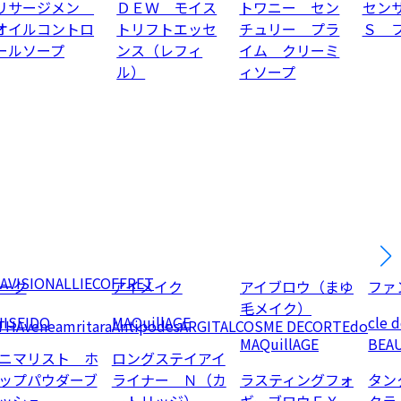
リサージメン
ＤＥＷ モイス
トワニー セン
セン
オイルコントロ
トリフトエッセ
チュリー プラ
Ｓ 
ールソープ
ンス（レフィ
イム クリーミ
ル）
ィソープ
AVISION
ALLIE
COFFRET
ーク
アイメイク
アイブロウ（まゆ
ファ
毛メイク）
ISEIDO
MAQuillAGE
cle 
TH
Avene
amritara
Antipodes
ARGITAL
COSME DECORTE
do
MAQuillAGE
BEA
ニマリスト ホ
ロングステイアイ
ップパウダーブ
ライナー Ｎ（カ
ラスティングフォ
タン