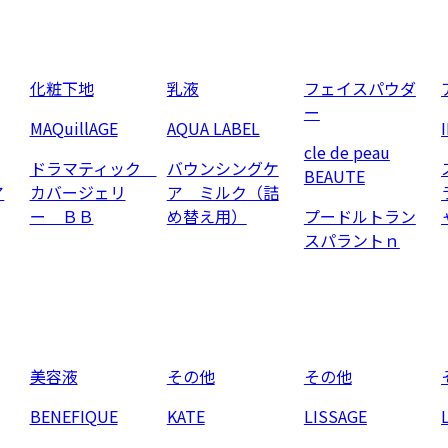
化粧下地
乳液
フェイスパウダ
ー
MAQuillAGE
AQUA LABEL
cle de peau
ドラマティック
バウンシングケ
BEAUTE
ア
カバージェリ
ア ミルク（詰
ー ＢＢ
め替え用）
プードルトラン
スパラントｎ
美容液
その他
その他
BENEFIQUE
KATE
LISSAGE