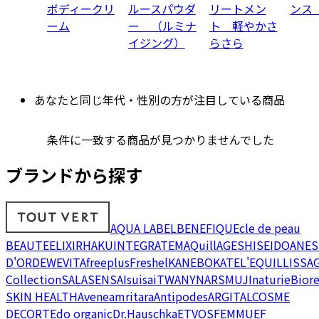
ボディークリ
ルースパウダ
リートメン
ンス
ーム
ー （ルミナ
ト 軽やかさ
イジング）
らさら
あなたと同じ年代・性別の方が注目している商品
条件に一致する商品が見つかりませんでした
ブランドから探す
AQUA LABEL
BENEFIQUE
cle de peau
BEAUTE
ELIXIR
HAKU
INTEGRATE
MAQuillAGE
SHISEIDO
ANES
D'OR
DEW
EVITA
freeplus
Freshel
KANEBO
KATE
L'EQUIL
LISSA
Collection
SALA
SENSAI
suisai
TWANY
NARS
MUJI
naturie
Bior
SKIN HEALTH
Avene
amritara
Antipodes
ARGITAL
COSME
DECORTE
do organic
Dr.Hauschka
ETVOS
FEMMUE
F