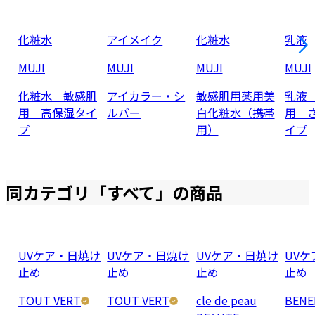
化粧水
アイメイク
化粧水
乳液
MUJI
MUJI
MUJI
MUJI
化粧水 敏感肌
アイカラー・シ
敏感肌用薬用美
乳液
用 高保湿タイ
ルバー
白化粧水（携帯
用 
プ
用）
イプ
同カテゴリ「
すべて
」の商品
UVケア・日焼け
UVケア・日焼け
UVケア・日焼け
UV
止め
止め
止め
止め
TOUT VERT
TOUT VERT
cle de peau
BENE