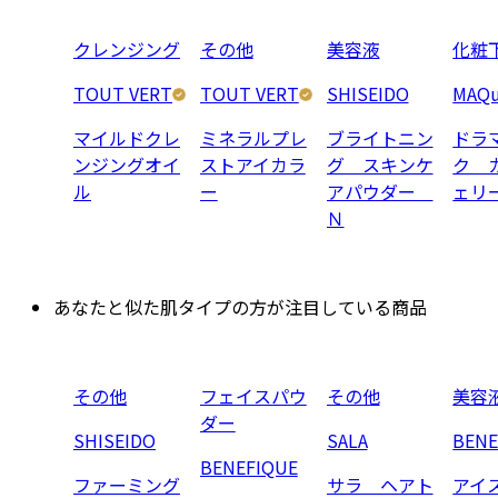
クレンジング
その他
美容液
化粧
TOUT VERT
TOUT VERT
SHISEIDO
MAQu
マイルドクレ
ミネラルプレ
ブライトニン
ドラ
ンジングオイ
ストアイカラ
グ スキンケ
ク 
ル
ー
アパウダー
ェリ
Ｎ
あなたと似た肌タイプの方が注目している商品
その他
フェイスパウ
その他
美容
ダー
SHISEIDO
SALA
BENE
BENEFIQUE
ファーミング
サラ ヘアト
アイ