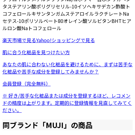
タステアリン酸ポリグリセリル-10
イソヘキサデカン
酢酸ト
コフェロール
キサンタンガム
ステアロイルラクチレートNa
セテス-10
ポリソルベート80
オレイン酸ソルビタン
BHT
ヒア
ルロン酸Na
トコフェロール
楽天市場
で見る
Yahoo!ショッピング
で見る
肌に合う化粧品を見つけたい方
あなたの肌に合わない化粧品を避けるために、まずは
苦手な
化粧品
や
苦手な成分
を登録してみませんか？
会員登録（完全無料）
※ 好き/苦手な化粧品または成分を登録するほど、レコメン
ドの精度は上がります。定期的に登録情報を見直してみてく
ださい。
同ブランド「
MUJI
」の商品