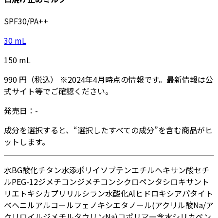
SPF30/PA++
30
mL
150
mL
990
円
（税込）
※
2024年4月
時点の情報です。最新情報は公
式サイト等でご確認ください。
発売日：
-
成分を選択すると、“選択したすべての成分”を含む商品がヒ
ットします。
水
BG
酸化チタン
水添ポリイソブテン
エチルヘキサン酸セチ
ル
PEG-12ジメチコン
ジメチコン
シクロペンタシロキサン
ト
リエトキシカプリリルシラン
水酸化Al
ヒドロキシアパタイト
ベヘニルアルコール
フェノキシエタノール
(アクリル酸Na/ア
クリロイルジメチルタウリンNa)コポリマー
含水シリカ
ペン