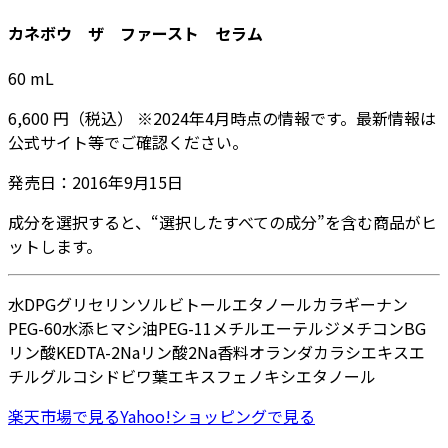
カネボウ ザ ファースト セラム
60
mL
6,600
円
（税込）
※
2024年4月
時点の情報です。最新情報は
公式サイト等でご確認ください。
発売日：
2016年9月15日
成分を選択すると、“選択したすべての成分”を含む商品がヒ
ットします。
水
DPG
グリセリン
ソルビトール
エタノール
カラギーナン
PEG-60水添ヒマシ油
PEG-11メチルエーテルジメチコン
BG
リン酸K
EDTA-2Na
リン酸2Na
香料
オランダカラシエキス
エ
チルグルコシド
ビワ葉エキス
フェノキシエタノール
楽天市場
で見る
Yahoo!ショッピング
で見る