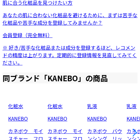
肌に合う化粧品を見つけたい方
あなたの肌に合わない化粧品を避けるために、まずは
苦手な
化粧品
や
苦手な成分
を登録してみませんか？
会員登録（完全無料）
※ 好き/苦手な化粧品または成分を登録するほど、レコメン
ドの精度は上がります。定期的に登録情報を見直してみてく
ださい。
同ブランド「
KANEBO
」の商品
化粧水
化粧水
乳液
乳液
KANEBO
KANEBO
KANEBO
KANE
カネボウ モイ
カネボウ モイ
カネボウ バウ
カネ
スチャー フロ
スチャー フロ
ンシング リッ
ンシ