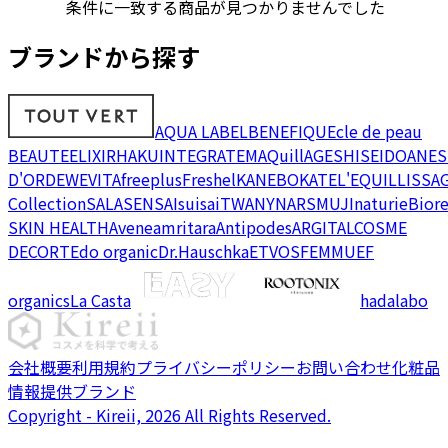
条件に一致する商品が見つかりませんでした
ブランドから探す
AQUA LABEL
BENEFIQUE
cle de peau
BEAUTE
ELIXIR
HAKU
INTEGRATE
MAQuillAGE
SHISEIDO
ANES
D'OR
DEW
EVITA
freeplus
Freshel
KANEBO
KATE
L'EQUIL
LISSA
Collection
SALA
SENSAI
suisai
TWANY
NARS
MUJI
naturie
Bior
SKIN HEALTH
Avene
amritara
Antipodes
ARGITAL
COSME
DECORTE
do organic
Dr.Hauschka
ETVOS
FEMMUE
F
organics
La Casta
hadalabo
会社概要
利用規約
プライバシーポリシー
お問い合わせ
化粧品
情報提供ブランド
Copyright - Kireii, 2026 All Rights Reserved.