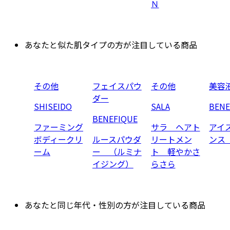
Ｎ
あなたと似た肌タイプの方が注目している商品
その他
フェイスパウ
その他
美容
ダー
SHISEIDO
SALA
BENE
BENEFIQUE
ファーミング
サラ ヘアト
アイ
ボディークリ
ルースパウダ
リートメン
ンス
ーム
ー （ルミナ
ト 軽やかさ
イジング）
らさら
あなたと同じ年代・性別の方が注目している商品