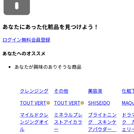
あなたにあった化粧品を見つけよう！
ログイン
無料会員登録
あなたへのオススメ
あなたが興味のありそうな商品
クレンジング
その他
美容液
化粧
TOUT VERT
TOUT VERT
SHISEIDO
MAQu
マイルドクレ
ミネラルプレ
ブライトニン
ドラ
ンジングオイ
ストアイカラ
グ スキンケ
ク 
ル
ー
アパウダー
ェリ