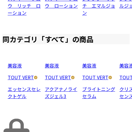
ウ リッチ ロ
ウ ローション
チ エマルジョ
ルジ
ーション
ン
同カテゴリ「
すべて
」の商品
美容液
美容液
美容液
美容
TOUT VERT
TOUT VERT
TOUT VERT
TOUT
エッセンスセレ
アクアナノライ
ブライトニング
クリ
クトゲル
ズジェル3
セラム
セン