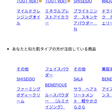
TOUT VERT
TOUT VERT
SHISEIDO
MAQu
マイルドクレ
ミネラルプレ
ブライトニン
ドラ
ンジングオイ
ストアイカラ
グ スキンケ
ク 
ル
ー
アパウダー
ェリ
Ｎ
あなたと似た肌タイプの方が注目している商品
その他
フェイスパウ
その他
美容
ダー
SHISEIDO
SALA
BENE
BENEFIQUE
ファーミング
サラ ヘアト
アイ
ボディークリ
ルースパウダ
リートメン
ンス
ーム
ー （ルミナ
ト 軽やかさ
イジング）
らさら