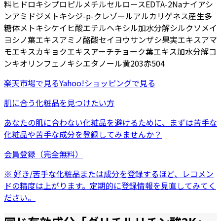
料
ヒドロキシプロピルメチルセルロース
EDTA-2Na
ナイアシ
ンアミド
ジメトキシジ-p-クレゾール
アルカリゲネス産生多
糖体
メトキシケイヒ酸エチルヘキシル
加水分解シルク
ソメイ
ヨシノ葉エキス
アミノ酪酸
セイヨウサンザシ果実エキス
アマ
モエキス
カキョクエキス
アーチチョーク葉エキス
加水分解コ
ンキオリン
フェノキシエタノール
黄203
赤504
楽天市場
で見る
Yahoo!ショッピング
で見る
肌に合う化粧品を見つけたい方
あなたの肌に合わない化粧品を避けるために、まずは
苦手な
化粧品
や
苦手な成分
を登録してみませんか？
会員登録（完全無料）
※ 好き/苦手な化粧品または成分を登録するほど、レコメン
ドの精度は上がります。定期的に登録情報を見直してみてく
ださい。