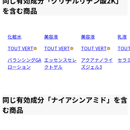
同じ有効成分「
グリチルリチン酸2K
」
を含む商品
化粧水
美容液
美容液
乳液
TOUT VERT
TOUT VERT
TOUT VERT
TOUT
バランシングGA
エッセンスセレ
アクアナノライ
セラ
ローション
クトゲル
ズジェル3
同じ有効成分「
ナイアシンアミド
」を含
む商品