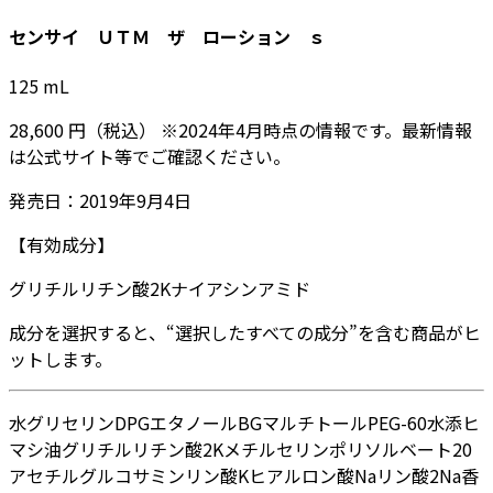
センサイ ＵＴＭ ザ ローション ｓ
125
mL
28,600
円
（税込）
※
2024年4月
時点の情報です。最新情報
は公式サイト等でご確認ください。
発売日：
2019年9月4日
【有効成分】
グリチルリチン酸2K
ナイアシンアミド
成分を選択すると、“選択したすべての成分”を含む商品がヒ
ットします。
水
グリセリン
DPG
エタノール
BG
マルチトール
PEG-60水添ヒ
マシ油
グリチルリチン酸2K
メチルセリン
ポリソルベート20
アセチルグルコサミン
リン酸K
ヒアルロン酸Na
リン酸2Na
香