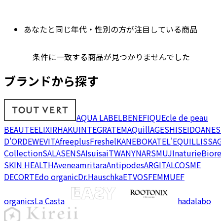
あなたと同じ年代・性別の方が注目している商品
条件に一致する商品が見つかりませんでした
ブランドから探す
AQUA LABEL
BENEFIQUE
cle de peau
BEAUTE
ELIXIR
HAKU
INTEGRATE
MAQuillAGE
SHISEIDO
ANES
D'OR
DEW
EVITA
freeplus
Freshel
KANEBO
KATE
L'EQUIL
LISSA
Collection
SALA
SENSAI
suisai
TWANY
NARS
MUJI
naturie
Bior
SKIN HEALTH
Avene
amritara
Antipodes
ARGITAL
COSME
DECORTE
do organic
Dr.Hauschka
ETVOS
FEMMUE
F
organics
La Casta
hadalabo