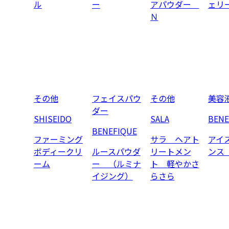
ル
ー
アパウダー
ェリ
Ｎ
あなたと似た肌タイプの方が注目している商品
その他
フェイスパウ
その他
美容
ダー
SHISEIDO
SALA
BENE
BENEFIQUE
ファーミング
サラ ヘアト
アイ
ボディークリ
ルースパウダ
リートメン
ンス
ーム
ー （ルミナ
ト 軽やかさ
イジング）
らさら
あなたと同じ年代・性別の方が注目している商品