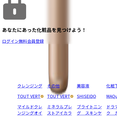
あなたにあった化粧品を見つけよう！
ログイン
無料会員登録
あなたへのオススメ
あなたが興味のありそうな商品
クレンジング
その他
美容液
化粧
TOUT VERT
TOUT VERT
SHISEIDO
MAQu
マイルドクレ
ミネラルプレ
ブライトニン
ドラ
ンジングオイ
ストアイカラ
グ スキンケ
ク 