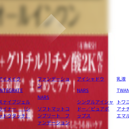
アイメイク
ファンデーショ
アイシャドウ
乳液
ン
INTEGRATE
NARS
TWA
NARS
スナイプジェル
シングルアイシャ
トワ
ライナー （シ
ソフトマットコ
ドー／ピュアポ
アナ
ャドウタッチ）
ンプリート フ
ップス
エマ
ァンデーション