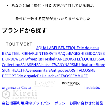
あなたと同じ年代・性別の方が注目している商品
条件に一致する商品が見つかりませんでした
ブランドから探す
AQUA LABEL
BENEFIQUE
cle de peau
BEAUTE
ELIXIR
HAKU
INTEGRATE
MAQuillAGE
SHISEIDO
ANES
D'OR
DEW
EVITA
freeplus
Freshel
KANEBO
KATE
L'EQUIL
LISSA
Collection
SALA
SENSAI
suisai
TWANY
NARS
MUJI
naturie
Bior
SKIN HEALTH
Avene
amritara
Antipodes
ARGITAL
COSME
DECORTE
do organic
Dr.Hauschka
ETVOS
FEMMUE
F
organics
La Casta
hadalabo
会社概要
利用規約
プライバシーポリシー
お問い合わせ
化粧品