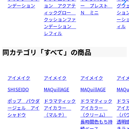
ンデーション
ョン アクアテ
ー プレスト
グウ
ィックグロー
Ｎ ミニ
ショ
クッションファ
ーシ
ンデーション
ィル
レフィル
同カテゴリ「
すべて
」の商品
アイメイク
アイメイク
アイメイク
アイ
SHISEIDO
MAQuillAGE
MAQuillAGE
MAQu
ポップ パウダ
ドラマティック
ドラマティック
ドラ
ージェル アイ
アイカラー
アイカラー
アイ
シャドウ
（マルチ）
（クリーム）
（パ
長時間色もち持
透明
続ベース
きラ