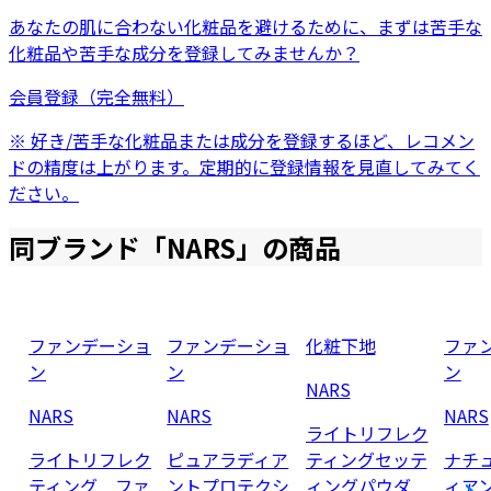
あなたの肌に合わない化粧品を避けるために、まずは
苦手な
化粧品
や
苦手な成分
を登録してみませんか？
会員登録（完全無料）
※ 好き/苦手な化粧品または成分を登録するほど、レコメン
ドの精度は上がります。定期的に登録情報を見直してみてく
ださい。
同ブランド「
NARS
」の商品
ファンデーショ
ファンデーショ
化粧下地
ファ
ン
ン
ン
NARS
NARS
NARS
NARS
ライトリフレク
ライトリフレク
ピュアラディア
ティングセッテ
ナチ
ティング ファ
ントプロテクシ
ィングパウダ
ィア