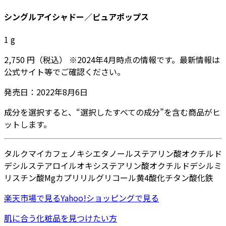
シングルアイシャドー／ピュアポップス
1
g
2,750
円
（税込）
※
2024年4月
時点の情報です。最新情報は
公式サイト等でご確認ください。
発売日：
2022年8月6日
成分を選択すると、“選択したすべての成分”を含む商品がヒ
ットします。
タルク
マイカ
フェノキシエタノール
ステアリン酸オクチルド
デシル
ステアロイルオキシステアリン酸オクチルドデシル
ミ
リスチン酸Mg
カプリリルグリコール
黄4
酸化チタン
酸化鉄
楽天市場
で見る
Yahoo!ショッピング
で見る
肌に合う化粧品を見つけたい方