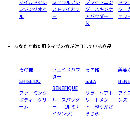
マイルドクレ
ミネラルプレ
ブライトニン
ドラ
ンジングオイ
ストアイカラ
グ スキンケ
ク 
ル
ー
アパウダー
ェリ
Ｎ
あなたと似た肌タイプの方が注目している商品
その他
フェイスパウ
その他
美容
ダー
SHISEIDO
SALA
BENE
BENEFIQUE
ファーミング
サラ ヘアト
アイ
ボディークリ
ルースパウダ
リートメン
ンス
ーム
ー （ルミナ
ト 軽やかさ
イジング）
らさら