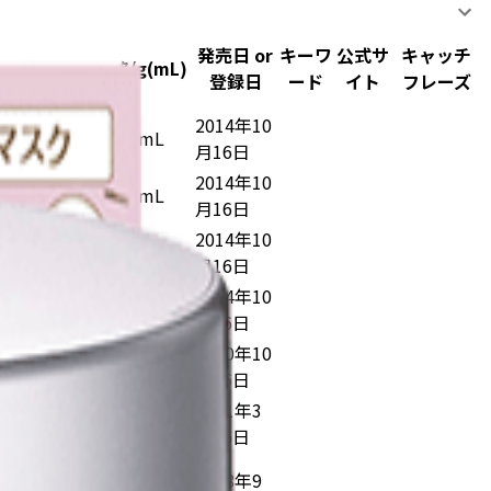
発売日 or
キーワ
公式サ
キャッチ
容量
価格/g(mL)
登録日
ード
イト
フレーズ
2014年10
500mL
8.4円/mL
月16日
2014年10
500mL
8.8円/mL
月16日
2014年10
450mL
7.3円/mL
月16日
2014年10
500mL
7.7円/mL
月16日
2020年10
30mL
366.7円/mL
月16日
2021年3
30mL
117.3円/mL
月16日
371.3
16mL×12
2018年9