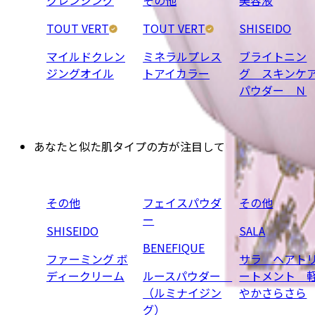
TOUT VERT
TOUT VERT
SHISEIDO
マイルドクレン
ミネラルプレス
ブライトニン
ジングオイル
トアイカラー
グ スキンケ
パウダー Ｎ
あなたと似た肌タイプの方が注目している商品
その他
フェイスパウダ
その他
ー
SHISEIDO
SALA
BENEFIQUE
ファーミング ボ
サラ ヘアト
ディークリーム
ルースパウダー
ートメント 
（ルミナイジン
やかさらさら
グ）