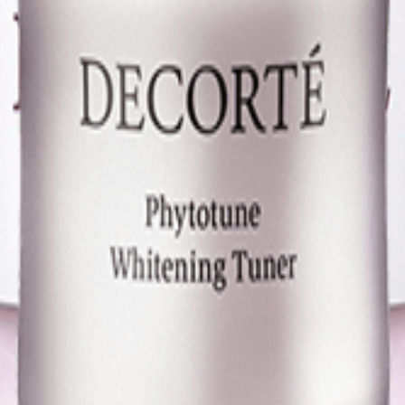
KOSE
パック
DECORTE
円
フェイス
COSME
KOSE
495円
パック
DECORTE
保湿クリ
COSME
4,950
KOSE
ーム
DECORTE
円
ーナ
トラネキ
COSME
5,500
すべて
KOSE
サム酸
DECORTE
円