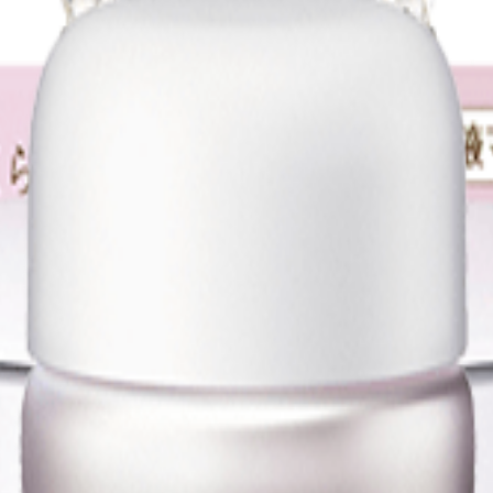
タ
分
販売
イ
色
カテゴリ
有効成分
ブランド
価格
類
元
プ
 ク
トリート
COSME
4,180
KOSE
メント
DECORTE
円
 ク
トリート
COSME
4,400
KOSE
メント
DECORTE
円
 ー
シャンプ
COSME
3,300
KOSE
ー
DECORTE
円
 ー
シャンプ
COSME
3,850
KOSE
ー
DECORTE
円
 プ
COSME
11,000
すべて
KOSE
DECORTE
円
COSME
3,520
すべて
KOSE
DECORTE
円
フェイス
COSME
5,940