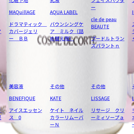
ー
MAQuillAGE
AQUA LABEL
cle de peau
ドラマティック
バウンシングケ
BEAUTE
ア
カバージェリ
ア ミルク（詰
ー ＢＢ
め替え用）
プードルトラン
スパラントｎ
美容液
その他
その他
BENEFIQUE
KATE
LISSAGE
リ
アイスエッセン
ケイト ネイル
リサージ クリ
軽
ス 0
カラーリムーバ
ーミィソープａ
ーＮ