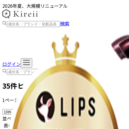
2026年夏、大規模リニューアル
検索
ログイン
検索
35
件ヒット(
1
から
10
件目を表示）
1ページの表示件数：
並べ替え
表のアレンジ