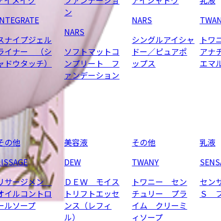
ン
INTEGRATE
NARS
TWA
NARS
スナイプジェル
シングルアイシャ
トワ
ライナー （シ
ソフトマットコ
ドー／ピュアポ
アナ
ャドウタッチ）
ンプリート フ
ップス
エマ
ァンデーション
その他
美容液
その他
乳液
LISSAGE
DEW
TWANY
SENS
リサージメン
ＤＥＷ モイス
トワニー セン
セン
オイルコントロ
トリフトエッセ
チュリー プラ
Ｓ 
ールソープ
ンス（レフィ
イム クリーミ
ル）
ィソープ