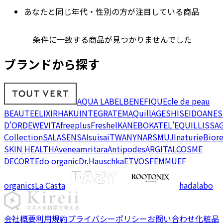
あなたと同じ年代・性別の方が注目している商品
条件に一致する商品が見つかりませんでした
ブランドから探す
AQUA LABEL
BENEFIQUE
cle de peau
BEAUTE
ELIXIR
HAKU
INTEGRATE
MAQuillAGE
SHISEIDO
ANES
D'OR
DEW
EVITA
freeplus
Freshel
KANEBO
KATE
L'EQUIL
LISSA
Collection
SALA
SENSAI
suisai
TWANY
NARS
MUJI
naturie
Bior
SKIN HEALTH
Avene
amritara
Antipodes
ARGITAL
COSME
DECORTE
do organic
Dr.Hauschka
ETVOS
FEMMUE
F
organics
La Casta
hadalabo
会社概要
利用規約
プライバシーポリシー
お問い合わせ
化粧品