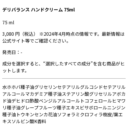
デリバランス ハンドクリーム 75ml
75
ml
3,080
円
（税込）
※
2024年4月
時点の情報です。最新情報は
公式サイト等でご確認ください。
発売日：
-
成分を選択すると、“選択したすべての成分”を含む商品がヒ
ットします。
水
ホホバ種子油
グリセリン
セテアリルグルコシド
セテアリル
アルコール
マカデミア種子油
ステアリン酸グリセリル
アボカ
ド油
デヒドロ酢酸
ベンジルアルコール
トコフェロール
ヒマワ
リ種子油
グレープフルーツ種子エキス
ビサボロール
ニンジン
種子油
トウキンセンカ花油
ソフォラミクロフィラ樹皮/葉エ
キス
ソルビン酸K
香料