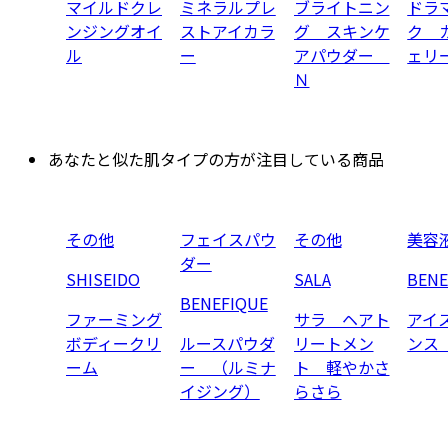
マイルドクレ
ミネラルプレ
ブライトニン
ドラ
ンジングオイ
ストアイカラ
グ スキンケ
ク 
ル
ー
アパウダー
ェリ
Ｎ
あなたと似た肌タイプの方が注目している商品
その他
フェイスパウ
その他
美容
ダー
SHISEIDO
SALA
BENE
BENEFIQUE
ファーミング
サラ ヘアト
アイ
ボディークリ
ルースパウダ
リートメン
ンス
ーム
ー （ルミナ
ト 軽やかさ
イジング）
らさら