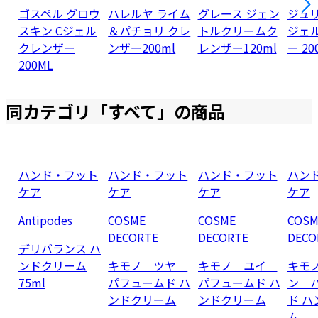
ゴスペル グロウ
ハレルヤ ライム
グレース ジェン
ジュ
スキン Cジェル
＆パチョリ クレ
トルクリームク
ジェ
クレンザー
ンザー200ml
レンザー120ml
ー 20
200ML
同カテゴリ「
すべて
」の商品
ハンド・フット
ハンド・フット
ハンド・フット
ハン
ケア
ケア
ケア
ケア
Antipodes
COSME
COSME
COSM
DECORTE
DECORTE
DECO
デリバランス ハ
ンドクリーム
キモノ ツヤ
キモノ ユイ
キモ
75ml
パフュームド ハ
パフュームド ハ
ン 
ンドクリーム
ンドクリーム
ド 
ム