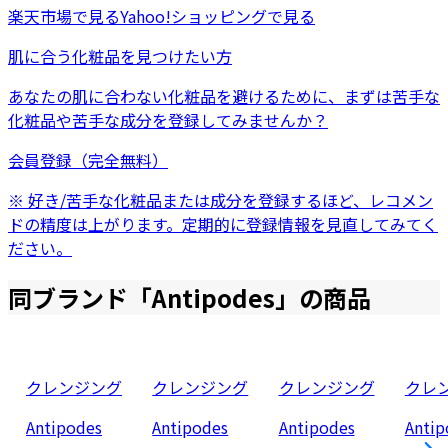
楽天市場
で見る
Yahoo!ショッピング
で見る
肌に合う化粧品を見つけたい方
あなたの肌に合わない化粧品を避けるために、まずは
苦手な
化粧品
や
苦手な成分
を登録してみませんか？
会員登録（完全無料）
※ 好き/苦手な化粧品または成分を登録するほど、レコメン
ドの精度は上がります。定期的に登録情報を見直してみてく
ださい。
同ブランド「
Antipodes
」の商品
クレンジング
クレンジング
クレンジング
クレ
Antipodes
Antipodes
Antipodes
Antip