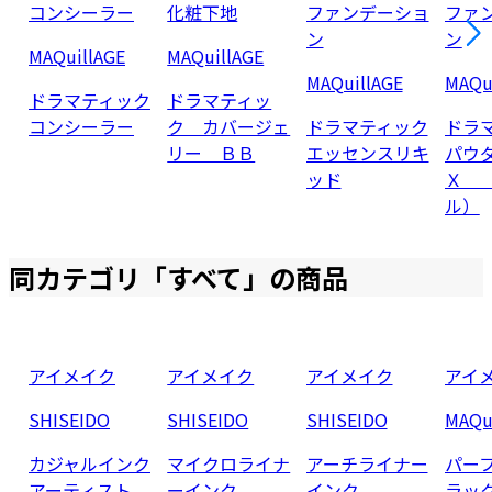
コンシーラー
化粧下地
ファンデーショ
ファ
ン
ン
MAQuillAGE
MAQuillAGE
MAQuillAGE
MAQu
ドラマティック
ドラマティッ
コンシーラー
ク カバージェ
ドラマティック
ドラ
リー ＢＢ
エッセンスリキ
パウ
ッド
Ｘ 
ル）
同カテゴリ「
すべて
」の商品
アイメイク
アイメイク
アイメイク
アイ
SHISEIDO
SHISEIDO
SHISEIDO
MAQu
カジャルインク
マイクロライナ
アーチライナー
パー
アーティスト
ーインク
インク
ラッ