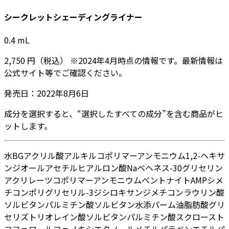
シークレットシェーディングライナー
0.4
mL
2,750
円
（税込）
※
2024年4月
時点の情報です。最新情報は
公式サイト等でご確認ください。
発売日：
2022年8月6日
成分を選択すると、“選択したすべての成分”を含む商品がヒ
ットします。
水
BG
アクリル酸アルキルコポリマーアンモニウム
1,2-ヘキサ
ンジオール
アセチルヒアルロン酸Na
ベヘネス-30
グリセリン
アクリレーツコポリマーアンモニウム
ベントナイト
AMP
シメ
チコン
ポリグリセリル-3ジシロキサンジメチコン
ラウリン酸
ソルビタン
パルミチン酸ソルビタン
水添パーム油脂肪酸グリ
セリズ
トリオレイン酸ソルビタン
パルミチン酸スクロース
ト