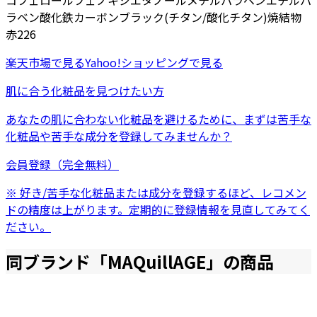
コフェロール
フェノキシエタノール
メチルパラベン
エチルパ
ラベン
酸化鉄
カーボンブラック
(チタン/酸化チタン)焼結物
赤226
楽天市場
で見る
Yahoo!ショッピング
で見る
肌に合う化粧品を見つけたい方
あなたの肌に合わない化粧品を避けるために、まずは
苦手な
化粧品
や
苦手な成分
を登録してみませんか？
会員登録（完全無料）
※ 好き/苦手な化粧品または成分を登録するほど、レコメン
ドの精度は上がります。定期的に登録情報を見直してみてく
ださい。
同ブランド「
MAQuillAGE
」の商品