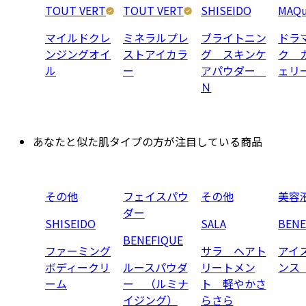
TOUT VERT
TOUT VERT
SHISEIDO
MAQu
マイルドクレ
ミネラルプレ
ブライトニン
ドラ
ンジングオイ
ストアイカラ
グ スキンケ
ク 
ル
ー
アパウダー
ェリ
Ｎ
あなたと似た肌タイプの方が注目している商品
その他
フェイスパウ
その他
美容
ダー
SHISEIDO
SALA
BENE
BENEFIQUE
ファーミング
サラ ヘアト
アイ
ボディークリ
ルースパウダ
リートメン
ンス
ーム
ー （ルミナ
ト 軽やかさ
イジング）
らさら