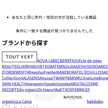
あなたと同じ年代・性別の方が注目している商品
条件に一致する商品が見つかりませんでした
ブランドから探す
AQUA LABEL
BENEFIQUE
cle de peau
BEAUTE
ELIXIR
HAKU
INTEGRATE
MAQuillAGE
SHISEIDO
ANES
D'OR
DEW
EVITA
freeplus
Freshel
KANEBO
KATE
L'EQUIL
LISSA
Collection
SALA
SENSAI
suisai
TWANY
NARS
MUJI
naturie
Bior
SKIN HEALTH
Avene
amritara
Antipodes
ARGITAL
COSME
DECORTE
do organic
Dr.Hauschka
ETVOS
FEMMUE
F
organics
La Casta
hadalabo