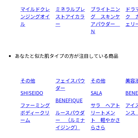
マイルドクレ
ミネラルプレ
ブライトニン
ドラ
ンジングオイ
ストアイカラ
グ スキンケ
ク 
ル
ー
アパウダー
ェリ
Ｎ
あなたと似た肌タイプの方が注目している商品
その他
フェイスパウ
その他
美容
ダー
SHISEIDO
SALA
BENE
BENEFIQUE
ファーミング
サラ ヘアト
アイ
ボディークリ
ルースパウダ
リートメン
ンス
ーム
ー （ルミナ
ト 軽やかさ
イジング）
らさら