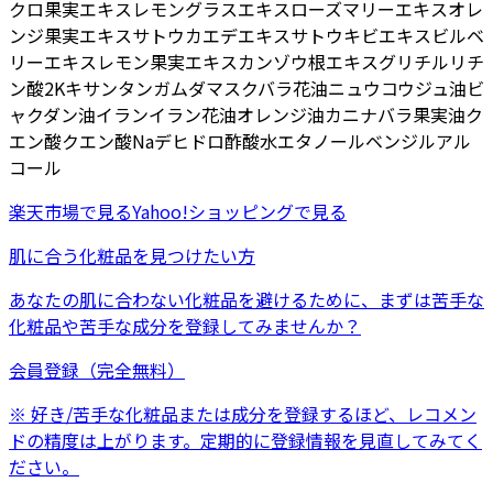
クロ果実エキス
レモングラスエキス
ローズマリーエキス
オレ
ンジ果実エキス
サトウカエデエキス
サトウキビエキス
ビルベ
リーエキス
レモン果実エキス
カンゾウ根エキス
グリチルリチ
ン酸2K
キサンタンガム
ダマスクバラ花油
ニュウコウジュ油
ビ
ャクダン油
イランイラン花油
オレンジ油
カニナバラ果実油
ク
エン酸
クエン酸Na
デヒドロ酢酸
水
エタノール
ベンジルアル
コール
楽天市場
で見る
Yahoo!ショッピング
で見る
肌に合う化粧品を見つけたい方
あなたの肌に合わない化粧品を避けるために、まずは
苦手な
化粧品
や
苦手な成分
を登録してみませんか？
会員登録（完全無料）
※ 好き/苦手な化粧品または成分を登録するほど、レコメン
ドの精度は上がります。定期的に登録情報を見直してみてく
ださい。