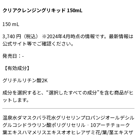
クリアクレンジングリキッド 150mL
150
mL
3,740
円
（税込）
※
2024年4月
時点の情報です。最新情報は
公式サイト等でご確認ください。
発売日：
-
【有効成分】
グリチルリチン酸2K
成分を選択すると、“選択したすべての成分”を含む商品がヒ
ットします。
温泉水
ダマスクバラ花水
グリセリン
プロパンジオール
デシル
グルコシド
ラウリン酸ポリグリセリル‐10
アーチチョーク
葉エキス
ハマメリスエキス
オオヒレアザミ花/葉/茎エキス
ザ