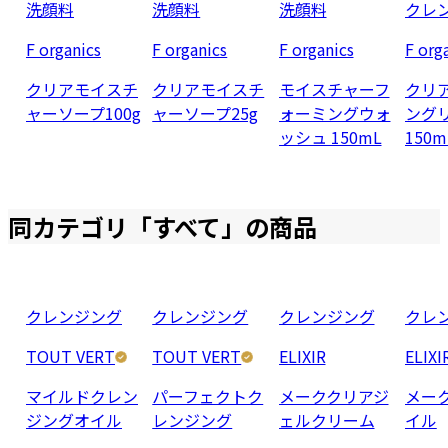
洗顔料
洗顔料
洗顔料
クレ
F organics
F organics
F organics
F org
クリアモイスチ
クリアモイスチ
モイスチャーフ
クリ
ャーソープ100g
ャーソープ25g
ォーミングウォ
ング
ッシュ 150mL
150m
同カテゴリ「
すべて
」の商品
クレンジング
クレンジング
クレンジング
クレ
TOUT VERT
TOUT VERT
ELIXIR
ELIXI
マイルドクレン
パーフェクトク
メーククリアジ
メー
ジングオイル
レンジング
ェルクリーム
イル