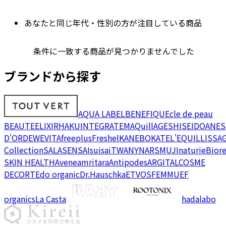
あなたと同じ年代・性別の方が注目している商品
条件に一致する商品が見つかりませんでした
ブランドから探す
AQUA LABEL
BENEFIQUE
cle de peau
BEAUTE
ELIXIR
HAKU
INTEGRATE
MAQuillAGE
SHISEIDO
ANES
D'OR
DEW
EVITA
freeplus
Freshel
KANEBO
KATE
L'EQUIL
LISSA
Collection
SALA
SENSAI
suisai
TWANY
NARS
MUJI
naturie
Bior
SKIN HEALTH
Avene
amritara
Antipodes
ARGITAL
COSME
DECORTE
do organic
Dr.Hauschka
ETVOS
FEMMUE
F
organics
La Casta
hadalabo