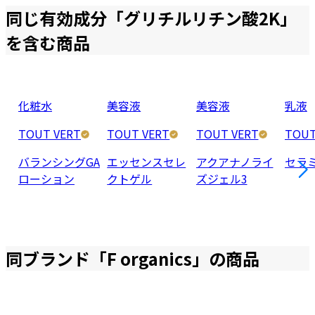
同じ有効成分「
グリチルリチン酸2K
」
を含む商品
化粧水
美容液
美容液
乳液
TOUT VERT
TOUT VERT
TOUT VERT
TOUT
バランシングGA
エッセンスセレ
アクアナノライ
セラ
ローション
クトゲル
ズジェル3
同ブランド「
F organics
」の商品