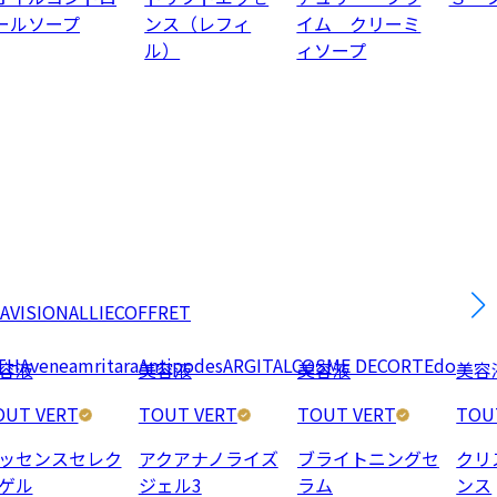
ールソープ
ンス（レフィ
イム クリーミ
ル）
ィソープ
AVISION
ALLIE
COFFRET
TH
Avene
amritara
Antipodes
ARGITAL
COSME DECORTE
do
容液
美容液
美容液
美容
OUT VERT
TOUT VERT
TOUT VERT
TOU
ッセンスセレク
アクアナノライズ
ブライトニングセ
クリ
ゲル
ジェル3
ラム
ンス