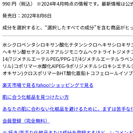
990
円
（税込）
※
2024年4月
時点の情報です。最新情報は公
発売日：
2022年8月6日
成分を選択すると、“選択したすべての成分”を含む商品がヒ
水
シクロペンタシロキサン
酸化チタン
シクロヘキサシロキサ
ヘキサン酸セチル
ジステアルジモニウムヘクトライト
ジメチ
14/7ジメチルエーテル
PEG/PPG-17/4ジメチルエーテル
ラベ
リル)コポリマー
水酸化Al
PEG-9ポリジメチルシロキシエチ
オキサン)クロスポリマー
BHT
酸化亜鉛
トコフェロール
イソブ
楽天市場
で見る
Yahoo!ショッピング
で見る
肌に合う化粧品を見つけたい方
あなたの肌に合わない化粧品を避けるために、まずは
苦手な
会員登録（完全無料）
※ 好き/苦手な化粧品または成分を登録するほど、レコメン