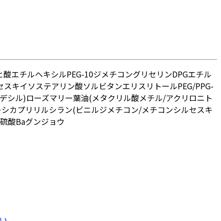
ヒ酸エチルヘキシル
PEG-10ジメチコン
グリセリン
DPG
エチル
セスキイソステアリン酸ソルビタン
エリスリトール
PEG/PPG-
デシル)
ローズマリー葉油
(メタクリル酸メチル/アクリロニト
キシカプリリルシラン
(ビニルジメチコン/メチコンシルセスキ
硫酸Ba
グンジョウ
い。