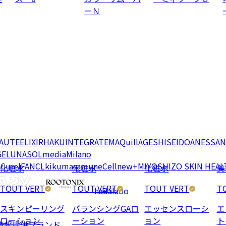
ーＮ
EAUTE
ELIXIR
HAKU
INTEGRATE
MAQuillAGE
SHISEIDO
ANESSA
N
GE
LUNASOL
media
Milano
e
Curel
FANCL
kikumasamune
Cellnew+
MIYOSHI
ZO SKIN HEAL
化粧水
化粧水
化粧水
美
TOUT VERT
TOUT VERT
TOUT VERT
T
hadalabo
スキンピーリング
バランシングGAロ
エッセンスローシ
エ
ローション
ーション
ョン
ト
情報提供ブランド