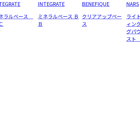
TEGRATE
INTEGRATE
BENEFIQUE
NARS
ネラルベース
ミネラルベース Ｂ
クリアアップベー
ライ
Ｃ
Ｂ
ス
ィン
グパ
スト