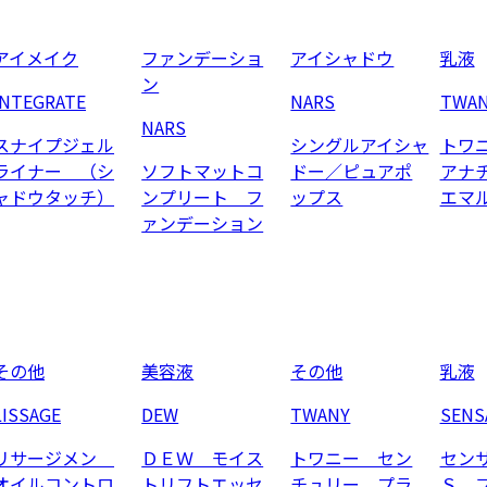
アイメイク
ファンデーショ
アイシャドウ
乳液
ン
INTEGRATE
NARS
TWA
NARS
スナイプジェル
シングルアイシャ
トワ
ライナー （シ
ソフトマットコ
ドー／ピュアポ
アナ
ャドウタッチ）
ンプリート フ
ップス
エマ
ァンデーション
その他
美容液
その他
乳液
LISSAGE
DEW
TWANY
SENS
リサージメン
ＤＥＷ モイス
トワニー セン
セン
オイルコントロ
トリフトエッセ
チュリー プラ
Ｓ 