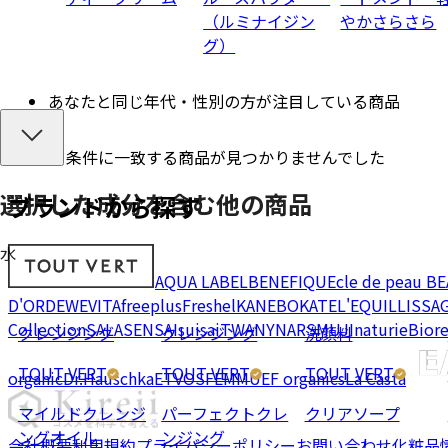
（ルミナイジン
やかさらさら
グ）
あなたと同じ年代・性別の方が注目している商品
条件に一致する商品が見つかりませんでした
選択した成分を
含む
他の商品
ブランドから探す
水
AQUA LABEL
BENEFIQUE
cle de peau B
D'OR
DEW
EVITA
freeplus
Freshel
KANEBO
KATE
L'EQUIL
LISSA
Collection
SALA
SENSAI
suisai
TWANY
NARS
MUJI
naturie
Bior
クレンジング
クレンジング
洗顔料
TOUT VERT
TOUT VERT
TOUT VERT
organic
Dr.Hauschka
ETVOS
FEMMUE
F organics
La Casta
マイルドクレンジ
パーフェクトクレ
クリアソープ
ングオイル
ンジング
会社概要
利用規約
プライバシーポリシー
お問い合わせ
化粧品