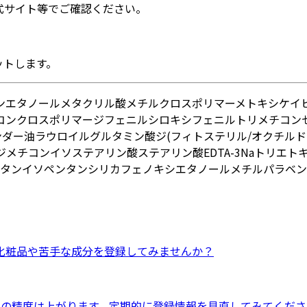
式サイト等でご確認ください。
ットします。
ン
エタノール
メタクリル酸メチルクロスポリマー
メトキシケイ
コンクロスポリマー
ジフェニルシロキシフェニルトリメチコン
ンダー油
ラウロイルグルタミン酸ジ(フィトステリル/オクチルド
ルジメチコン
イソステアリン酸
ステアリン酸
EDTA-3Na
トリエト
タン
イソペンタン
シリカ
フェノキシエタノール
メチルパラベン
化粧品
や
苦手な成分
を登録してみませんか？
ドの精度は上がります。定期的に登録情報を見直してみてくださ