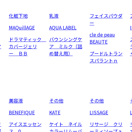
化粧下地
乳液
フェイスパウダ
ー
MAQuillAGE
AQUA LABEL
cle de peau
ドラマティック
バウンシングケ
BEAUTE
ア
カバージェリ
ア ミルク（詰
ー ＢＢ
め替え用）
プードルトラン
スパラントｎ
美容液
その他
その他
BENEFIQUE
KATE
LISSAGE
リ
アイスエッセン
ケイト ネイル
リサージ クリ
軽
ス 0
カラーリムーバ
ーミィソープａ