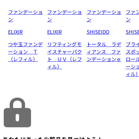
ファンデーショ
ファンデーショ
ファンデーショ
ファ
ン
ン
ン
ン
ELIXIR
ELIXIR
SHISEIDO
SHIS
つや玉ファンデ
リフティングモ
トータル ラデ
ブラ
ーション Ｔ
イスチャーパク
ィアンス ファ
スポ
（レフィル）
ト ＵＶ（レフ
ンデーションｅ
ロー
ィル）
ーシ
ィル