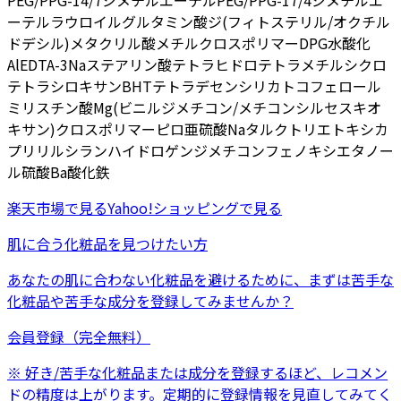
PEG/PPG-14/7ジメチルエーテル
PEG/PPG-17/4ジメチルエ
ーテル
ラウロイルグルタミン酸ジ(フィトステリル/オクチル
ドデシル)
メタクリル酸メチルクロスポリマー
DPG
水酸化
Al
EDTA-3Na
ステアリン酸
テトラヒドロテトラメチルシクロ
テトラシロキサン
BHT
テトラデセン
シリカ
トコフェロール
ミリスチン酸Mg
(ビニルジメチコン/メチコンシルセスキオ
キサン)クロスポリマー
ピロ亜硫酸Na
タルク
トリエトキシカ
プリリルシラン
ハイドロゲンジメチコン
フェノキシエタノー
ル
硫酸Ba
酸化鉄
楽天市場
で見る
Yahoo!ショッピング
で見る
肌に合う化粧品を見つけたい方
あなたの肌に合わない化粧品を避けるために、まずは
苦手な
化粧品
や
苦手な成分
を登録してみませんか？
会員登録（完全無料）
※ 好き/苦手な化粧品または成分を登録するほど、レコメン
ドの精度は上がります。定期的に登録情報を見直してみてく