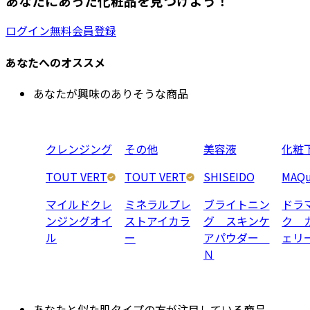
あなたにあった化粧品を見つけよう！
ログイン
無料会員登録
あなたへのオススメ
あなたが興味のありそうな商品
クレンジング
その他
美容液
化粧
TOUT VERT
TOUT VERT
SHISEIDO
MAQu
マイルドクレ
ミネラルプレ
ブライトニン
ドラ
ンジングオイ
ストアイカラ
グ スキンケ
ク 
ル
ー
アパウダー
ェリ
Ｎ
あなたと似た肌タイプの方が注目している商品