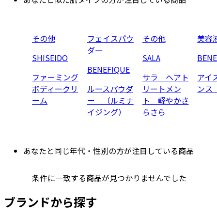
その他
フェイスパウ
その他
美容
ダー
SHISEIDO
SALA
BENE
BENEFIQUE
ファーミング
サラ ヘアト
アイ
ボディークリ
ルースパウダ
リートメン
ンス
ーム
ー （ルミナ
ト 軽やかさ
イジング）
らさら
あなたと同じ年代・性別の方が注目している商品
条件に一致する商品が見つかりませんでした
ブランドから探す