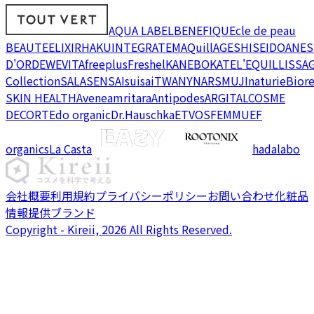
AQUA LABEL
BENEFIQUE
cle de peau
BEAUTE
ELIXIR
HAKU
INTEGRATE
MAQuillAGE
SHISEIDO
ANES
D'OR
DEW
EVITA
freeplus
Freshel
KANEBO
KATE
L'EQUIL
LISSA
Collection
SALA
SENSAI
suisai
TWANY
NARS
MUJI
naturie
Bior
SKIN HEALTH
Avene
amritara
Antipodes
ARGITAL
COSME
DECORTE
do organic
Dr.Hauschka
ETVOS
FEMMUE
F
organics
La Casta
hadalabo
会社概要
利用規約
プライバシーポリシー
お問い合わせ
化粧品
情報提供ブランド
Copyright - Kireii, 2026 All Rights Reserved.