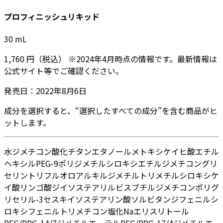
プロフィニッシュリキッド
30
mL
1,760
円
（税込）
※
2024年4月
時点の情報です。最新情報は
公式サイト等でご確認ください。
発売日：
2022年8月6日
成分を選択すると、“選択したすべての成分”を含む商品がヒ
ットします。
水
ジメチコン
酸化チタン
エタノール
メトキシケイヒ酸エチル
ヘキシル
PEG-9ポリジメチルシロキシエチルジメチコン
グリ
セリン
トリフルオロアルキルジメチルトリメチルシロキシケ
イ酸
リンゴ酸ジイソステアリル
ビスブチルジメチコンポリグ
リセリル-3
セスキイソステアリン酸ソルビタン
ジフェニルシ
ロキシフェニルトリメチコン
塩化Na
エリスリトール