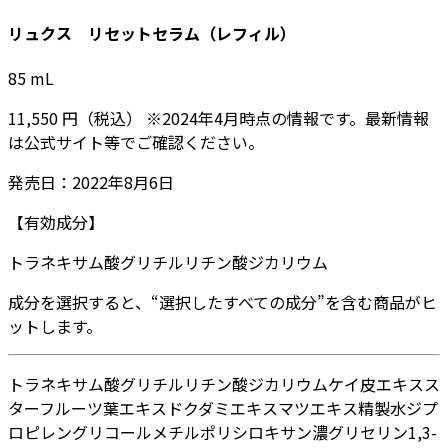
リュクス リセットセラム（レフィル）
85
mL
11,550
円
（税込）
※
2024年4月
時点の情報です。最新情報
は公式サイト等でご確認ください。
発売日：
2022年8月6日
【有効成分】
トラネキサム酸
グリチルリチン酸ジカリウム
成分を選択すると、“選択したすべての成分”を含む商品がヒ
ットします。
トラネキサム酸
グリチルリチン酸ジカリウム
ケイ皮エキス
ス
ターフルーツ葉エキス
ドクダミエキス
マツエキス
精製水
ジプ
ロピレングリコール
メチルポリシロキサン
濃グリセリン
1,3-