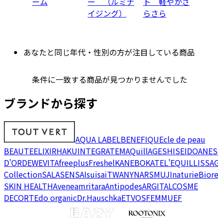
ーム
ー （ルミナ
ト 軽やかさ
イジング）
らさら
あなたと同じ年代・性別の方が注目している商品
条件に一致する商品が見つかりませんでした
ブランドから探す
AQUA LABEL
BENEFIQUE
cle de peau
BEAUTE
ELIXIR
HAKU
INTEGRATE
MAQuillAGE
SHISEIDO
ANES
D'OR
DEW
EVITA
freeplus
Freshel
KANEBO
KATE
L'EQUIL
LISSA
Collection
SALA
SENSAI
suisai
TWANY
NARS
MUJI
naturie
Bior
SKIN HEALTH
Avene
amritara
Antipodes
ARGITAL
COSME
DECORTE
do organic
Dr.Hauschka
ETVOS
FEMMUE
F