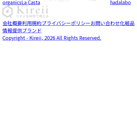
organics
La Casta
hadalabo
会社概要
利用規約
プライバシーポリシー
お問い合わせ
化粧品
情報提供ブランド
Copyright - Kireii, 2026 All Rights Reserved.