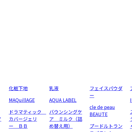
化粧下地
乳液
フェイスパウダ
ー
MAQuillAGE
AQUA LABEL
cle de peau
ドラマティック
バウンシングケ
BEAUTE
ア
カバージェリ
ア ミルク（詰
ー ＢＢ
め替え用）
プードルトラン