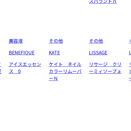
スパラントｎ
美容液
その他
その他
BENEFIQUE
KATE
LISSAGE
リ
アイスエッセン
ケイト ネイル
リサージ クリ
軽
ス 0
カラーリムーバ
ーミィソープａ
ーＮ