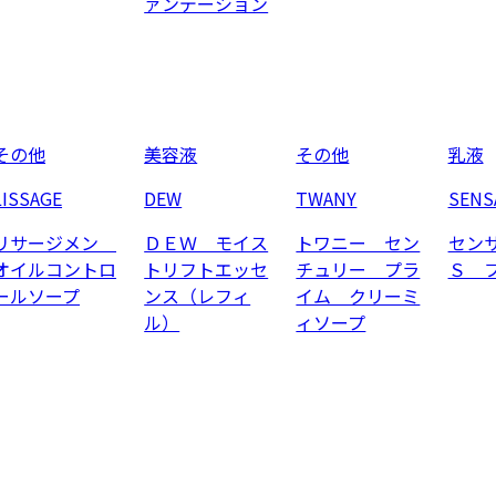
ァンデーション
その他
美容液
その他
乳液
LISSAGE
DEW
TWANY
SENS
リサージメン
ＤＥＷ モイス
トワニー セン
セン
オイルコントロ
トリフトエッセ
チュリー プラ
Ｓ 
ールソープ
ンス（レフィ
イム クリーミ
ル）
ィソープ