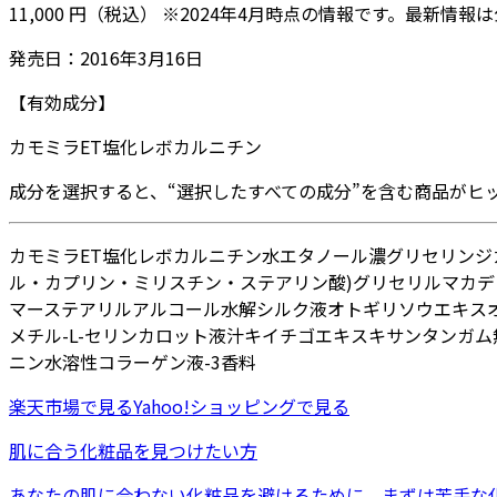
11,000
円
（税込）
※
2024年4月
時点の情報です。最新情報は
発売日：
2016年3月16日
【有効成分】
カモミラET
塩化レボカルニチン
成分を選択すると、“選択したすべての成分”を含む商品がヒ
カモミラET
塩化レボカルニチン
水
エタノール
濃グリセリン
ジ
ル・カプリン・ミリスチン・ステアリン酸)グリセリル
マカデ
マー
ステアリルアルコール
水解シルク液
オトギリソウエキス
メチル-L-セリン
カロット液汁
キイチゴエキス
キサンタンガム
ニン
水溶性コラーゲン液-3
香料
楽天市場
で見る
Yahoo!ショッピング
で見る
肌に合う化粧品を見つけたい方
あなたの肌に合わない化粧品を避けるために、まずは
苦手な