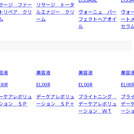
サージ ファー
リサージ トータ
トリペア クリ
ルエナジー クリ
ヴォーニュ パー
ヴォ
ム
ーム
フェクトヘアオイ
ート
ル
セラ
容液
美容液
美容液
美容
IXIR
ELIXIR
ELIXIR
ELIXI
ーケアレボリュ
デーケアレボリュ
ブライトニング
ブラ
ション ＳＰ
ーション ＳＰ＋
デーケアレボリュ
デー
ーション ＷＴ
ーシ