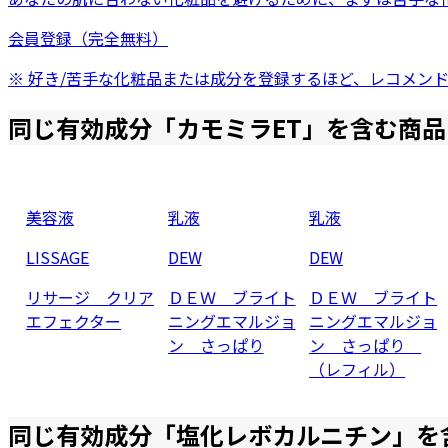
会員登録（完全無料）
※ 好き/苦手な化粧品または成分を登録するほど、レコメン
同じ有効成分「
カモミラET
」を含む商品
美容液
乳液
乳液
LISSAGE
DEW
DEW
リサージ クリア
ＤＥＷ ブライト
ＤＥＷ ブライト
エフェクター
ニングエマルジョ
ニングエマルジョ
ン さっぱり
ン さっぱり
（レフィル）
同じ有効成分「
塩化レボカルニチン
」を