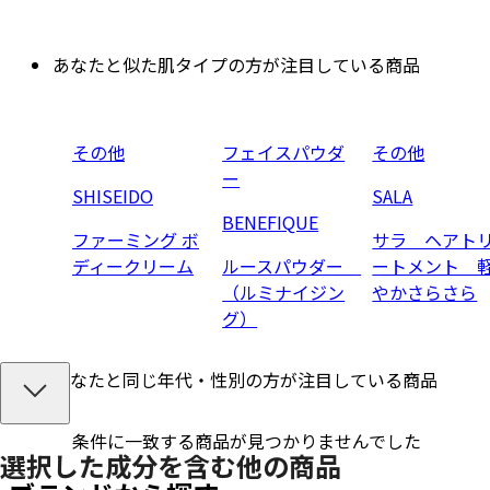
あなたと似た肌タイプの方が注目している商品
その他
フェイスパウダ
その他
ー
SHISEIDO
SALA
BENEFIQUE
ファーミング ボ
サラ ヘアト
ディークリーム
ルースパウダー
ートメント 
（ルミナイジン
やかさらさら
グ）
あなたと同じ年代・性別の方が注目している商品
条件に一致する商品が見つかりませんでした
選択した成分を
含む
他の商品