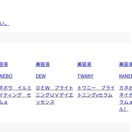
い。
容液
美容液
美容液
美容
ANEBO
DEW
TWANY
KANE
ネボウ イルミ
ＤＥＷ ブライト
トワニー ブライ
カネ
イティング セ
ニングＵＶデイエ
トニングαセラム
ネイ
ムａ
ッセンス
ラム
ル）