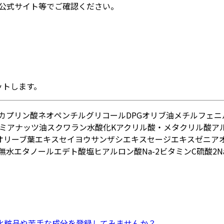
公式サイト等でご確認ください。
ットします。
カプリン酸ネオペンチルグリコール
DPG
オリブ油
メチルフェニ
ミアナッツ油
スクワラン
水酸化K
アクリル酸・メタクリル酸ア
オリーブ葉エキス
セイヨウサンザシエキス
セージエキス
ゼニア
無水エタノール
エデト酸塩
ヒアルロン酸Na-2
ビタミンC硫酸2N
化粧品
や
苦手な成分
を登録してみませんか？