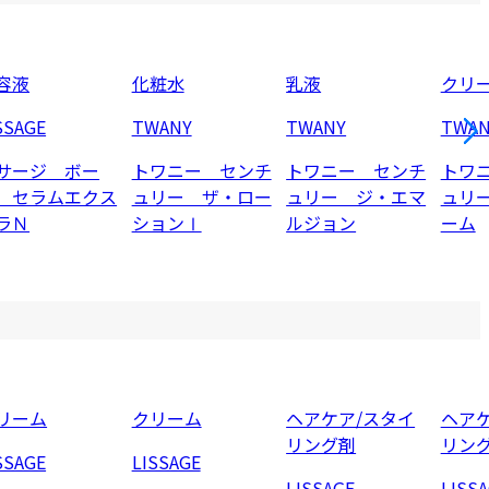
容液
化粧水
乳液
クリ
SSAGE
TWANY
TWANY
TWAN
サージ ボー
トワニー センチ
トワニー センチ
トワ
 セラムエクス
ュリー ザ・ロー
ュリー ジ・エマ
ュリ
ラＮ
ションⅠ
ルジョン
ーム
リーム
クリーム
ヘアケア/スタイ
ヘアケ
リング剤
リン
SSAGE
LISSAGE
LISSAGE
LISS