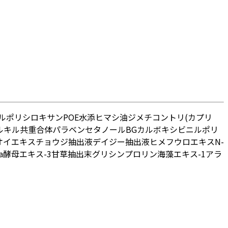
ルポリシロキサン
POE水添ヒマシ油
ジメチコン
トリ(カプリ
ルキル共重合体
パラベン
セタノール
BG
カルボキシビニルポリ
オイエキス
チョウジ抽出液
デイジー抽出液
ヒメフウロエキス
N-
a
酵母エキス-3
甘草抽出末
グリシン
プロリン
海藻エキス-1
アラ