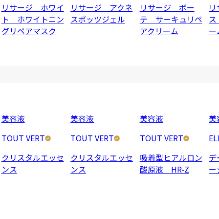
リサージ ホワイ
リサージ アクネ
リサージ ボー
リ
ト ホワイトニン
スポッツジェル
テ サーキュリペ
ス
グリペアマスク
アクリーム
ー
美容液
美容液
美容液
美
TOUT VERT
TOUT VERT
TOUT VERT
EL
クリスタルエッセ
クリスタルエッセ
吸着型ヒアルロン
デ
ンス
ンス
酸原液 HR-Z
ー