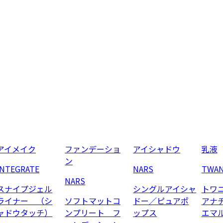
アイメイク
ファンデーショ
アイシャドウ
乳液
ン
INTEGRATE
NARS
TWA
NARS
スナイプジェル
シングルアイシャ
トワ
ライナー （シ
ソフトマットコ
ドー／ピュアポ
アナ
ャドウタッチ）
ンプリート フ
ップス
エマ