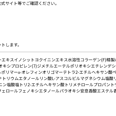
公式サイト等でご確認ください。
ットします。
ーエキス
イノシット
ヨクイニンエキス
水溶性コラーゲン(F)
精製
リオキシプロピレン(7)ジメチルエーテル
ポリオキシエチレンデシ
ルポリマー
α-オレフィンオリゴマー
テトラ2-エチルヘキサン酸
ナトリウム
エタノール
リン酸L-アスコルビルマグネシウム
塩酸
ギニン塩酸塩
トリ2-エチルヘキサン酸トリメチロールプロパン
ト
コフェロール
フェノキシエタノール
パラオキシ安息香酸エステル