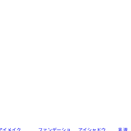
アイメイク
ファンデーショ
アイシャドウ
乳液