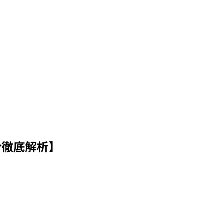
分徹底解析】