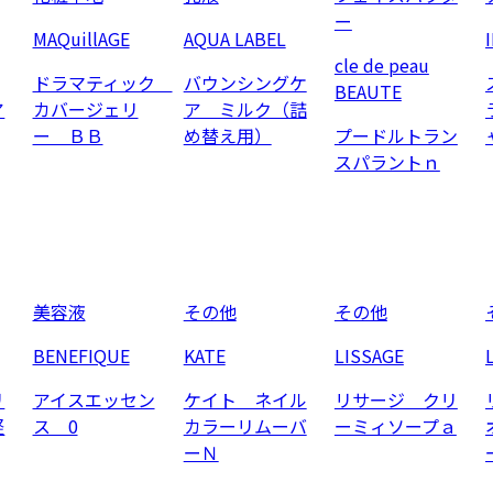
ー
MAQuillAGE
AQUA LABEL
cle de peau
ドラマティック
バウンシングケ
BEAUTE
ア
カバージェリ
ア ミルク（詰
ー ＢＢ
め替え用）
プードルトラン
スパラントｎ
美容液
その他
その他
BENEFIQUE
KATE
LISSAGE
リ
アイスエッセン
ケイト ネイル
リサージ クリ
軽
ス 0
カラーリムーバ
ーミィソープａ
ーＮ