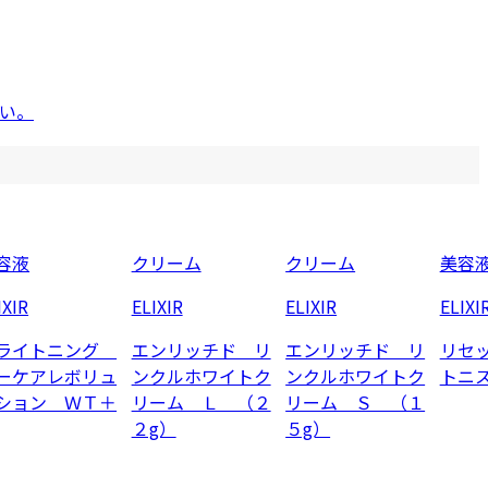
い。
容液
クリーム
クリーム
美容
IXIR
ELIXIR
ELIXIR
ELIXI
ライトニング
エンリッチド リ
エンリッチド リ
リセッ
ーケアレボリュ
ンクルホワイトク
ンクルホワイトク
トニ
ション ＷＴ＋
リーム Ｌ （２
リーム Ｓ （１
２g）
５g）