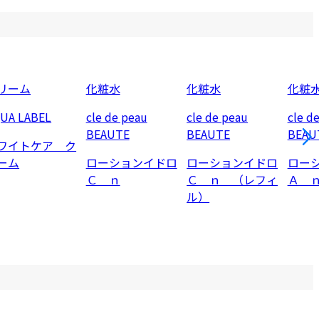
リーム
化粧水
化粧水
化粧
UA LABEL
cle de peau
cle de peau
cle d
BEAUTE
BEAUTE
BEAU
ワイトケア ク
ーム
ローションイドロ
ローションイドロ
ロー
Ｃ ｎ
Ｃ ｎ （レフィ
Ａ 
ル）