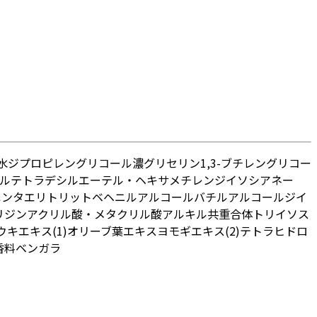
水
ジプロピレングリコール
濃グリセリン
1,3-ブチレングリコー
ルテトラデシルエーテル・ヘキサメチレンジイソシアネー
ペンタエリトリット
ベヘニルアルコール
バチルアルコール
ジイ
リジン
アクリル酸・メタクリル酸アルキル共重合体
トリイソス
ウキエキス(1)
オリーブ葉エキス
ヨモギエキス(2)
テトラヒドロ
香料
ベンガラ