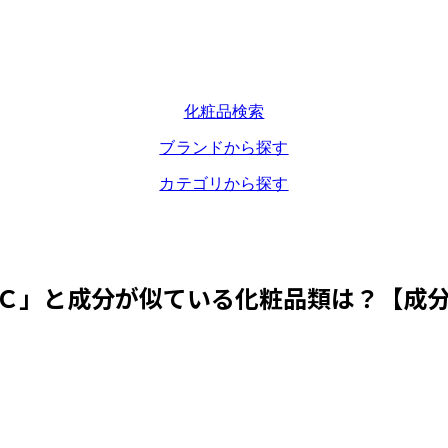
化粧品検索
ブランドから探す
カテゴリから探す
Ｃ
」と成分が似ている化粧品類は？【成