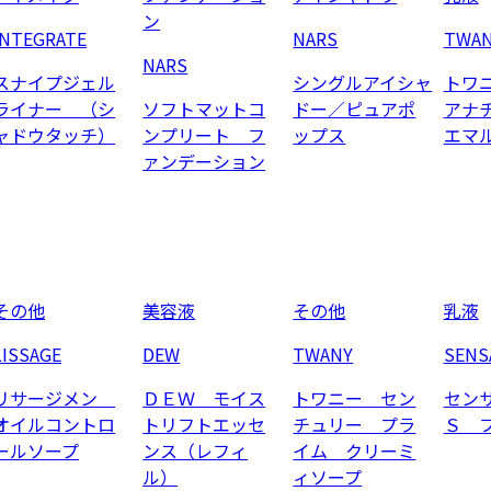
ン
INTEGRATE
NARS
TWA
NARS
スナイプジェル
シングルアイシャ
トワ
ライナー （シ
ソフトマットコ
ドー／ピュアポ
アナ
ャドウタッチ）
ンプリート フ
ップス
エマ
ァンデーション
その他
美容液
その他
乳液
LISSAGE
DEW
TWANY
SENS
リサージメン
ＤＥＷ モイス
トワニー セン
セン
オイルコントロ
トリフトエッセ
チュリー プラ
Ｓ 
ールソープ
ンス（レフィ
イム クリーミ
ル）
ィソープ