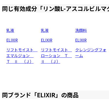
同じ有効成分「
リン酸L-アスコルビルマ
乳液
乳液
洗顔料
ELIXIR
ELIXIR
ELIXIR
リフトモイスト
リフトモイスト
クレンジングフォ
エマルジョン
ローション Ｔ
ーム
Ｔ Ⅱ （Ｊ）
Ⅱ （Ｊ）
同ブランド「
ELIXIR
」の商品