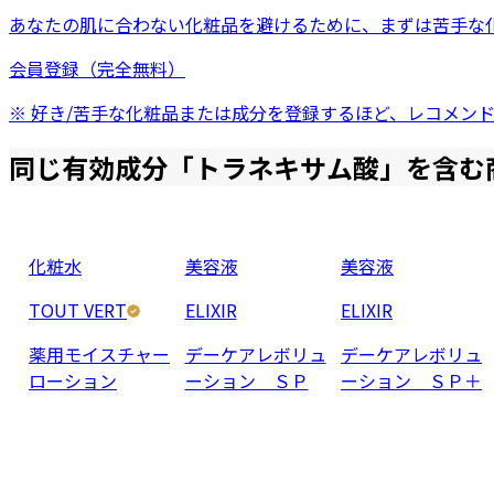
あなたの肌に合わない化粧品を避けるために、まずは
苦手な
会員登録（完全無料）
※ 好き/苦手な化粧品または成分を登録するほど、レコメン
同じ有効成分「
トラネキサム酸
」を含む
化粧水
美容液
美容液
TOUT VERT
ELIXIR
ELIXIR
薬用モイスチャー
デーケアレボリュ
デーケアレボリュ
ローション
ーション ＳＰ
ーション ＳＰ＋