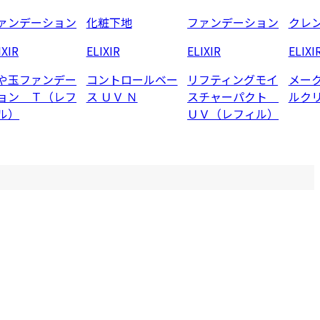
ァンデーション
化粧下地
ファンデーション
クレ
IXIR
ELIXIR
ELIXIR
ELIXI
や玉ファンデー
コントロールベー
リフティングモイ
メー
ョン Ｔ（レフ
ス ＵＶ Ｎ
スチャーパクト
ルク
ル）
ＵＶ（レフィル）