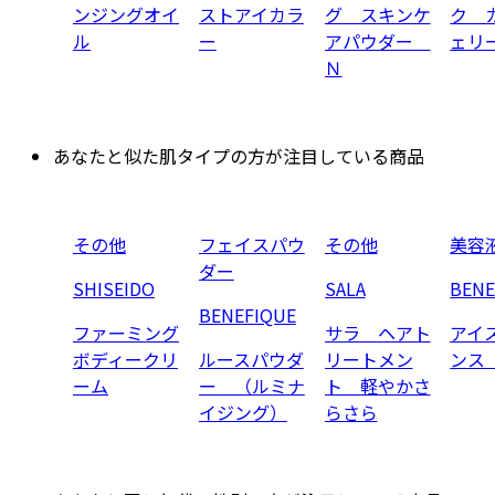
ンジングオイ
ストアイカラ
グ スキンケ
ク 
ル
ー
アパウダー
ェリ
Ｎ
あなたと似た肌タイプの方が注目している商品
その他
フェイスパウ
その他
美容
ダー
SHISEIDO
SALA
BENE
BENEFIQUE
ファーミング
サラ ヘアト
アイ
ボディークリ
ルースパウダ
リートメン
ンス
ーム
ー （ルミナ
ト 軽やかさ
イジング）
らさら