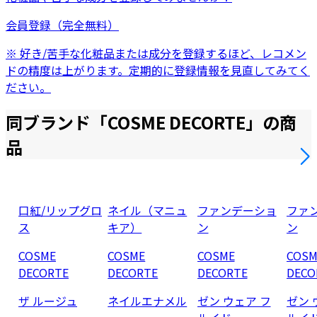
会員登録（完全無料）
※ 好き/苦手な化粧品または成分を登録するほど、レコメン
ドの精度は上がります。定期的に登録情報を見直してみてく
ださい。
同ブランド「
COSME DECORTE
」の商
品
口紅/リップグロ
ネイル（マニュ
ファンデーショ
ファ
ス
キア）
ン
ン
COSME
COSME
COSME
COSM
DECORTE
DECORTE
DECORTE
DECO
ザ ルージュ
ネイルエナメル
ゼン ウェア フ
ゼン 