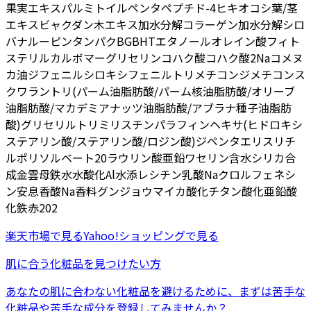
果実エキス
パルミトイルペンタペプチド-4
ヒキオコシ葉/茎
エキス
ビャクダン木エキス
加水分解コラーゲン
加水分解シロ
バナルーピンタンパク
BG
BHT
エタノール
オレイン酸フィト
ステリル
カルボマー
グリセリン
コハク酸
コハク酸2Na
コメヌ
カ油
ジフェニルシロキシフェニルトリメチコン
ジメチコン
ス
クワラン
トリ(パーム油脂肪酸/パーム核油脂肪酸/オリーブ
油脂肪酸/マカデミアナッツ油脂肪酸/アブラナ種子油脂肪
酸)グリセリル
トリミリスチン
パラフィン
ヘキサ(ヒドロキシ
ステアリン酸/ステアリン酸/ロジン酸)ジペンタエリスリチ
ル
ポリソルベート20
ラウリン酸亜鉛
ワセリン
含水シリカ
合
成金雲母鉄
水
水酸化Al
水添レシチン
乳酸Na
クロルフェネシ
ン
安息香酸Na
香料
グンジョウ
マイカ
酸化チタン
酸化亜鉛
酸
化鉄
赤202
楽天市場
で見る
Yahoo!ショッピング
で見る
肌に合う化粧品を見つけたい方
あなたの肌に合わない化粧品を避けるために、まずは
苦手な
化粧品
や
苦手な成分
を登録してみませんか？