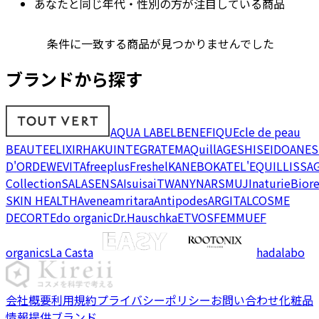
あなたと同じ年代・性別の方が注目している商品
条件に一致する商品が見つかりませんでした
ブランドから探す
AQUA LABEL
BENEFIQUE
cle de peau
BEAUTE
ELIXIR
HAKU
INTEGRATE
MAQuillAGE
SHISEIDO
ANES
D'OR
DEW
EVITA
freeplus
Freshel
KANEBO
KATE
L'EQUIL
LISSA
Collection
SALA
SENSAI
suisai
TWANY
NARS
MUJI
naturie
Bior
SKIN HEALTH
Avene
amritara
Antipodes
ARGITAL
COSME
DECORTE
do organic
Dr.Hauschka
ETVOS
FEMMUE
F
organics
La Casta
hadalabo
会社概要
利用規約
プライバシーポリシー
お問い合わせ
化粧品
情報提供ブランド