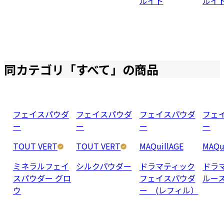
ルイド
ルイ
同カテゴリ「
すべて
」の商品
フェイスパウダ
フェイスパウダ
フェイスパウダ
フェ
ー
ー
ー
ー
TOUT VERT
TOUT VERT
MAQuillAGE
MAQu
ミネラルフェイ
シルクパウダー
ドラマティック
ドラ
スパウダー グロ
フェイスパウダ
ルー
ウ
ー (レフィル）