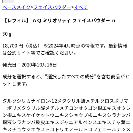
ベースメイク
>
フェイスパウダー
>
すべて
【レフィル】 ＡＱ ミリオリティ フェイスパウダー ｎ
30
g
18,700
円
（税込）
※
2024年4月
時点の情報です。最新情報
は公式サイト等でご確認ください。
発売日：
2020年10月16日
成分を選択すると、“選択したすべての成分”を含む商品がヒ
ットします。
タルク
シリカ
ナイロン-12
メタクリル酸メチルクロスポリマ
ー
ポリメタクリル酸メチル
メチコン
オウゴン根エキス
オウレ
ン根エキス
ケイケットウエキス
ショウブ根エキス
シラカンバ
樹液
シラカンバ樹皮エキス
ジャニアルベンスエキス
チャ葉エ
キス
チョウジエキス
トコトリエノール
トコフェロール
ナツメ