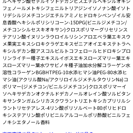
ルヘキサン酸セチル
イソドデカン
ビスエチルヘキシルオキシ
フェノールメトキシフェニルトリアジン
イソノナン酸イソト
リデシル
ジメチコン
ジエチルアミノヒドロキシベンゾイル安
息香酸ヘキシル
ポリシリコーン-15
DPG
(ビニルジメチコン/
メチコンシルセスキオキサン)クロスポリマー
グリセリン
ス
テアリン酸イヌリン
ラウロイルリシン
アロエベラ葉エキス
ウ
メ果実エキス
シロキクラゲエキス
ゼニアオイエキス
テトラヘ
キシルデカン酸アスコルビル
トコフェロール
ヒドロキシプロ
リン
ライチー種子エキス
ルイボスエキス
ローズマリー葉エキ
ス
ローズマリー葉水
ワサビノキ種子油
加水分解コラーゲン
水
溶性コラーゲン
BG
BHT
PEG-10水添ヒマシ油
PEG-80水添ヒ
マシ油
(アクリル酸Na/アクリロイルジメチルタウリンNa)コ
ポリマー
(ジメチコン/ビニルジメチコン)クロスポリマー
イ
ソヘキサデカン
オクチルドデカノール
オレイン酸ソルビタン
キサンタンガム
シリカ
スクワラン
トリエトキシカプリリルシ
ラン
トリセテアレス-4リン酸
ポリソルベート80
ポリヒドロ
キシステアリン酸
ポリビニルアルコール
ポリ酢酸ビニル
フェ
ノキシエタノール
香料