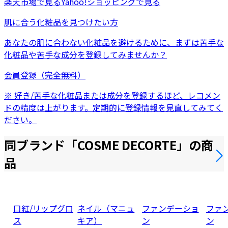
楽天市場
で見る
Yahoo!ショッピング
で見る
肌に合う化粧品を見つけたい方
あなたの肌に合わない化粧品を避けるために、まずは
苦手な
化粧品
や
苦手な成分
を登録してみませんか？
会員登録（完全無料）
※ 好き/苦手な化粧品または成分を登録するほど、レコメン
ドの精度は上がります。定期的に登録情報を見直してみてく
ださい。
同ブランド「
COSME DECORTE
」の商
品
口紅/リップグロ
ネイル（マニュ
ファンデーショ
ファ
ス
キア）
ン
ン