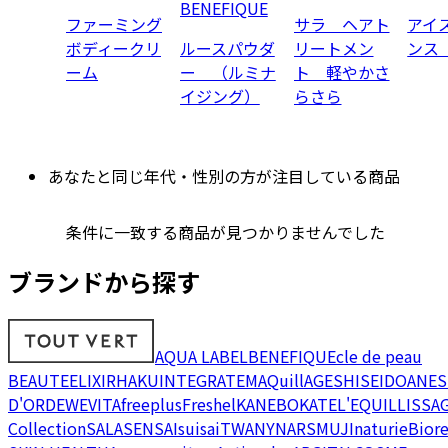
BENEFIQUE
ファーミング
サラ ヘアト
アイ
ボディークリ
ルースパウダ
リートメン
ンス
ーム
ー （ルミナ
ト 軽やかさ
イジング）
らさら
あなたと同じ年代・性別の方が注目している商品
条件に一致する商品が見つかりませんでした
ブランドから探す
AQUA LABEL
BENEFIQUE
cle de peau
BEAUTE
ELIXIR
HAKU
INTEGRATE
MAQuillAGE
SHISEIDO
ANES
D'OR
DEW
EVITA
freeplus
Freshel
KANEBO
KATE
L'EQUIL
LISSA
Collection
SALA
SENSAI
suisai
TWANY
NARS
MUJI
naturie
Bior