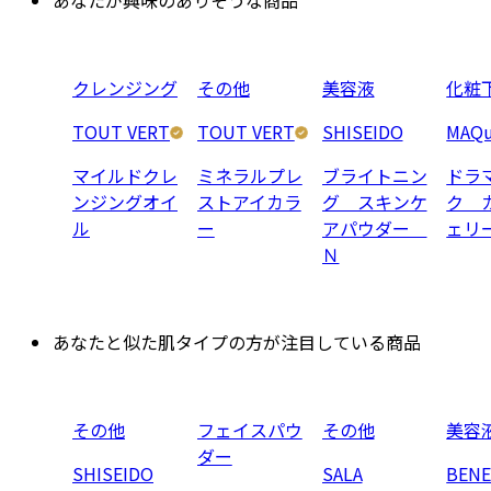
クレンジング
その他
美容液
化粧
TOUT VERT
TOUT VERT
SHISEIDO
MAQu
マイルドクレ
ミネラルプレ
ブライトニン
ドラ
ンジングオイ
ストアイカラ
グ スキンケ
ク 
ル
ー
アパウダー
ェリ
Ｎ
あなたと似た肌タイプの方が注目している商品
その他
フェイスパウ
その他
美容
ダー
SHISEIDO
SALA
BENE