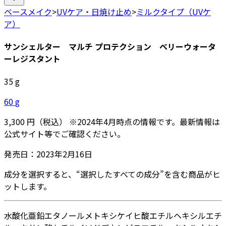
ベースメイク
>
UVケア・日焼け止め
>
ミルクタイプ（UVケ
ア）
サンシェルター マルチ プロテクション ベリーウォータ
ーレジスタント
35
g
60
g
3,300
円
（税込）
※
2024年4月
時点の情報です。最新情報は
公式サイト等でご確認ください。
発売日：
2023年2月16日
成分を選択すると、“選択したすべての成分”を含む商品がヒ
ットします。
水
酸化亜鉛
エタノール
メトキシケイヒ酸エチルヘキシル
エチ