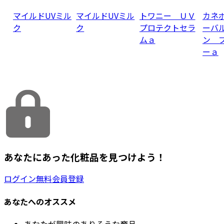
マイルドUVミル
マイルドUVミル
トワニー ＵＶ
カネ
ク
ク
プロテクトセラ
ーバ
ムａ
ン 
ーａ
あなたにあった化粧品を見つけよう！
ログイン
無料会員登録
あなたへのオススメ
あなたが興味のありそうな商品