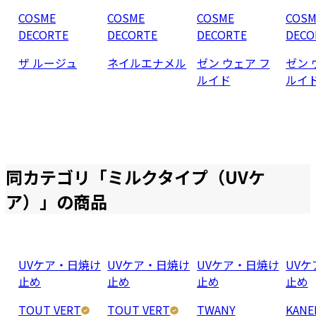
COSME
COSME
COSME
COSM
DECORTE
DECORTE
DECORTE
DECO
ザ ルージュ
ネイルエナメル
ゼン ウェア フ
ゼン 
ルイド
ルイ
同カテゴリ「
ミルクタイプ（UVケ
ア）
」の商品
UVケア・日焼け
UVケア・日焼け
UVケア・日焼け
UV
止め
止め
止め
止め
TOUT VERT
TOUT VERT
TWANY
KANE