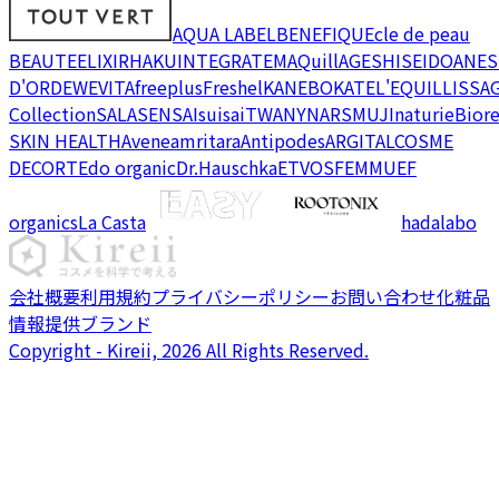
AQUA LABEL
BENEFIQUE
cle de peau
BEAUTE
ELIXIR
HAKU
INTEGRATE
MAQuillAGE
SHISEIDO
ANES
D'OR
DEW
EVITA
freeplus
Freshel
KANEBO
KATE
L'EQUIL
LISSA
Collection
SALA
SENSAI
suisai
TWANY
NARS
MUJI
naturie
Bior
SKIN HEALTH
Avene
amritara
Antipodes
ARGITAL
COSME
DECORTE
do organic
Dr.Hauschka
ETVOS
FEMMUE
F
organics
La Casta
hadalabo
会社概要
利用規約
プライバシーポリシー
お問い合わせ
化粧品
情報提供ブランド
Copyright - Kireii, 2026 All Rights Reserved.