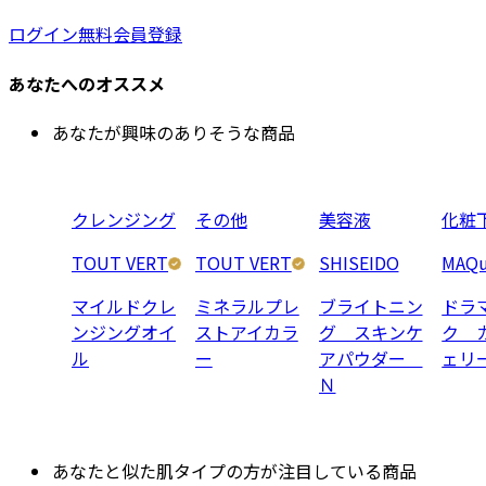
ログイン
無料会員登録
あなたへのオススメ
あなたが興味のありそうな商品
クレンジング
その他
美容液
化粧
TOUT VERT
TOUT VERT
SHISEIDO
MAQu
マイルドクレ
ミネラルプレ
ブライトニン
ドラ
ンジングオイ
ストアイカラ
グ スキンケ
ク 
ル
ー
アパウダー
ェリ
Ｎ
あなたと似た肌タイプの方が注目している商品