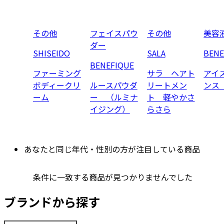
その他
フェイスパウ
その他
美容
ダー
SHISEIDO
SALA
BENE
BENEFIQUE
ファーミング
サラ ヘアト
アイ
ボディークリ
ルースパウダ
リートメン
ンス
ーム
ー （ルミナ
ト 軽やかさ
イジング）
らさら
あなたと同じ年代・性別の方が注目している商品
条件に一致する商品が見つかりませんでした
ブランドから探す