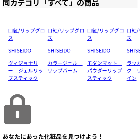
同カテゴリ「
すべて
」の商品
口紅/リップグロ
口紅/リップグロ
口紅/リップグロ
口紅
ス
ス
ス
ス
SHISEIDO
SHISEIDO
SHISEIDO
SHIS
ヴィジョナリ
カラージェル
モダンマット
ラッ
ー ジェルリッ
リップバーム
パウダーリップ
ク 
プスティック
スティック
イン
あなたにあった化粧品を見つけよう！