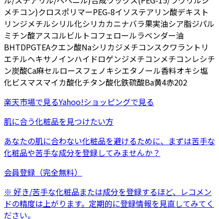
ル/ステアリル/ベヘニル)
合成ワックス
(PEG-15/ラウリルジ
メチコン)クロスポリマー
PEG-8
イソステアリン酸デキスト
リン
ジメチルシリル化シリカ
カニナバラ果実油
シア脂
ジパル
ミチン酸アスコルビル
トコフェロール
ラベンダー油
BHT
DPG
TEA
クエン酸Na
シリカ
ジメチコン
スクワラン
トリ
エチルヘキサノイン
ハイドロゲンジメチコン
メチコン
レシチ
ン
炭酸Ca
麻セルロース
フェノキシエタノール
香料
オキシ塩
化ビスマス
マイカ
酸化チタン
酸化鉄
硫酸Ba
黄4
赤202
楽天市場
で見る
Yahoo!ショッピング
で見る
肌に合う化粧品を見つけたい方
あなたの肌に合わない化粧品を避けるために、まずは
苦手な
化粧品
や
苦手な成分
を登録してみませんか？
会員登録（完全無料）
※ 好き/苦手な化粧品または成分を登録するほど、レコメン
ドの精度は上がります。定期的に登録情報を見直してみてく
ださい。