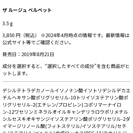
ザ ルージュ ベルベット
3.5
g
3,850
円
（税込）
※
2024年4月
時点の情報です。最新情報は
公式サイト等でご確認ください。
発売日：
2019年8月21日
成分を選択すると、“選択したすべての成分”を含む商品がヒ
ットします。
デシルテトラデカノール
イソノナン酸イソトリデシル
デカエ
チルヘキサン酸ポリグリセリル-10
トリイソステアリン酸ポ
リグリセリル-2
(エチレン/プロピレン)コポリマー
ナイロ
ン-12
ワセリン
ミネラルオイル
キャンデリラロウ
ポリメチル
シルセスキオキサン
ジイソステアリン酸ポリグリセリル-2
ダ
イマージリノール酸(フィトステリル/イソステアリル/セチ