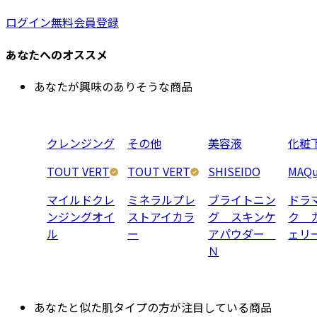
ログイン
無料会員登録
あなたへのオススメ
あなたが興味のありそうな商品
クレンジング
その他
美容液
化粧
TOUT VERT
TOUT VERT
SHISEIDO
MAQu
マイルドクレ
ミネラルプレ
ブライトニン
ドラ
ンジングオイ
ストアイカラ
グ スキンケ
ク 
ル
ー
アパウダー
ェリ
Ｎ
あなたと似た肌タイプの方が注目している商品