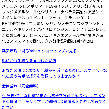
ル/ステアリル/ベヘニル)
合成ワックス
(PEG-15/ラウリルジ
メチコン)クロスポリマー
PEG-8
イソステアリン酸デキスト
リン
ジメチルシリル化シリカ
カニナバラ果実油
シア脂
ジパル
ミチン酸アスコルビル
トコフェロール
ラベンダー油
BHT
DPG
TEA
クエン酸Na
シリカ
ジメチコン
スクワラン
トリ
エチルヘキサノイン
ハイドロゲンジメチコン
メチコン
レシチ
ン
炭酸Ca
麻セルロース
フェノキシエタノール
香料
オキシ塩
化ビスマス
マイカ
酸化チタン
酸化鉄
硫酸Ba
黄4
赤202
楽天市場
で見る
Yahoo!ショッピング
で見る
肌に合う化粧品を見つけたい方
あなたの肌に合わない化粧品を避けるために、まずは
苦手な
化粧品
や
苦手な成分
を登録してみませんか？
会員登録（完全無料）
※ 好き/苦手な化粧品または成分を登録するほど、レコメン
ドの精度は上がります。定期的に登録情報を見直してみてく
ださい。