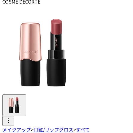
COSME DECORTE
メイクアップ
>
口紅/リップグロス
>
すべて