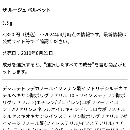
ザ ルージュ ベルベット
3.5
g
3,850
円
（税込）
※
2024年4月
時点の情報です。最新情報は
公式サイト等でご確認ください。
発売日：
2019年8月21日
成分を選択すると、“選択したすべての成分”を含む商品がヒ
ットします。
デシルテトラデカノール
イソノナン酸イソトリデシル
デカエ
チルヘキサン酸ポリグリセリル-10
トリイソステアリン酸ポ
リグリセリル-2
(エチレン/プロピレン)コポリマー
ナイロ
ン-12
ワセリン
ミネラルオイル
キャンデリラロウ
ポリメチル
シルセスキオキサン
ジイソステアリン酸ポリグリセリル-2
ダ
イマージリノール酸(フィトステリル/イソステアリル/セチ