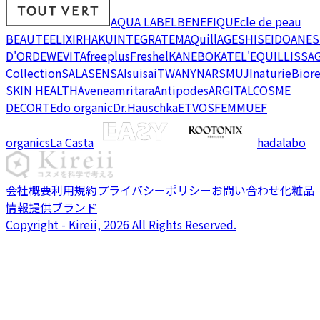
AQUA LABEL
BENEFIQUE
cle de peau
BEAUTE
ELIXIR
HAKU
INTEGRATE
MAQuillAGE
SHISEIDO
ANES
D'OR
DEW
EVITA
freeplus
Freshel
KANEBO
KATE
L'EQUIL
LISSA
Collection
SALA
SENSAI
suisai
TWANY
NARS
MUJI
naturie
Bior
SKIN HEALTH
Avene
amritara
Antipodes
ARGITAL
COSME
DECORTE
do organic
Dr.Hauschka
ETVOS
FEMMUE
F
organics
La Casta
hadalabo
会社概要
利用規約
プライバシーポリシー
お問い合わせ
化粧品
情報提供ブランド
Copyright - Kireii, 2026 All Rights Reserved.