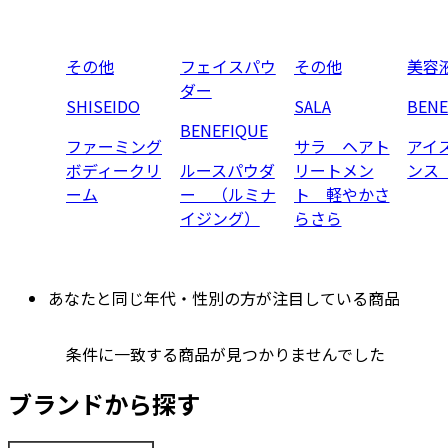
その他
フェイスパウ
その他
美容
ダー
SHISEIDO
SALA
BENE
BENEFIQUE
ファーミング
サラ ヘアト
アイ
ボディークリ
ルースパウダ
リートメン
ンス
ーム
ー （ルミナ
ト 軽やかさ
イジング）
らさら
あなたと同じ年代・性別の方が注目している商品
条件に一致する商品が見つかりませんでした
ブランドから探す