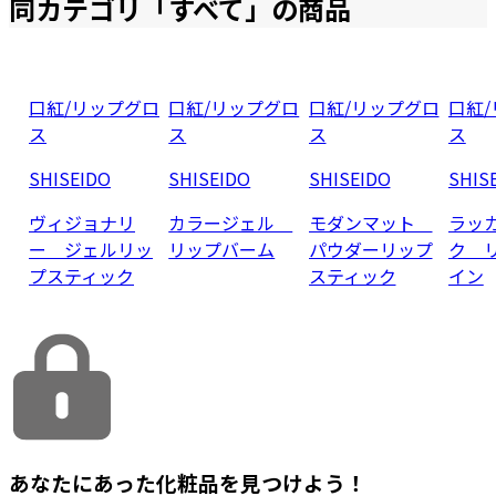
同カテゴリ「
すべて
」の商品
口紅/リップグロ
口紅/リップグロ
口紅/リップグロ
口紅
ス
ス
ス
ス
SHISEIDO
SHISEIDO
SHISEIDO
SHIS
ヴィジョナリ
カラージェル
モダンマット
ラッ
ー ジェルリッ
リップバーム
パウダーリップ
ク 
プスティック
スティック
イン
あなたにあった化粧品を見つけよう！