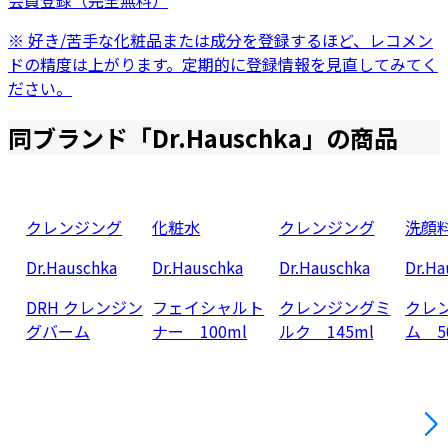
会員登録（完全無料）
※ 好き/苦手な化粧品または成分を登録するほど、レコメン
ドの精度は上がります。定期的に登録情報を見直してみてく
ださい。
同ブランド「
Dr.Hauschka
」の商品
クレンジング
化粧水
クレンジング
洗顔
Dr.Hauschka
Dr.Hauschka
Dr.Hauschka
Dr.Ha
DRH クレンジン
フェイシャルト
クレンジングミ
クレ
グバーム
ナー 100ml
ルク 145ml
ム 5