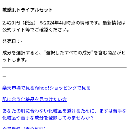
敏感肌トライアルセット
2,420
円
（税込）
※
2024年4月
時点の情報です。最新情報は
公式サイト等でご確認ください。
発売日：
-
成分を選択すると、“選択したすべての成分”を含む商品がヒ
ットします。
ー
楽天市場
で見る
Yahoo!ショッピング
で見る
肌に合う化粧品を見つけたい方
あなたの肌に合わない化粧品を避けるために、まずは
苦手な
化粧品
や
苦手な成分
を登録してみませんか？