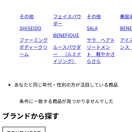
その他
フェイスパウ
その他
美容
ダー
SHISEIDO
SALA
BENE
BENEFIQUE
ファーミング
サラ ヘアト
アイ
ボディークリ
ルースパウダ
リートメン
ンス
ーム
ー （ルミナ
ト 軽やかさ
イジング）
らさら
あなたと同じ年代・性別の方が注目している商品
条件に一致する商品が見つかりませんでした
ブランドから探す