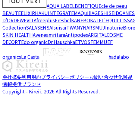
AQUA LABEL
BENEFIQUE
cle de peau
BEAUTE
ELIXIR
HAKU
INTEGRATE
MAQuillAGE
SHISEIDO
ANES
D'OR
DEW
EVITA
freeplus
Freshel
KANEBO
KATE
L'EQUIL
LISSA
Collection
SALA
SENSAI
suisai
TWANY
NARS
MUJI
naturie
Bior
SKIN HEALTH
Avene
amritara
Antipodes
ARGITAL
COSME
DECORTE
do organic
Dr.Hauschka
ETVOS
FEMMUE
F
organics
La Casta
hadalabo
会社概要
利用規約
プライバシーポリシー
お問い合わせ
化粧品
情報提供ブランド
Copyright - Kireii, 2026 All Rights Reserved.