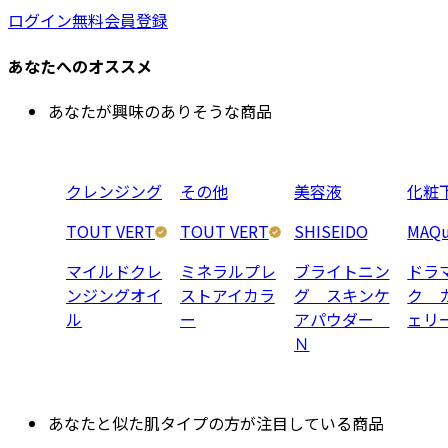
ログイン
無料会員登録
あなたへのオススメ
あなたが興味のありそうな商品
クレンジング
その他
美容液
化粧
TOUT VERT
TOUT VERT
SHISEIDO
MAQu
マイルドクレ
ミネラルプレ
ブライトニン
ドラ
ンジングオイ
ストアイカラ
グ スキンケ
ク 
ル
ー
アパウダー
ェリ
Ｎ
あなたと似た肌タイプの方が注目している商品