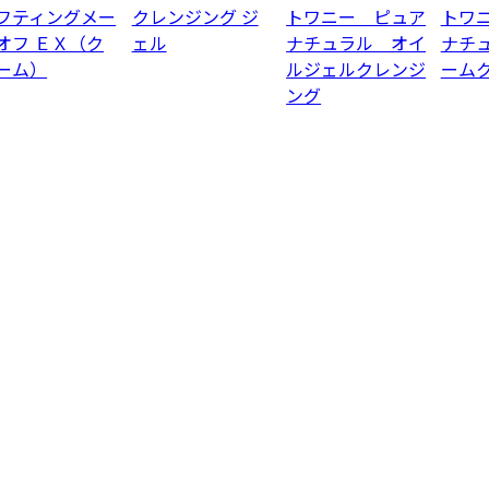
フティングメー
クレンジング ジ
トワニー ピュア
トワ
オフ ＥＸ（ク
ェル
ナチュラル オイ
ナチ
ーム）
ルジェルクレンジ
ーム
ング