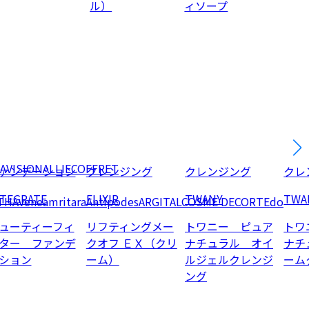
ル）
ィソープ
AVISION
ALLIE
COFFRET
ァンデーション
クレンジング
クレンジング
クレ
NTEGRATE
ELIXIR
TWANY
TWA
TH
Avene
amritara
Antipodes
ARGITAL
COSME DECORTE
do
ューティーフィ
リフティングメー
トワニー ピュア
トワ
ター ファンデ
クオフ ＥＸ（クリ
ナチュラル オイ
ナチ
ション
ーム）
ルジェルクレンジ
ーム
ング