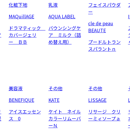
化粧下地
乳液
フェイスパウダ
ー
MAQuillAGE
AQUA LABEL
cle de peau
ドラマティック
バウンシングケ
BEAUTE
ア
カバージェリ
ア ミルク（詰
ー ＢＢ
め替え用）
プードルトラン
スパラントｎ
美容液
その他
その他
BENEFIQUE
KATE
LISSAGE
リ
アイスエッセン
ケイト ネイル
リサージ クリ
軽
ス 0
カラーリムーバ
ーミィソープａ
ーＮ