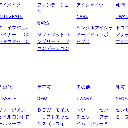
アイメイク
ファンデーショ
アイシャドウ
乳液
ン
INTEGRATE
NARS
TWA
NARS
スナイプジェル
シングルアイシャ
トワ
ライナー （シ
ソフトマットコ
ドー／ピュアポ
アナ
ャドウタッチ）
ンプリート フ
ップス
エマ
ァンデーション
その他
美容液
その他
乳液
LISSAGE
DEW
TWANY
SENS
リサージメン
ＤＥＷ モイス
トワニー セン
セン
オイルコントロ
トリフトエッセ
チュリー プラ
Ｓ 
ールソープ
ンス（レフィ
イム クリーミ