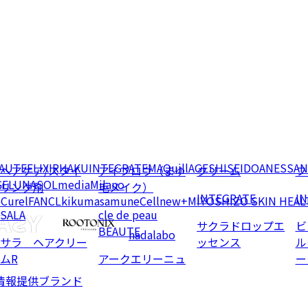
EAUTE
ELIXIR
HAKU
INTEGRATE
MAQuillAGE
SHISEIDO
ANESSA
N
ヘアケア/スタイ
アイブロウ（まゆ
クリーム
フ
GE
LUNASOL
media
Milano
リング剤
毛メイク）
INTEGRATE
I
e
Curel
FANCL
kikumasamune
Cellnew+
MIYOSHI
ZO SKIN HEAL
SALA
cle de peau
サクラドロップエ
ビ
BEAUTE
hadalabo
サラ ヘアクリー
ッセンス
ル
ムR
アークエリーニュ
ー
情報提供ブランド