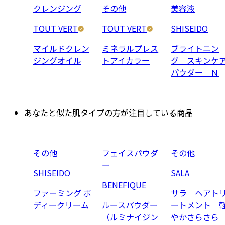
クレンジング
その他
美容液
TOUT VERT
TOUT VERT
SHISEIDO
マイルドクレン
ミネラルプレス
ブライトニン
ジングオイル
トアイカラー
グ スキンケ
パウダー Ｎ
あなたと似た肌タイプの方が注目している商品
その他
フェイスパウダ
その他
ー
SHISEIDO
SALA
BENEFIQUE
ファーミング ボ
サラ ヘアト
ディークリーム
ルースパウダー
ートメント 
（ルミナイジン
やかさらさら