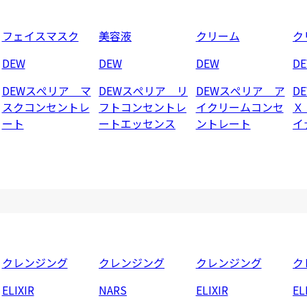
フェイスマスク
美容液
クリーム
ク
DEW
DEW
DEW
D
DEWスぺリア マ
DEWスぺリア リ
DEWスぺリア ア
D
スクコンセントレ
フトコンセントレ
イクリームコンセ
Ｘ
ート
ートエッセンス
ントレート
イ
クレンジング
クレンジング
クレンジング
ク
ELIXIR
NARS
ELIXIR
EL