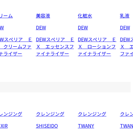
リーム
美容液
化粧水
乳液
EW
DEW
DEW
DEW
EWスぺリア Ｅ
DEWスぺリア Ｅ
DEWスぺリア Ｅ
DEW
 クリームファ
Ｘ エッセンスフ
Ｘ ローションフ
Ｘ 
ナライザー
ァイナライザー
ァイナライザー
ファ
レンジング
クレンジング
クレンジング
クレ
IXIR
SHISEIDO
TWANY
TWAN