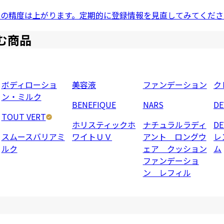
ドの精度は上がります。定期的に登録情報を見直してみてくださ
む商品
ボディローショ
美容液
ファンデーション
ク
ン・ミルク
BENEFIQUE
NARS
D
TOUT VERT
ホリスティックホ
ナチュラルラディ
D
スムースバリアミ
ワイトＵＶ
アント ロングウ
レ
ルク
ェア クッション
ム
ファンデーショ
ン レフィル