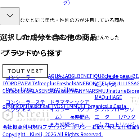
グ）
あなたと同じ年代・性別の方が注目している商品
選択した成分を
含む
他の商品
条件に一致する商品が見つかりませんでした
ブランドから探す
ミネラルオイル
AQUA LABEL
BENEFIQUE
cle de peau B
コンシーラー
アイメイク
アイブロウ（まゆ
D'OR
DEW
EVITA
freeplus
Freshel
KANEBO
KATE
L'EQUIL
LISSA
毛メイク）
MAQuillAGE
MAQuillAGE
Collection
SALA
SENSAI
suisai
TWANY
NARS
MUJI
naturie
Bior
MAQuillAGE
コンシーラーステ
ドラマティックア
organic
Dr.Hauschka
ETVOS
FEMMUE
F organics
La Casta
ィック ＥＸ
イカラー （クリ
ダブルブロークリ
ーム） 長時間色
エーター （パウダ
もち持続ベース
ー）カートリッジ
会社概要
利用規約
プライバシーポリシー
お問い合わせ
化粧品
Copyright - Kireii, 2026 All Rights Reserved.