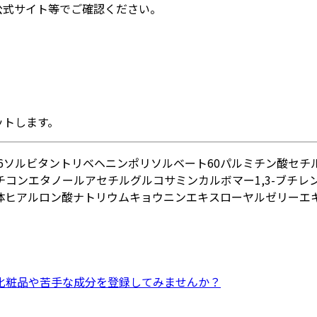
公式サイト等でご確認ください。
ットします。
-6ソルビタン
トリベヘニン
ポリソルベート60
パルミチン酸セチ
チコン
エタノール
アセチルグルコサミン
カルボマー
1,3-ブチ
体
ヒアルロン酸ナトリウム
キョウニンエキス
ローヤルゼリーエ
化粧品
や
苦手な成分
を登録してみませんか？