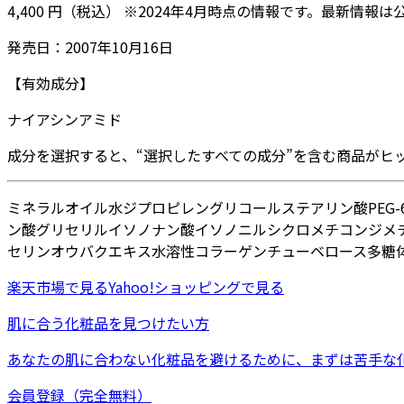
4,400
円
（税込）
※
2024年4月
時点の情報です。最新情報は
発売日：
2007年10月16日
【有効成分】
ナイアシンアミド
成分を選択すると、“選択したすべての成分”を含む商品がヒ
ミネラルオイル
水
ジプロピレングリコール
ステアリン酸PEG
ン酸グリセリル
イソノナン酸イソノニル
シクロメチコン
ジメ
セリン
オウバクエキス
水溶性コラーゲン
チューベロース多糖
楽天市場
で見る
Yahoo!ショッピング
で見る
肌に合う化粧品を見つけたい方
あなたの肌に合わない化粧品を避けるために、まずは
苦手な
会員登録（完全無料）