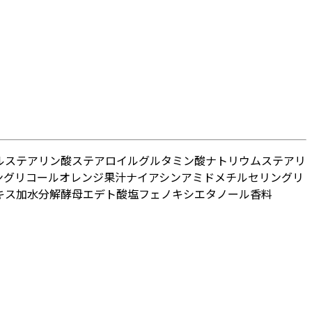
ル
ステアリン酸
ステアロイルグルタミン酸ナトリウム
ステアリ
レングリコール
オレンジ果汁
ナイアシンアミド
メチルセリン
グリ
キス
加水分解酵母
エデト酸塩
フェノキシエタノール
香料