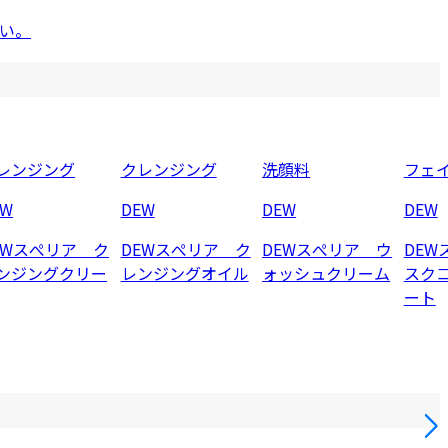
い。
レンジング
クレンジング
洗顔料
フェ
EW
DEW
DEW
DEW
EWスぺリア ク
DEWスぺリア ク
DEWスぺリア ウ
DEW
ンジングクリー
レンジングオイル
ォッシュクリーム
スク
ート