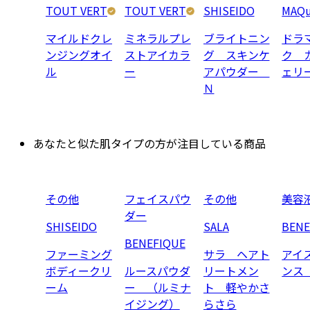
TOUT VERT
TOUT VERT
SHISEIDO
MAQu
マイルドクレ
ミネラルプレ
ブライトニン
ドラ
ンジングオイ
ストアイカラ
グ スキンケ
ク 
ル
ー
アパウダー
ェリ
Ｎ
あなたと似た肌タイプの方が注目している商品
その他
フェイスパウ
その他
美容
ダー
SHISEIDO
SALA
BENE
BENEFIQUE
ファーミング
サラ ヘアト
アイ
ボディークリ
ルースパウダ
リートメン
ンス
ーム
ー （ルミナ
ト 軽やかさ
イジング）
らさら