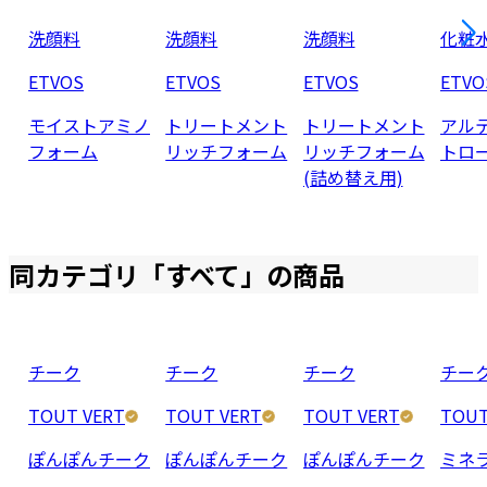
洗顔料
洗顔料
洗顔料
化粧
ETVOS
ETVOS
ETVOS
ETVO
モイストアミノ
トリートメント
トリートメント
アル
フォーム
リッチフォーム
リッチフォーム
トロ
(詰め替え用)
同カテゴリ「
すべて
」の商品
チーク
チーク
チーク
チー
TOUT VERT
TOUT VERT
TOUT VERT
TOUT
ぽんぽんチーク
ぽんぽんチーク
ぽんぽんチーク
ミネ