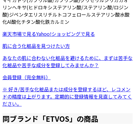
マイカ
トリ(カプリル酸/カプリン酸)グリセリル
シリカ
カオ
リン
ヘキサ(ヒドロキシステアリン酸/ステアリン酸/ロジン
酸)ジペンタエリスリチル
トコフェロール
ステアリン酸
水酸
化Al
酸化チタン
酸化鉄
カルミン
楽天市場
で見る
Yahoo!ショッピング
で見る
肌に合う化粧品を見つけたい方
あなたの肌に合わない化粧品を避けるために、まずは
苦手な
化粧品
や
苦手な成分
を登録してみませんか？
会員登録（完全無料）
※ 好き/苦手な化粧品または成分を登録するほど、レコメン
ドの精度は上がります。定期的に登録情報を見直してみてく
ださい。
同ブランド「
ETVOS
」の商品