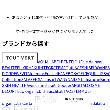
あなたと同じ年代・性別の方が注目している商品
条件に一致する商品が見つかりませんでした
ブランドから探す
AQUA LABEL
BENEFIQUE
cle de peau
BEAUTE
ELIXIR
HAKU
INTEGRATE
MAQuillAGE
SHISEIDO
ANES
D'OR
DEW
EVITA
freeplus
Freshel
KANEBO
KATE
L'EQUIL
LISSA
Collection
SALA
SENSAI
suisai
TWANY
NARS
MUJI
naturie
Bior
SKIN HEALTH
Avene
amritara
Antipodes
ARGITAL
COSME
DECORTE
do organic
Dr.Hauschka
ETVOS
FEMMUE
F
organics
La Casta
hadalabo