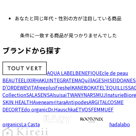
あなたと同じ年代・性別の方が注目している商品
条件に一致する商品が見つかりませんでした
ブランドから探す
AQUA LABEL
BENEFIQUE
cle de peau
BEAUTE
ELIXIR
HAKU
INTEGRATE
MAQuillAGE
SHISEIDO
ANES
D'OR
DEW
EVITA
freeplus
Freshel
KANEBO
KATE
L'EQUIL
LISSA
Collection
SALA
SENSAI
suisai
TWANY
NARS
MUJI
naturie
Bior
SKIN HEALTH
Avene
amritara
Antipodes
ARGITAL
COSME
DECORTE
do organic
Dr.Hauschka
ETVOS
FEMMUE
F
organics
La Casta
hadalabo