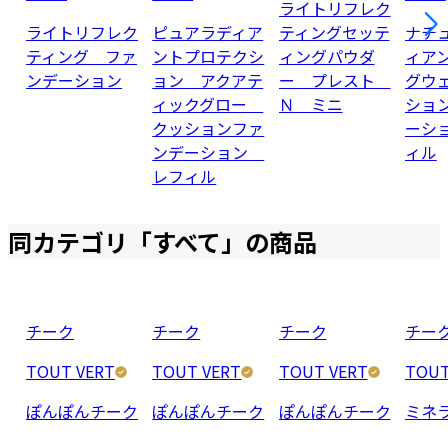
ライトリフレク
ライトリフレク
ピュアラディア
ティングセッテ
ナチ
ティング ファ
ントプロテクシ
ィングパウダ
ィア
ンデーション
ョン アクアテ
ー プレスト
グウ
ィックグロー
Ｎ ミニ
ショ
クッションファ
ーシ
ンデーション
ィル
レフィル
同カテゴリ「
すべて
」の商品
チーク
チーク
チーク
チー
TOUT VERT
TOUT VERT
TOUT VERT
TOUT
ぽんぽんチーク
ぽんぽんチーク
ぽんぽんチーク
ミネ