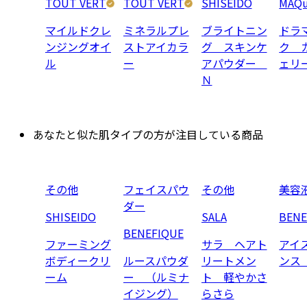
TOUT VERT
TOUT VERT
SHISEIDO
MAQu
マイルドクレ
ミネラルプレ
ブライトニン
ドラ
ンジングオイ
ストアイカラ
グ スキンケ
ク 
ル
ー
アパウダー
ェリ
Ｎ
あなたと似た肌タイプの方が注目している商品
その他
フェイスパウ
その他
美容
ダー
SHISEIDO
SALA
BENE
BENEFIQUE
ファーミング
サラ ヘアト
アイ
ボディークリ
ルースパウダ
リートメン
ンス
ーム
ー （ルミナ
ト 軽やかさ
イジング）
らさら