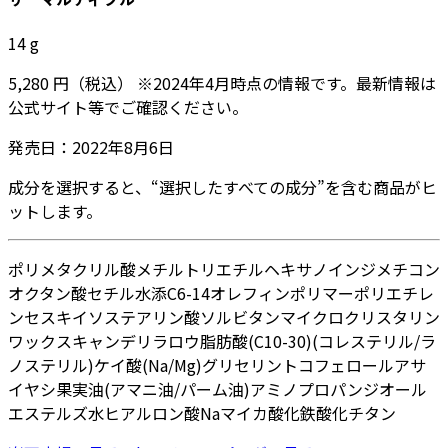
14
g
5,280
円
（税込）
※
2024年4月
時点の情報です。最新情報は
公式サイト等でご確認ください。
発売日：
2022年8月6日
成分を選択すると、“選択したすべての成分”を含む商品がヒ
ットします。
ポリメタクリル酸メチル
トリエチルヘキサノイン
ジメチコン
オクタン酸セチル
水添C6-14オレフィンポリマー
ポリエチレ
ン
セスキイソステアリン酸ソルビタン
マイクロクリスタリン
ワックス
キャンデリラロウ
脂肪酸(C10-30)(コレステリル/ラ
ノステリル)
ケイ酸(Na/Mg)
グリセリン
トコフェロール
アサ
イヤシ果実油
(アマニ油/パーム油)アミノプロパンジオール
エステルズ
水
ヒアルロン酸Na
マイカ
酸化鉄
酸化チタン