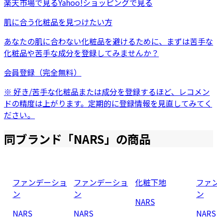
楽天市場
で見る
Yahoo!ショッピング
で見る
肌に合う化粧品を見つけたい方
あなたの肌に合わない化粧品を避けるために、まずは
苦手な
化粧品
や
苦手な成分
を登録してみませんか？
会員登録（完全無料）
※ 好き/苦手な化粧品または成分を登録するほど、レコメン
ドの精度は上がります。定期的に登録情報を見直してみてく
ださい。
同ブランド「
NARS
」の商品
ファンデーショ
ファンデーショ
化粧下地
ファ
ン
ン
ン
NARS
NARS
NARS
NARS