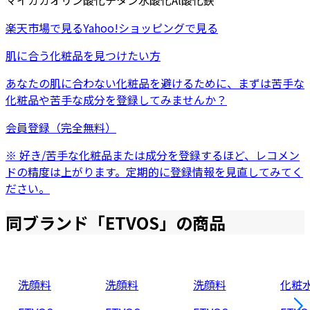
マイカ
カオリン
酸化チタン
水酸化Al
酸化鉄
楽天市場
で見る
Yahoo!ショッピング
で見る
肌に合う化粧品を見つけたい方
あなたの肌に合わない化粧品を避けるために、まずは
苦手な
化粧品
や
苦手な成分
を登録してみませんか？
会員登録（完全無料）
※ 好き/苦手な化粧品または成分を登録するほど、レコメン
ドの精度は上がります。定期的に登録情報を見直してみてく
ださい。
同ブランド「
ETVOS
」の商品
洗顔料
洗顔料
洗顔料
化粧