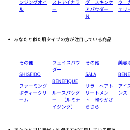
ンジングオイ
ストアイカラ
グ スキンケ
ク 
ル
ー
アパウダー
ェリ
Ｎ
あなたと似た肌タイプの方が注目している商品
その他
フェイスパウ
その他
美容
ダー
SHISEIDO
SALA
BENE
BENEFIQUE
ファーミング
サラ ヘアト
アイ
ボディークリ
ルースパウダ
リートメン
ンス
ーム
ー （ルミナ
ト 軽やかさ
イジング）
らさら
あなたと同じ年代・性別の方が注目している商品