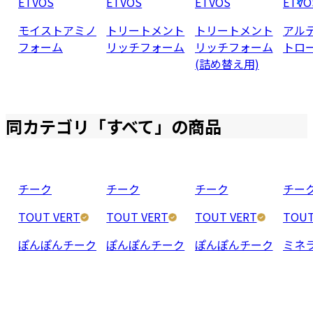
ETVOS
ETVOS
ETVOS
ETVO
モイストアミノ
トリートメント
トリートメント
アル
フォーム
リッチフォーム
リッチフォーム
トロ
(詰め替え用)
同カテゴリ「
すべて
」の商品
チーク
チーク
チーク
チー
TOUT VERT
TOUT VERT
TOUT VERT
TOUT
ぽんぽんチーク
ぽんぽんチーク
ぽんぽんチーク
ミネ