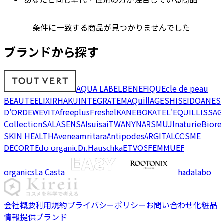
条件に一致する商品が見つかりませんでした
ブランドから探す
AQUA LABEL
BENEFIQUE
cle de peau
BEAUTE
ELIXIR
HAKU
INTEGRATE
MAQuillAGE
SHISEIDO
ANES
D'OR
DEW
EVITA
freeplus
Freshel
KANEBO
KATE
L'EQUIL
LISSA
Collection
SALA
SENSAI
suisai
TWANY
NARS
MUJI
naturie
Bior
SKIN HEALTH
Avene
amritara
Antipodes
ARGITAL
COSME
DECORTE
do organic
Dr.Hauschka
ETVOS
FEMMUE
F
organics
La Casta
hadalabo
会社概要
利用規約
プライバシーポリシー
お問い合わせ
化粧品
情報提供ブランド