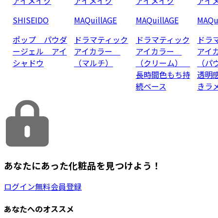
アイメイク
アイメイク
アイメイク
アイ
SHISEIDO
MAQuillAGE
MAQuillAGE
MAQu
ポップ パウダ
ドラマティック
ドラマティック
ドラ
ージェル アイ
アイカラー
アイカラー
アイ
シャドウ
（マルチ）
（クリーム）
（パ
長時間色もち持
透明
続ベース
きラ
あなたにあった化粧品を見つけよう！
ログイン
無料会員登録
あなたへのオススメ