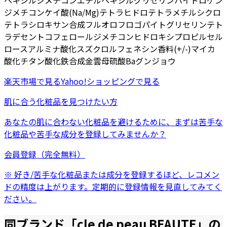
ヘキシルジメチコン
エチルヘキシルグリセリン
ハイドロゲン
ジメチコン
ケイ酸(Na/Mg)
テトラヒドロテトラメチルシクロ
テトラシロキサン
合成フルオロフロゴパイト
グリセリン
テト
ラデセン
トコフェロール
ジメチコン
ヒドロキシプロピルセル
ロース
アルミナ
酸化スズ
クロルフェネシン
香料
(+/-)マイカ
酸化チタン
酸化鉄
合成金雲母
硫酸Ba
グンジョウ
楽天市場
で見る
Yahoo!ショッピング
で見る
肌に合う化粧品を見つけたい方
あなたの肌に合わない化粧品を避けるために、まずは
苦手な
化粧品
や
苦手な成分
を登録してみませんか？
会員登録（完全無料）
※ 好き/苦手な化粧品または成分を登録するほど、レコメン
ドの精度は上がります。定期的に登録情報を見直してみてく
ださい。
同ブランド「
cle de peau BEAUTE
」の