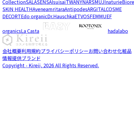
Collection
SALA
SENSAI
suisai
TWANY
NARS
MUJI
naturie
Bior
SKIN HEALTH
Avene
amritara
Antipodes
ARGITAL
COSME
DECORTE
do organic
Dr.Hauschka
ETVOS
FEMMUE
F
organics
La Casta
hadalabo
会社概要
利用規約
プライバシーポリシー
お問い合わせ
化粧品
情報提供ブランド
Copyright - Kireii, 2026 All Rights Reserved.