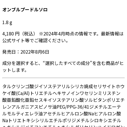
オンブルプードルソロ
1.8
g
4,180
円
（税込）
※
2024年4月
時点の情報です。最新情報は
公式サイト等でご確認ください。
発売日：
2022年8月6日
成分を選択すると、“選択したすべての成分”を含む商品がヒ
ットします。
タルク
リンゴ酸ジイソステアリル
シリカ
焼成セリサイト
ホウ
ケイ酸(Ca/Al)
トリエチルヘキサノイン
ワセリン
ミリスチン
酸亜鉛
酸化亜鉛
セスキイソステアリン酸ソルビタン
ポリエチ
レン
アルガニアスピノサ油
PEG/PPG-36/41ジメチルエーテ
ル
モルティエレラ油
アセチルヒアルロン酸Na
ヒアルロン酸
Na
トリエトキシシリルエチルポリジメチルシロキシエチル