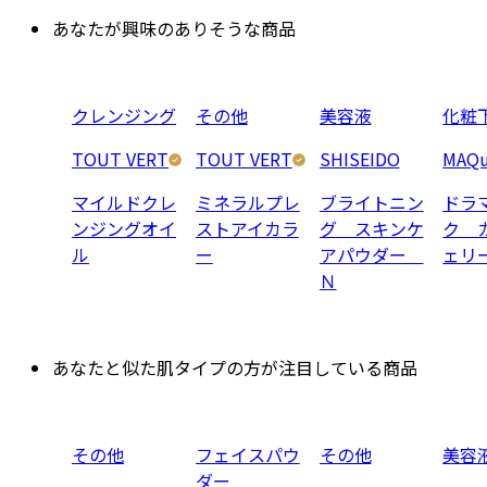
あなたが興味のありそうな商品
クレンジング
その他
美容液
化粧
TOUT VERT
TOUT VERT
SHISEIDO
MAQu
マイルドクレ
ミネラルプレ
ブライトニン
ドラ
ンジングオイ
ストアイカラ
グ スキンケ
ク 
ル
ー
アパウダー
ェリ
Ｎ
あなたと似た肌タイプの方が注目している商品
その他
フェイスパウ
その他
美容
ダー