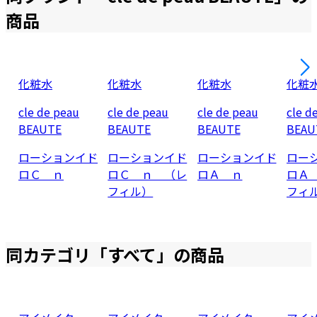
商品
化粧水
化粧水
化粧水
化粧
cle de peau
cle de peau
cle de peau
cle d
BEAUTE
BEAUTE
BEAUTE
BEAU
ローションイド
ローションイド
ローションイド
ロー
ロＣ ｎ
ロＣ ｎ （レ
ロＡ ｎ
ロＡ
フィル）
フィ
同カテゴリ「
すべて
」の商品