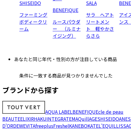
SHISEIDO
SALA
BENE
BENEFIQUE
ファーミング
サラ ヘアト
アイ
ボディークリ
ルースパウダ
リートメン
ンス
ーム
ー （ルミナ
ト 軽やかさ
イジング）
らさら
あなたと同じ年代・性別の方が注目している商品
条件に一致する商品が見つかりませんでした
ブランドから探す
AQUA LABEL
BENEFIQUE
cle de peau
BEAUTE
ELIXIR
HAKU
INTEGRATE
MAQuillAGE
SHISEIDO
ANES
D'OR
DEW
EVITA
freeplus
Freshel
KANEBO
KATE
L'EQUIL
LISSA