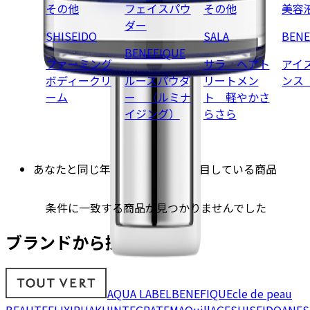
その他
フェイスパウ
その他
美容
ダー
SHISEIDO
SALA
BENE
BENEFIQUE
ファーミング
サラ ヘアト
アイ
ボディークリ
ルースパウダ
リートメン
ンス
ーム
ー （ルミナ
ト 軽やかさ
イジング）
らさら
あなたと同じ年代・性別の方が注目している商品
条件に一致する商品が見つかりませんでした
ブランドから探す
AQUA LABEL
BENEFIQUE
cle de peau
BEAUTE
ELIXIR
HAKU
INTEGRATE
MAQuillAGE
SHISEIDO
ANES