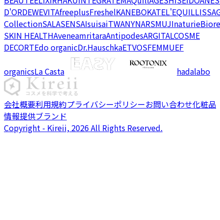
D'OR
DEW
EVITA
freeplus
Freshel
KANEBO
KATE
L'EQUIL
LISSA
Collection
SALA
SENSAI
suisai
TWANY
NARS
MUJI
naturie
Bior
SKIN HEALTH
Avene
amritara
Antipodes
ARGITAL
COSME
DECORTE
do organic
Dr.Hauschka
ETVOS
FEMMUE
F
organics
La Casta
hadalabo
会社概要
利用規約
プライバシーポリシー
お問い合わせ
化粧品
情報提供ブランド
Copyright - Kireii, 2026 All Rights Reserved.