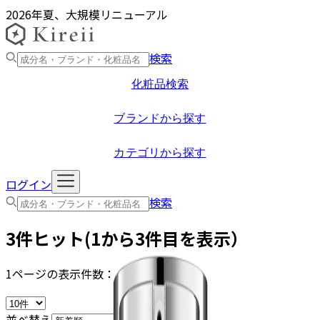
2026年夏、大規模リニューアル
検索
化粧品検索
ブランドから探す
カテゴリから探す
ログイン
検索
3
件ヒット(
1
から
3
件目を表示）
1ページの表示件数：
並べ替え