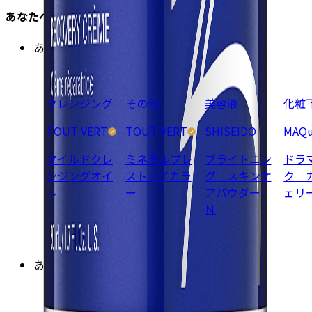
あなたへのオススメ
あなたが興味のありそうな商品
クレンジング
その他
美容液
化粧
TOUT VERT
TOUT VERT
SHISEIDO
MAQu
マイルドクレ
ミネラルプレ
ブライトニン
ドラ
ンジングオイ
ストアイカラ
グ スキンケ
ク 
ル
ー
アパウダー
ェリ
Ｎ
あなたと似た肌タイプの方が注目している商品