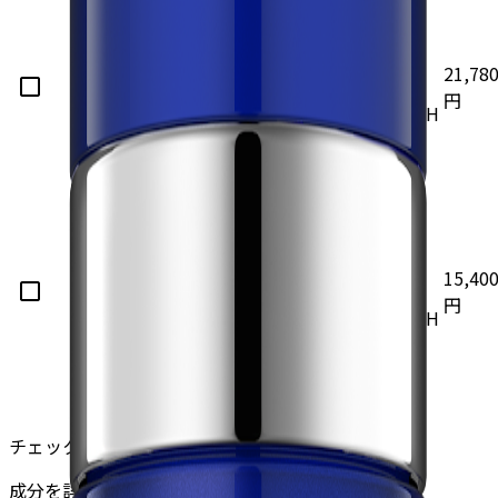
パル
デ
ミチ
楽天市
イ
す
ZO
ZO
ン酸
21,78
場
リ
べ
SKIN
SKIN
レチ
円
Yahoo!
ー
て
HEALTH
HEALTH
ノー
PDc
ル
パル
ミチ
保
RC
ン酸
湿
楽天市
ク
レチ
ZO
ZO
ク
15,40
場
リ
ノー
SKIN
SKIN
リ
円
Yahoo!
ー
ル、
HEALTH
HEALTH
ー
ムb
レチ
ム
ノー
ル
チェックした商品について
成分を詳しく比較