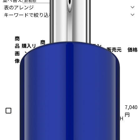
表のアレンジ
キーワードで絞り込む
商
カ
商
タ
品
購入リ
分
テ
有効
ブラン
品
イ
色
販売元
価格
画
ンク
類
ゴ
成分
ド
名
プ
像
リ
バ
ラ
ン
楽天市
す
アラ
ZO
ZO
サ
7,040
場
べ
ント
SKIN
SKIN
ー
円
Yahoo!
て
イン
HEALTH
HEALTH
ト
ナ
ーd